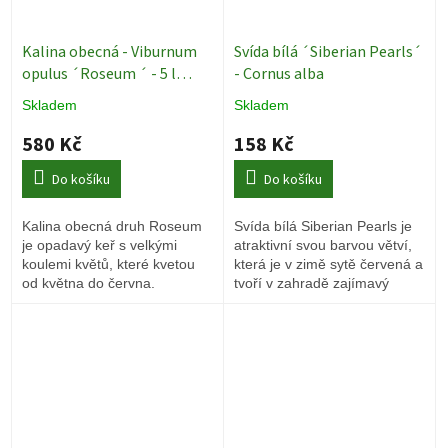
Kalina obecná - Viburnum
Svída bílá ´Siberian Pearls´
opulus ´Roseum ´ - 5 l
- Cornus alba
Okrasné keře
Skladem
Skladem
580 Kč
158 Kč
Do košíku
Do košíku
Kalina obecná druh Roseum
Svída bílá Siberian Pearls je
je opadavý keř s velkými
atraktivní svou barvou větví,
koulemi květů, které kvetou
která je v zimě sytě červená a
od května do června.
tvoří v zahradě zajímavý
kontrast. Listy se barví na
podzim úžasnými barvami.