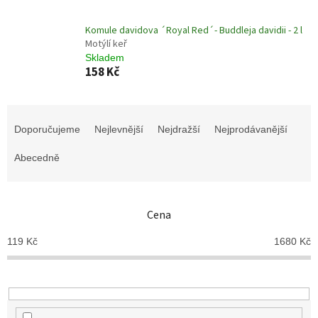
Komule davidova ´Royal Red´- Buddleja davidii - 2 l
Motýlí keř
Skladem
158 Kč
Ř
a
Doporučujeme
Nejlevnější
Nejdražší
Nejprodávanější
z
e
Abecedně
n
í
p
Cena
r
o
119
Kč
1680
Kč
d
u
k
t
ů