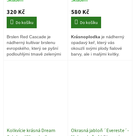
320 Kč
580 Kč
Do košíku
Do košíku
Brslen Red Cascade je
Krásnoplodka
je nádherný
nádherný kultivar brslenu
opadavý keř, který vás
evropského, který se pyšní
okouzlí svými plody fialové
podlouhlými tmavě zelenými
barvy, ale i malými kvítky.
listy, které se na podzim barví
do úžasných červených i
oranžových barev a tak se
tento středně velký keř stává
nedocenitelným.
Kolkvície krásná Dream
Okrasná jabloň ´Evereste´-