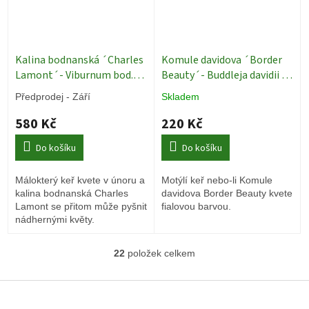
Kalina bodnanská ´Charles
Komule davidova ´Border
Lamont´- Viburnum bod.
Beauty´- Buddleja davidii - 2
´Charles Lamont´ - 4 l
l
Motýlí keř
Předprodej - Září
Skladem
Okrasné keře
580 Kč
220 Kč
Do košíku
Do košíku
Málokterý keř kvete v únoru a
Motýlí keř nebo-li Komule
kalina bodnanská Charles
davidova Border Beauty kvete
Lamont se přitom může pyšnit
fialovou barvou.
nádhernými květy.
22
položek celkem
O
v
l
Z
á
á