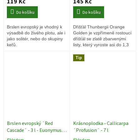
119 Kč
145 Kč
Do košíku
Do košíku
Brslen evropský je vhodný k
Dřišťál Thunbergii Orange
výsadbě do živého plotu, ale i
Golden je vzpřímeně rostoucí
jako solitér, nebo do skupiny
dřišťál se zlatě zbarvenými
keřů.
listy, který vyroste asi do 1,3
metru, ale opět jej můžeme
upravovat střihem.
Tip
Brslen evropský ´Red
Krásnoplodka - Callicarpa
Cascade´ - 3 l - Euonymus
´Profusion´ - 7 l
europeus
Okrasné keře
Skladem
Skladem