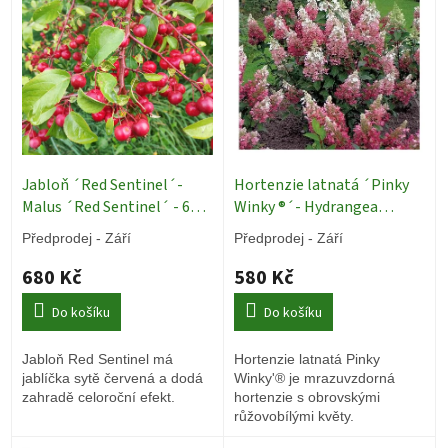
p
i
s
p
r
o
d
u
k
Jabloň ´Red Sentinel´-
Hortenzie latnatá ´Pinky
t
Malus ´Red Sentinel´ - 60 -
Winky ®´- Hydrangea
ů
80 cm, keř 4l
Okrasné
paniculata - 4 l
Okrasné
Předprodej - Září
Předprodej - Září
stromy
keře
680 Kč
580 Kč
Do košíku
Do košíku
Jabloň Red Sentinel má
Hortenzie latnatá Pinky
jablíčka sytě červená a dodá
Winky'® je mrazuvzdorná
zahradě celoroční efekt.
hortenzie s obrovskými
růžovobílými květy.