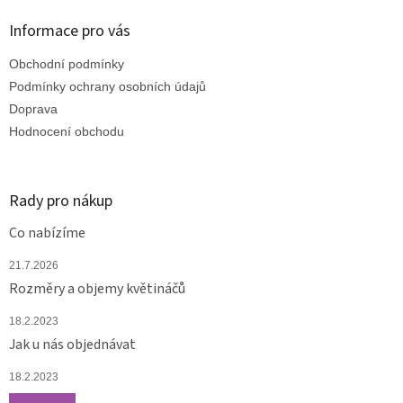
d
p
a
a
Informace pro vás
c
t
í
Obchodní podmínky
í
p
r
Podmínky ochrany osobních údajů
v
Doprava
k
Hodnocení obchodu
y
v
ý
p
Rady pro nákup
i
s
Co nabízíme
u
21.7.2026
Rozměry a objemy květináčů
18.2.2023
Jak u nás objednávat
18.2.2023