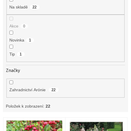
Na skladě
22
Akce
0
Novinka
1
Tip
1
Značky
Zahradnictví Arónie
22
Položek k zobrazení:
22
V
ý