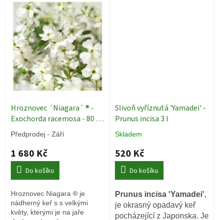
Hroznovec ´Niagara´ ® -
Slivoň vyříznutá 'Yamadei' -
Exochorda racemosa - 80 -
Prunus incisa 3 l
100 cm
Okrasné keře
Předprodej - Září
Skladem
1 680 Kč
520 Kč
Do košíku
Do košíku
Hroznovec Niagara ® je
Prunus incisa 'Yamadei'
,
nádherný keř s s velkými
je okrasný opadavý keř
květy, kterými je na jaře
pocházející z Japonska. Je