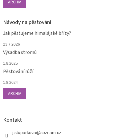
ARCHIV
Návody na pěstování
Jak pěstujeme himalájské břízy?
23.7.2026
Výsadba stromů
1.8.2025
Pěstování růží
1.8.2024
ARCHIV
Kontakt
j.stuparkova
@
seznam.cz