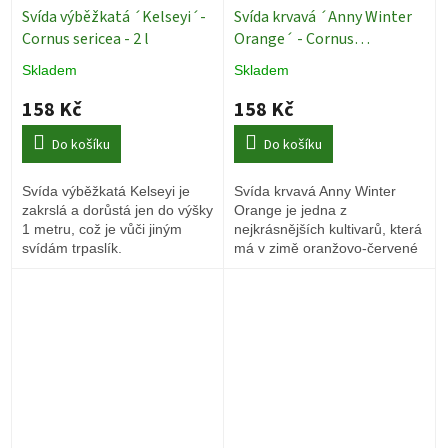
Svída výběžkatá ´Kelseyi´-
Svída krvavá ´Anny Winter
Cornus sericea - 2 l
Orange´ - Cornus
sanquinea - 2 l
Skladem
Skladem
158 Kč
158 Kč
Do košíku
Do košíku
Svída výběžkatá Kelseyi je
Svída krvavá Anny Winter
zakrslá a dorůstá jen do výšky
Orange je jedna z
1 metru, což je vůči jiným
nejkrásnějších kultivarů, která
svídám trpaslík.
má v zimě oranžovo-červené
výhony.