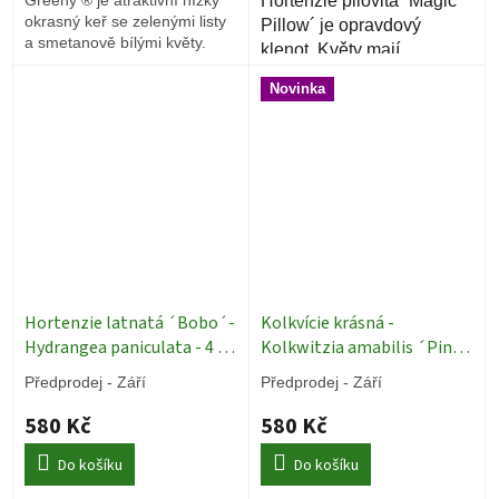
Hortenzie pilovitá ´Magic
okrasný keř se zelenými listy
Pillow´ je opravdový
a smetanově bílými květy.
klenot. Květy mají
okolíkový tvar. Na okrajích
Novinka
jsou velké květy a
uprostřed malé kvítky.
Hortenzie latnatá ´Bobo´-
Kolkvície krásná -
Hydrangea paniculata - 4 l
Kolkwitzia amabilis ´Pink
Okrasné keře
Cloud´ - 4 l
Okrasné keře
Předprodej - Září
Předprodej - Září
580 Kč
580 Kč
Do košíku
Do košíku