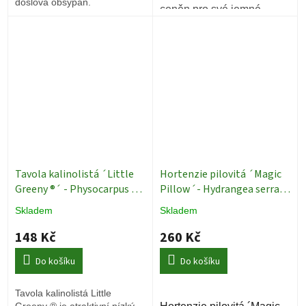
doslova obsypán.
ceněn pro své jemné
růžové květy, které se
objevují brzy na jaře, a
krásné podzimní zbarvení
listů.
Tavola kalinolistá ´Little
Hortenzie pilovitá ´Magic
Greeny ®´ - Physocarpus op.
Pillow´- Hydrangea serrata
Keře
- 2 l
Keře
Skladem
Skladem
148 Kč
260 Kč
Do košíku
Do košíku
Tavola kalinolistá Little
Greeny ® je atraktivní nízký