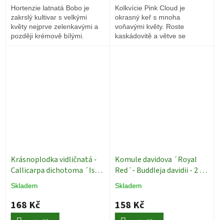
Hortenzie latnatá Bobo je
Kolkvície Pink Cloud je
zakrslý kultivar s velkými
okrasný keř s mnoha
květy nejprve zelenkavými a
voňavými květy. Roste
později krémově bílými.
kaskádovitě a větve se
sklánějí obloukovitě dolů. Na
jaře jsou květy doslova
obaleny.
Krásnoplodka vidličnatá -
Komule davidova ´Royal
Callicarpa dichotoma ´Issai
Red´- Buddleja davidii - 2 l
´ - 2 l
Motýlí keř
Skladem
Skladem
168 Kč
158 Kč