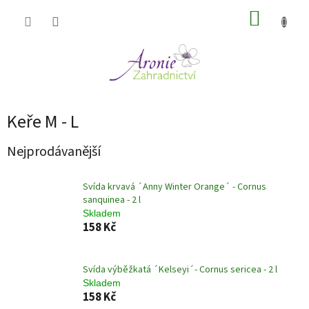
Přejít
NÁKUP
na
obsah
KOŠÍK
Keře M - L
Nejprodávanější
Svída krvavá ´Anny Winter Orange´ - Cornus
sanquinea - 2 l
Skladem
158 Kč
Svída výběžkatá ´Kelseyi´- Cornus sericea - 2 l
Skladem
158 Kč