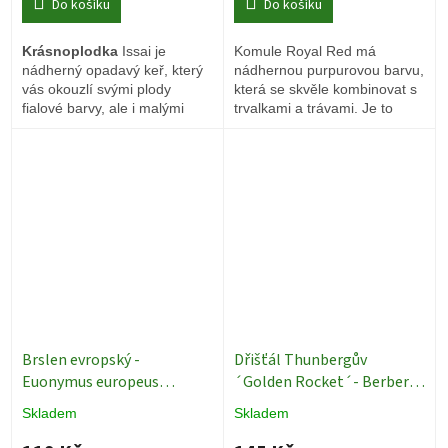
Do košíku
Do košíku
Krásnoplodka
Issai je
Komule Royal Red má
nádherný opadavý keř, který
nádhernou purpurovou barvu,
vás okouzlí svými plody
která se skvěle kombinovat s
fialové barvy, ale i malými
trvalkami a trávami. Je to
kvítky.
skvělý keř k terase, protože
zblízka může obdivovat je
květy a létající motýly.
Brslen evropský -
Dřišťál Thunbergův
Euonymus europeus
´Golden Rocket´- Berberis
Původní keře
thunbergii - 2 l
Skladem
Skladem