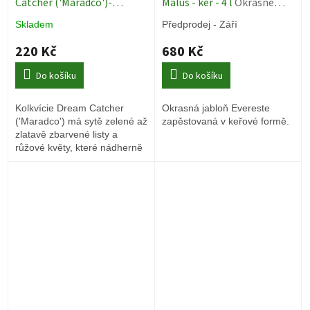
Catcher ('Maradco')-
Malus - keř - 4 l
Okrasné
Kolkwitzia amabilis - 2 l
stromy
Skladem
Předprodej - Září
Okrasné keře
220 Kč
680 Kč
Do košíku
Do košíku
Kolkvície Dream Catcher
Okrasná jabloň Evereste
('Maradco') má sytě zelené až
zapěstovaná v keřové formě.
zlatavě zbarvené listy a
růžové květy, které nádherně
voní.