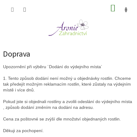
Přejít
NÁKUP
na
obsah
KOŠÍK
Doprava
Upozornění při výběru ´Dodání do výdejního místa´
1. Tento způsob dodání není možný u objednávky rostlin. Chceme
tak předejít možným reklamacím rostlin, které zůstaly na výdejním
místě i více dnů.
Pokud jste si objednali rostliny a zvolili odeslání do výdejního místa
, způsob dodání změním na dodání na adresu.
Cena za poštovné se zvýší dle množství objednaných rostlin.
Děkuji za pochopení.