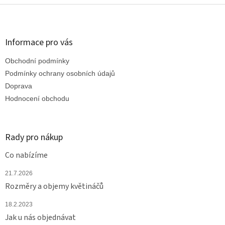
Z
á
p
a
Informace pro vás
t
Obchodní podmínky
í
Podmínky ochrany osobních údajů
Doprava
Hodnocení obchodu
Rady pro nákup
Co nabízíme
21.7.2026
Rozměry a objemy květináčů
18.2.2023
Jak u nás objednávat