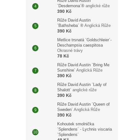
Růže David Austin
´Desdemona´®
anglické růže
390 Kč
Růže David Austin
´Bathsheba´ ®
Anglická Růže
390 Kč
Metlice trsnatá ´Goldschleier´-
Deschampsia caespitosa
Okrasné trávy
78 Kč
Růže David Austin ´Bring Me
Sunshine´
Anglická Růže
390 Kč
Růže David Austin ´Lady of
Shalott´
anglické růže
390 Kč
Růže David Austin ´Queen of
Sweden´
Anglická Růže
390 Kč
Kohoutek smolnička
´Splendens´ - Lychnis viscaria
´Splendens´