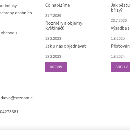
Co nabízíme
Jak pěstu
podmínky
břízy?
ochrany osobních
21.7.2026
23.7.2026
Rozměry a objemy
květináčů
Výsadba 
 obchodu
18.2.2023
1.8.2025
Jak u nás objednávat
Pěstování
18.2.2023
1.8.2024
ARCHIV
ARCHIV
arkova
@
seznam.c
04278381