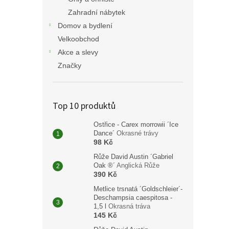
Zahradní nábytek
Domov a bydlení
Velkoobchod
Akce a slevy
Značky
Top 10 produktů
Ostřice - Carex morrowii ´Ice
Dance´
Okrasné trávy
98 Kč
Růže David Austin ´Gabriel
Oak ®´
Anglická Růže
390 Kč
Metlice trsnatá ´Goldschleier´-
Deschampsia caespitosa -
1,5 l
Okrasná tráva
145 Kč