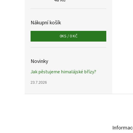
48 Kč
Nákupní košík
0
KS /
0 KČ
Novinky
Jak pěstujeme himalájské břízy?
23.7.2026
Z
á
p
a
t
Informac
í