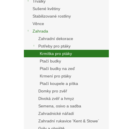
Trvalky
Sušené květiny
Stabilizované rostliny
Věnce
Zahrada
Zahradní dekorace
Potřeby pro ptáky
Krmítka pro ptáky
Ptačí budky
Ptačí budky na zeď
Krmení pro ptáky
Ptačí koupele a pítka
Domky pro zvěř
Divoká zvěř a hmyz
Semena, osivo a sadba
Zahradnické nářadí
Zahradní rukavice 'Kent & Stowe´
Grily a ohniště