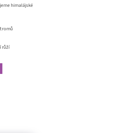
jeme himalájské
stromů
 růží