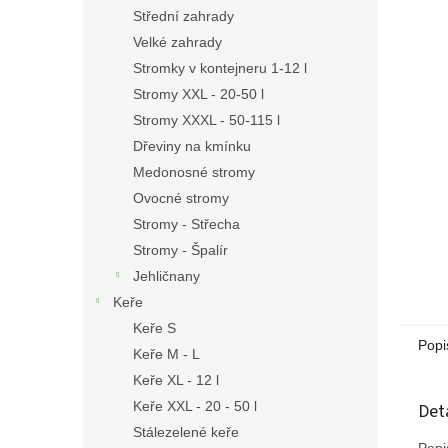
n
Střední zahrady
e
Velké zahrady
l
Stromky v kontejneru 1-12 l
Stromy XXL - 20-50 l
Stromy XXXL - 50-115 l
Dřeviny na kmínku
Medonosné stromy
Ovocné stromy
Stromy - Střecha
Stromy - Špalír
Jehličnany
Keře
Keře S
Popi
Keře M - L
Keře XL - 12 l
Keře XXL - 20 - 50 l
Det
Stálezelené keře
Popi