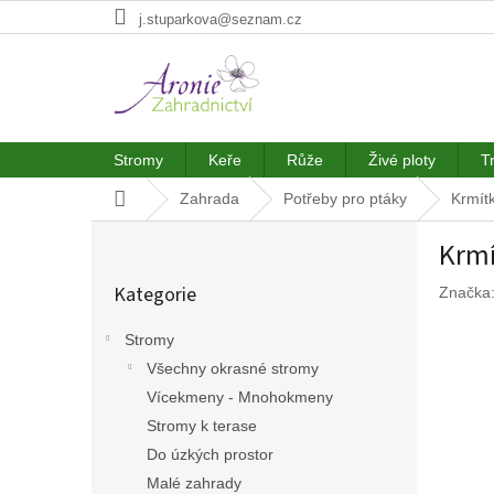
Přejít
j.stuparkova@seznam.cz
na
obsah
Stromy
Keře
Růže
Živé ploty
T
Domů
Zahrada
Potřeby pro ptáky
Krmít
P
Krmí
o
Přeskočit
s
Kategorie
Značka
kategorie
t
r
Stromy
a
Všechny okrasné stromy
n
n
Vícekmeny - Mnohokmeny
í
Stromy k terase
p
Do úzkých prostor
a
Malé zahrady