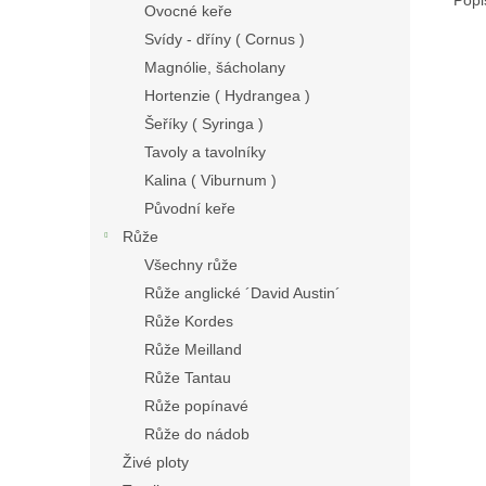
Ovocné keře
Svídy - dříny ( Cornus )
Magnólie, šácholany
Hortenzie ( Hydrangea )
Šeříky ( Syringa )
Tavoly a tavolníky
Kalina ( Viburnum )
Původní keře
Růže
Všechny růže
Růže anglické ´David Austin´
Růže Kordes
Růže Meilland
Růže Tantau
Růže popínavé
Růže do nádob
Živé ploty