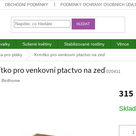
OBCHODNÍ PODMÍNKY
PODMÍNKY OCHRANY OSOBNÍCH ÚDA
HLEDAT
rvalky
Sušené květiny
Stabilizované rostliny
Věnce
ka pro ptáky
Krmítko pro venkovní ptactvo na zeď
tko pro venkovní ptactvo na zeď
020411
:
Birdhome
315
Měrná
Skla
cena: