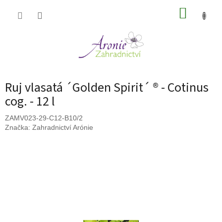
Přejít
NÁKUP
na
obsah
KOŠÍK
Ruj vlasatá ´Golden Spirit´ ® - Cotinus
cog. - 12 l
ZAMV023-29-C12-B10/2
Značka:
Zahradnictví Arónie