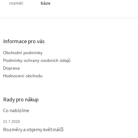
rozměr
:
báze
Z
á
p
a
Informace pro vás
t
Obchodní podmínky
í
Podmínky ochrany osobních údajů
Doprava
Hodnocení obchodu
Rady pro nákup
Co nabízíme
21.7.2026
Rozměry a objemy květináčů