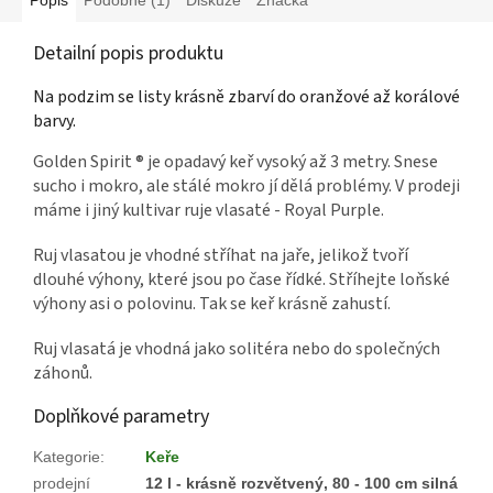
Detailní popis produktu
Na podzim se listy krásně zbarví do oranžové až korálové
barvy.
Golden Spirit ® je opadavý keř vysoký až 3 metry. Snese
sucho i mokro, ale stálé mokro jí dělá problémy. V prodeji
máme i jiný kultivar ruje vlasaté - Royal Purple.
Ruj vlasatou je vhodné stříhat na jaře, jelikož tvoří
dlouhé výhony, které jsou po čase řídké. Stříhejte loňské
výhony asi o polovinu. Tak se keř krásně zahustí.
Ruj vlasatá je vhodná jako solitéra nebo do společných
záhonů.
Doplňkové parametry
Kategorie
:
Keře
prodejní
12 l - krásně rozvětvený, 80 - 100 cm silná