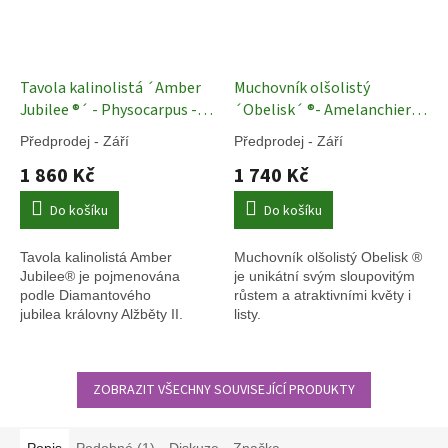
Tavola kalinolistá ´Amber
Muchovník olšolistý
Jubilee ®´ - Physocarpus -
´Obelisk´ ®- Amelanchier
12 l
Okrasné keře
alnifolia - 100 - 130 cm
Předprodej - Září
Předprodej - Září
Okrasné živé ploty
1 860 Kč
1 740 Kč
Do košíku
Do košíku
Tavola kalinolistá Amber
Muchovník olšolistý Obelisk ®
Jubilee® je pojmenována
je unikátní svým sloupovitým
podle Diamantového
růstem a atraktivními květy i
jubilea královny Alžběty II.
listy.
ZOBRAZIT VŠECHNY SOUVISEJÍCÍ PRODUKTY
Popis
Podobné (1)
Diskuze
Značka