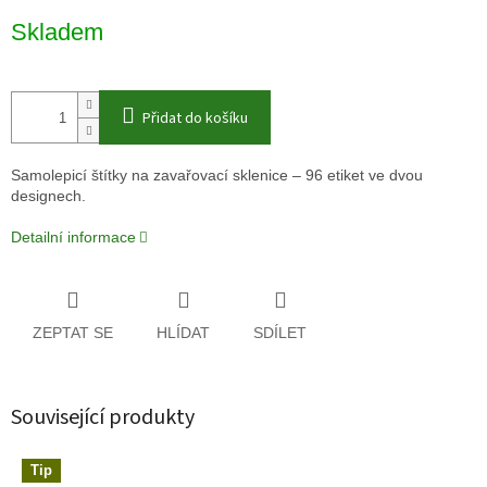
Měrná
Skladem
cena:
Přidat do košíku
Samolepicí štítky na zavařovací sklenice – 96 etiket ve dvou
designech.
Detailní informace
ZEPTAT SE
HLÍDAT
SDÍLET
Související produkty
Tip