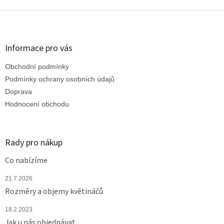
Z
á
p
a
Informace pro vás
t
Obchodní podmínky
í
Podmínky ochrany osobních údajů
Doprava
Hodnocení obchodu
Rady pro nákup
Co nabízíme
21.7.2026
Rozměry a objemy květináčů
18.2.2023
Jak u nás objednávat