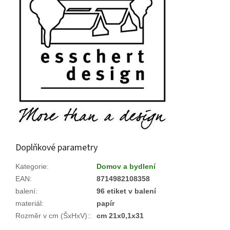
Doplňkové parametry
Kategorie
:
Domov a bydlení
EAN
:
8714982108358
balení
:
96 etiket v balení
materiál
:
papír
Rozměr v cm (ŠxHxV):
:
cm 21x0,1x31