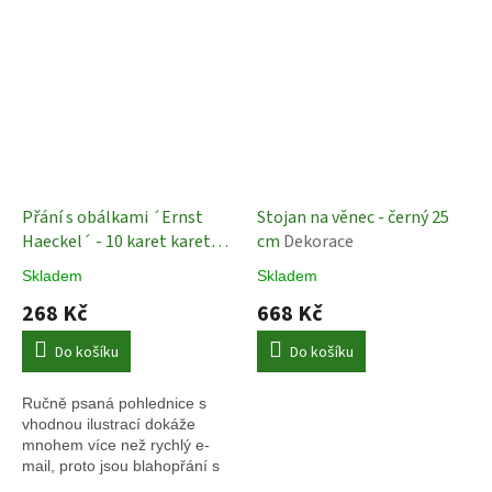
Přání s obálkami ´Ernst
Stojan na věnec - černý 25
Haeckel´ - 10 karet karet
cm
Dekorace
Bekking & Blitz - Set
Skladem
Skladem
blahopřání s obálkami
268 Kč
668 Kč
Do košíku
Do košíku
Ručně psaná pohlednice s
vhodnou ilustrací dokáže
mnohem více než rychlý e-
mail, proto jsou blahopřání s
obálkou značky Bekking &