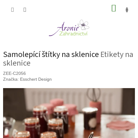
Přejít
NÁKUP
na
obsah
KOŠÍK
Samolepící štítky na sklenice
Etikety na
sklenice
ZEE-C2056
Značka:
Esschert Design