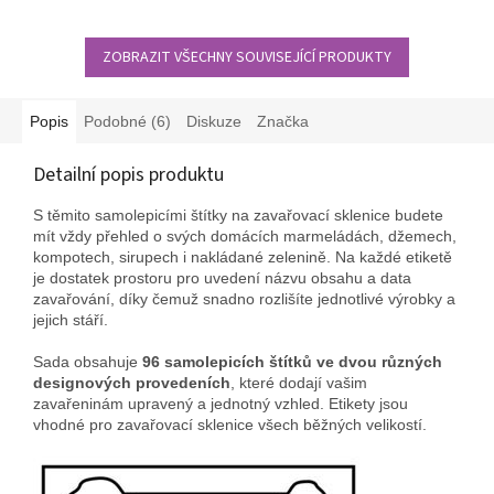
Blitz tak oblíbené.
ZOBRAZIT VŠECHNY SOUVISEJÍCÍ PRODUKTY
Popis
Podobné (6)
Diskuze
Značka
Detailní popis produktu
S těmito samolepicími štítky na zavařovací sklenice budete
mít vždy přehled o svých domácích marmeládách, džemech,
kompotech, sirupech i nakládané zelenině. Na každé etiketě
je dostatek prostoru pro uvedení názvu obsahu a data
zavařování, díky čemuž snadno rozlišíte jednotlivé výrobky a
jejich stáří.
Sada obsahuje
96 samolepicích štítků ve dvou různých
designových provedeních
, které dodají vašim
zavařeninám upravený a jednotný vzhled. Etikety jsou
vhodné pro zavařovací sklenice všech běžných velikostí.