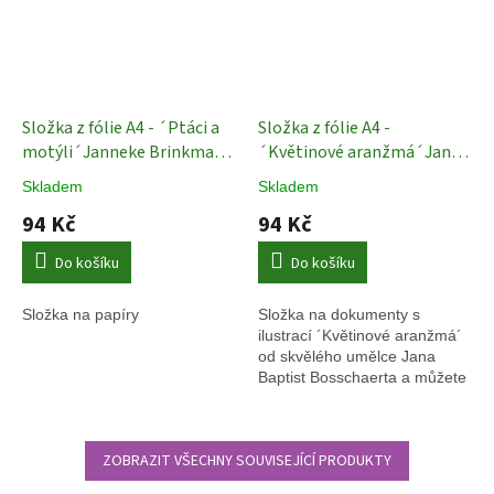
Složka z fólie A4 - ´Ptáci a
Složka z fólie A4 -
motýli´Janneke Brinkman
´Květinové aranžmá´Jan
Složka na papíry
Baptist Bosschaert
Složka
Skladem
Skladem
na papíry
94 Kč
94 Kč
Do košíku
Do košíku
Složka na papíry
Složka na dokumenty s
ilustrací ´Květinové aranžmá´
od skvělého umělce Jana
Baptist Bosschaerta a můžete
ji vidět v Museum Brugge.
ZOBRAZIT VŠECHNY SOUVISEJÍCÍ PRODUKTY