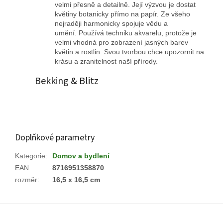
velmi přesně a detailně. Její výzvou je dostat
květiny botanicky přímo na papír. Ze všeho
nejraději harmonicky spojuje vědu a
umění. Používá techniku ​​akvarelu, protože je
velmi vhodná pro zobrazení jasných barev
květin a rostlin. Svou tvorbou chce upozornit na
krásu a zranitelnost naší přírody.
Bekking
&
Blitz
Doplňkové parametry
Kategorie
:
Domov a bydlení
EAN
:
8716951358870
rozměr
:
16,5 x 16,5 cm
Z
á