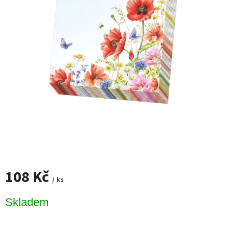
108 Kč
/ ks
Měrná
Skladem
cena: