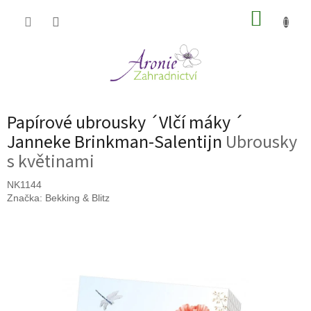
Přejít
NÁKUP
na
obsah
KOŠÍK
Papírové ubrousky ´Vlčí máky ´
Janneke Brinkman-Salentijn
Ubrousky
s květinami
NK1144
Značka:
Bekking & Blitz