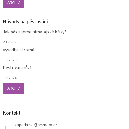
ARCHIV
Návody na pěstování
Jak pěstujeme himalájské břízy?
23.7.2026
Výsadba stromů
1.8.2025
Pěstování růží
1.8.2024
ARCHIV
Kontakt
j.stuparkova
@
seznam.cz