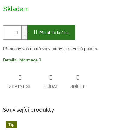
Měrná
Skladem
cena:
Přidat do košíku
Přenosný vak na dřevo vhodný i pro velká polena.
Detailní informace
ZEPTAT SE
HLÍDAT
SDÍLET
Související produkty
Tip