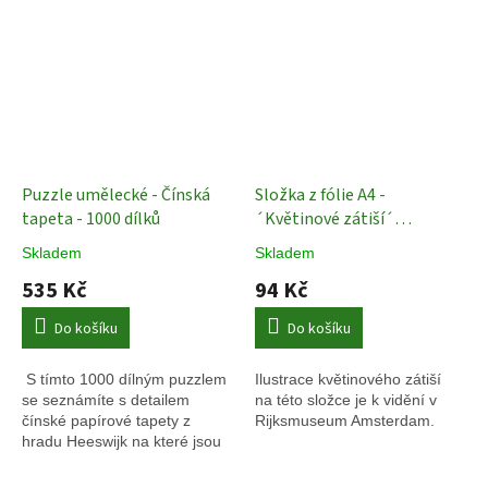
Puzzle umělecké - Čínská
Složka z fólie A4 -
tapeta - 1000 dílků
´Květinové zátiší´
Collection Rijksmuseum
Skladem
Skladem
Amsterdam
Složka na
535 Kč
94 Kč
papíry
Do košíku
Do košíku
S tímto 1000 dílným puzzlem
Ilustrace květinového zátiší
se seznámíte s detailem
na této složce je k vidění v
čínské papírové tapety z
Rijksmuseum Amsterdam.
hradu Heeswijk na které jsou
vidět pávi a květy.