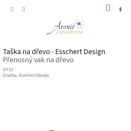
Přejít
NÁKUP
na
obsah
KOŠÍK
Taška na dřevo - Esschert Design
Přenosný vak na dřevo
GT22
Značka:
Esschert Design