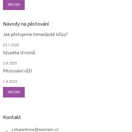
ARCHIV
Návody na pěstování
Jak pěstujeme himalájské břízy?
23.7.2026
Výsadba stromů
1.8.2025
Pěstování růží
1.8.2024
ARCHIV
Kontakt
j.stuparkova
@
seznam.cz