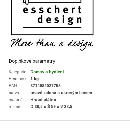
Doplňkové parametry
Kategorie
:
Domov a bydlení
Hmotnost
:
1 kg
EAN
:
8714982027758
barva
:
tmavě zelená s okrovým lemem
materiál
:
Hrubé plátno
rozměr
:
D 39,5 x Š 59 x V 38,5
Z
á