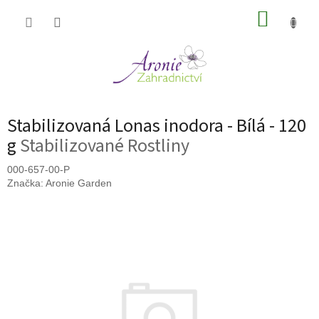
Přejít
NÁKUP
na
obsah
KOŠÍK
Stabilizovaná Lonas inodora - Bílá - 120
g
Stabilizované Rostliny
000-657-00-P
Značka:
Aronie Garden