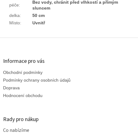
Bez vody, chránit před vlhkostí a přímým
péče
:
sluncem
delka
:
50 cm
Místo
:
Uvnitř
Z
á
p
a
Informace pro vás
t
Obchodní podmínky
í
Podmínky ochrany osobních údajů
Doprava
Hodnocení obchodu
Rady pro nákup
Co nabízíme