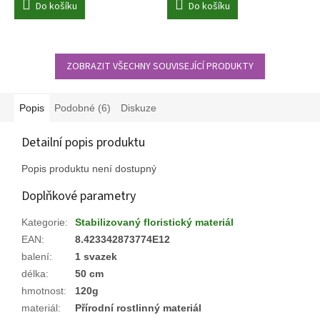
Do košíku
Do košíku
ZOBRAZIT VŠECHNY SOUVISEJÍCÍ PRODUKTY
Popis
Podobné (6)
Diskuze
Detailní popis produktu
Popis produktu není dostupný
Doplňkové parametry
Kategorie
:
Stabilizovaný floristický materiál
EAN
:
8.423342873774E12
balení
:
1 svazek
délka
:
50 cm
hmotnost
:
120g
materiál
:
Přírodní rostlinný materiál