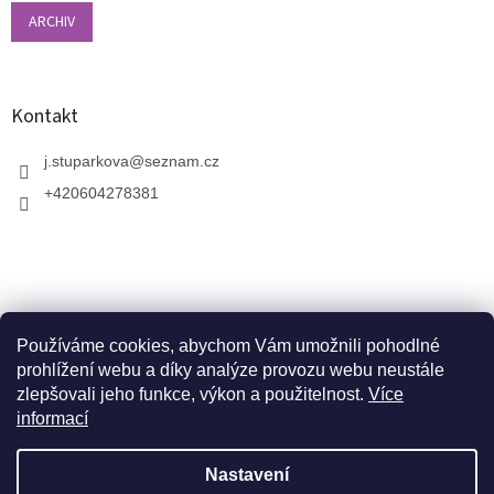
ARCHIV
Kontakt
j.stuparkova
@
seznam.cz
+420604278381
Používáme cookies, abychom Vám umožnili pohodlné
prohlížení webu a díky analýze provozu webu neustále
zlepšovali jeho funkce, výkon a použitelnost.
Více
informací
V zahradnictví je možné osobně vybírat stromy a
vzrostlé keře. Dopravu k vám domů zajistíme naší
Vytvořil Shoptet
dopravou. Otevřeno máme ve středu, v pátek a v neděli
Nastavení
od 10:00 - 17:00. V srpnu je nutné volat předem a