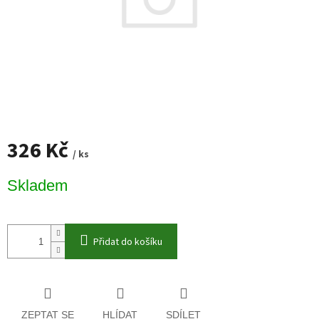
326 Kč
/ ks
Měrná
Skladem
cena:
Přidat do košíku
ZEPTAT SE
HLÍDAT
SDÍLET