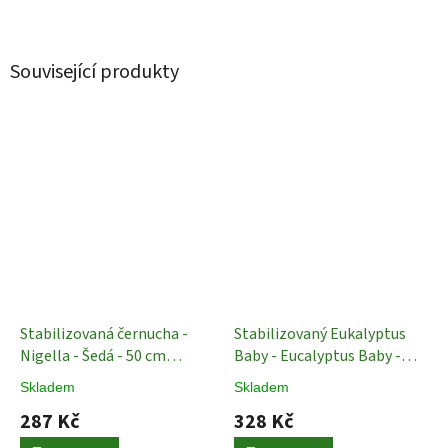
Související produkty
Stabilizovaná černucha -
Stabilizovaný Eukalyptus
Nigella - Šedá - 50 cm
Baby - Eucalyptus Baby -
Stabilizované Rostliny
Tmavě červená - 150 g
Skladem
Skladem
Stabilizované Rostliny
287 Kč
328 Kč