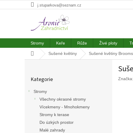
Přejít
j.stuparkova@seznam.cz
na
obsah
Stromy
Keře
Růže
Živé ploty
T
Domů
Sušené květiny
Sušené květiny Brooms 
P
Suše
o
Přeskočit
s
Kategorie
Značka
kategorie
t
r
Stromy
a
Všechny okrasné stromy
n
n
Vícekmeny - Mnohokmeny
í
Stromy k terase
p
Do úzkých prostor
a
Malé zahrady