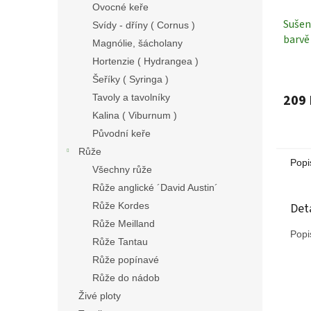
Ovocné keře
Sušen
Svídy - dříny ( Cornus )
barvě
Magnólie, šácholany
Sušen
Hortenzie ( Hydrangea )
Šeříky ( Syringa )
209 
Tavoly a tavolníky
Kalina ( Viburnum )
Původní keře
Růže
Popi
Všechny růže
Růže anglické ´David Austin´
Det
Růže Kordes
Růže Meilland
Popi
Růže Tantau
Růže popínavé
Růže do nádob
Živé ploty