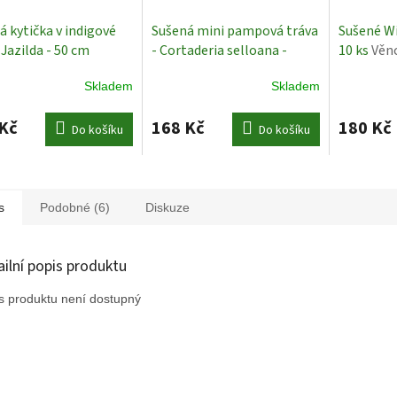
á kytička v indigové
Sušená mini pampová tráva
Sušené Wil
 Jazilda - 50 cm
- Cortaderia selloana -
10 ks
Věn
é rostliny
bělená - svazek
Sušené
Skladem
Skladem
rostliny
Kč
168 Kč
180 Kč
Do košíku
Do košíku
s
Podobné (6)
Diskuze
ailní popis produktu
s produktu není dostupný