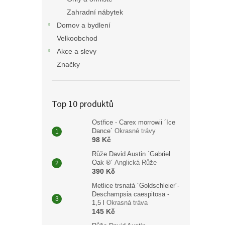
Zahradní nábytek
Domov a bydlení
Velkoobchod
Akce a slevy
Značky
Top 10 produktů
Ostřice - Carex morrowii ´Ice
Dance´
Okrasné trávy
98 Kč
Růže David Austin ´Gabriel
Oak ®´
Anglická Růže
390 Kč
Metlice trsnatá ´Goldschleier´-
Deschampsia caespitosa -
1,5 l
Okrasná tráva
145 Kč