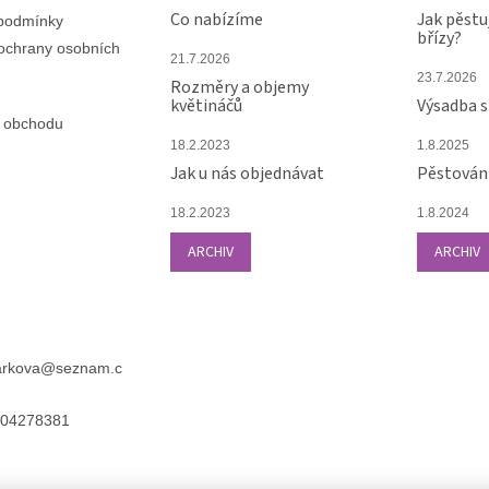
Co nabízíme
Jak pěstu
podmínky
břízy?
ochrany osobních
21.7.2026
23.7.2026
Rozměry a objemy
květináčů
Výsadba 
 obchodu
18.2.2023
1.8.2025
Jak u nás objednávat
Pěstování
18.2.2023
1.8.2024
ARCHIV
ARCHIV
arkova
@
seznam.c
04278381