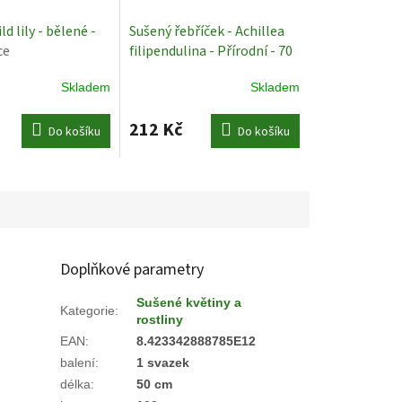
d lily - bělené -
Sušený řebříček - Achillea
ce
filipendulina - Přírodní - 70
cm
Sušené Rostliny
Skladem
Skladem
212 Kč
Do košíku
Do košíku
Doplňkové parametry
Sušené květiny a
Kategorie
:
rostliny
EAN
:
8.423342888785E12
balení
:
1 svazek
délka
:
50 cm