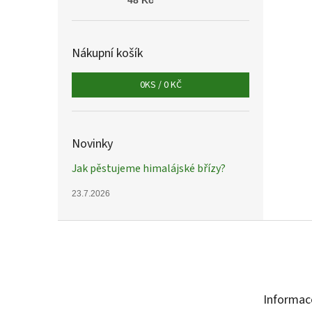
48 Kč
Nákupní košík
0
KS /
0 KČ
Novinky
Jak pěstujeme himalájské břízy?
23.7.2026
Z
á
p
a
t
Informac
í