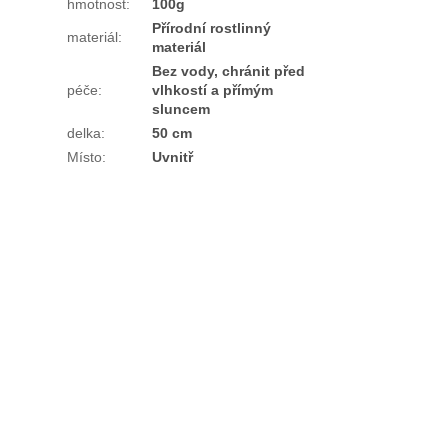
hmotnost
:
100g
Přírodní rostlinný
materiál
:
materiál
Bez vody, chránit před
péče
:
vlhkostí a přímým
sluncem
delka
:
50 cm
Místo
:
Uvnitř