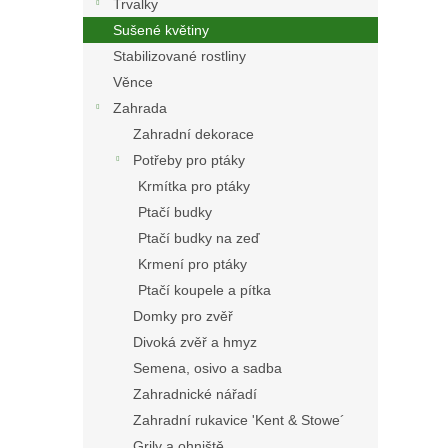
Trvalky
Sušené květiny
Stabilizované rostliny
Věnce
Zahrada
Zahradní dekorace
Potřeby pro ptáky
Krmítka pro ptáky
Ptačí budky
Ptačí budky na zeď
Krmení pro ptáky
Ptačí koupele a pítka
Domky pro zvěř
Divoká zvěř a hmyz
Semena, osivo a sadba
Zahradnické nářadí
Zahradní rukavice 'Kent & Stowe´
Grily a ohniště