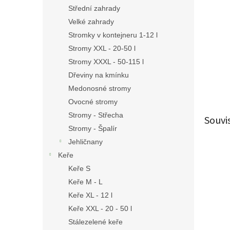
n
Střední zahrady
e
Velké zahrady
l
Stromky v kontejneru 1-12 l
Stromy XXL - 20-50 l
Stromy XXXL - 50-115 l
Dřeviny na kmínku
Medonosné stromy
Ovocné stromy
Stromy - Střecha
Souvi
Stromy - Špalír
Jehličnany
Keře
Keře S
Keře M - L
Keře XL - 12 l
Keře XXL - 20 - 50 l
Stálezelené keře