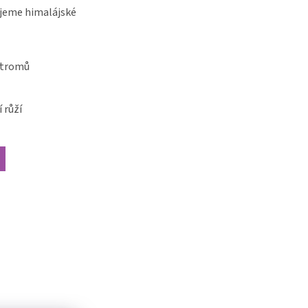
jeme himalájské
stromů
 růží