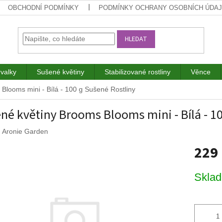
OBCHODNÍ PODMÍNKY
PODMÍNKY OCHRANY OSOBNÍCH ÚDA
HLEDAT
rvalky
Sušené květiny
Stabilizované rostliny
Věnce
Blooms mini - Bílá - 100 g
Sušené Rostliny
né květiny Brooms Blooms mini - Bílá - 1
:
Aronie Garden
229
Měrná
Skla
cena: