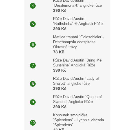
Růže David Austin
´Desdemona´®
anglické růže
390 Kč
Růže David Austin
´Bathsheba´ ®
Anglická Růže
390 Kč
Metlice trsnatá ´Goldschleier´-
Deschampsia caespitosa
Okrasné trávy
78 Kč
Růže David Austin ´Bring Me
Sunshine´
Anglická Růže
390 Kč
Růže David Austin ´Lady of
Shalott´
anglické růže
390 Kč
Růže David Austin ´Queen of
Sweden´
Anglická Růže
390 Kč
Kohoutek smolnička
´Splendens´ - Lychnis viscaria
´Splendens´