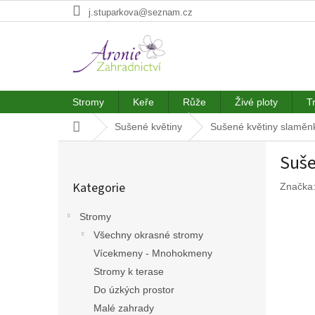
Přejít
j.stuparkova@seznam.cz
na
obsah
Stromy
Keře
Růže
Živé ploty
T
Domů
Sušené květiny
Sušené květiny slaměnk
P
Suše
o
Přeskočit
s
Kategorie
Značka
kategorie
t
r
Stromy
a
Všechny okrasné stromy
n
n
Vícekmeny - Mnohokmeny
í
Stromy k terase
p
Do úzkých prostor
a
Malé zahrady