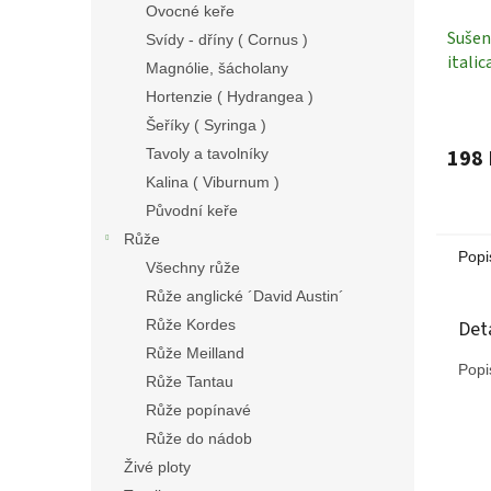
Ovocné keře
Sušený
Svídy - dříny ( Cornus )
italic
Magnólie, šácholany
Sušen
Hortenzie ( Hydrangea )
Šeříky ( Syringa )
198 
Tavoly a tavolníky
Kalina ( Viburnum )
Původní keře
Růže
Popi
Všechny růže
Růže anglické ´David Austin´
Det
Růže Kordes
Růže Meilland
Popi
Růže Tantau
Růže popínavé
Růže do nádob
Živé ploty