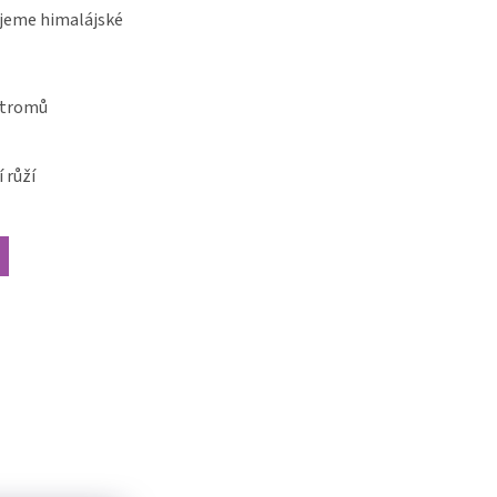
jeme himalájské
stromů
 růží