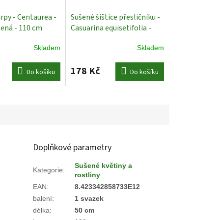
rpy - Centaurea -
Sušené šištice přesličníku -
lená - 110 cm
Casuarina equisetifolia -
stliny
bělená
Plody
Skladem
Skladem
178 Kč
Do košíku
Do košíku
Doplňkové parametry
Sušené květiny a
Kategorie
:
rostliny
EAN
:
8.423342858733E12
balení
:
1 svazek
délka
:
50 cm