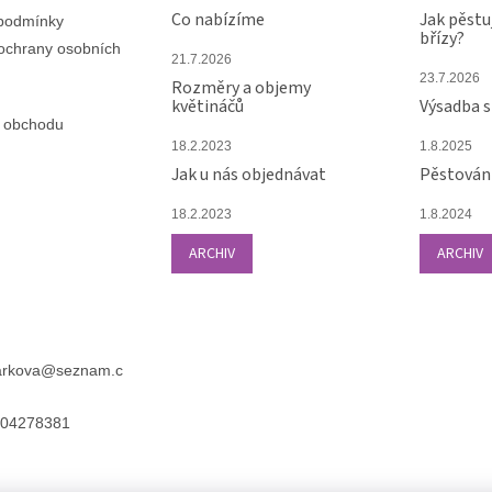
Co nabízíme
Jak pěstu
podmínky
břízy?
ochrany osobních
21.7.2026
23.7.2026
Rozměry a objemy
květináčů
Výsadba 
 obchodu
18.2.2023
1.8.2025
Jak u nás objednávat
Pěstování
18.2.2023
1.8.2024
ARCHIV
ARCHIV
arkova
@
seznam.c
04278381