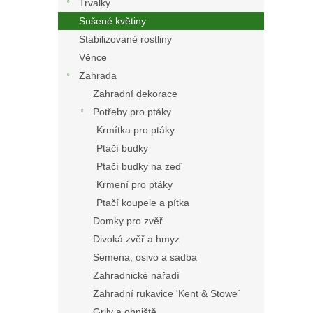
Trvalky
Sušené květiny
Stabilizované rostliny
Věnce
Zahrada
Zahradní dekorace
Potřeby pro ptáky
Krmítka pro ptáky
Ptačí budky
Ptačí budky na zeď
Krmení pro ptáky
Ptačí koupele a pítka
Domky pro zvěř
Divoká zvěř a hmyz
Semena, osivo a sadba
Zahradnické nářadí
Zahradní rukavice 'Kent & Stowe´
Grily a ohniště