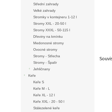
n
Střední zahrady
e
Velké zahrady
l
Stromky v kontejneru 1-12 l
Stromy XXL - 20-50 l
Stromy XXXL - 50-115 l
Dřeviny na kmínku
Medonosné stromy
Ovocné stromy
Stromy - Střecha
Souvi
Stromy - Špalír
Jehličnany
Keře
Keře S
Keře M - L
Keře XL - 12 l
Keře XXL - 20 - 50 l
Stálezelené keře