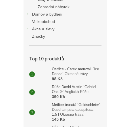
Zahradní nábytek
Domov a bydlení
Velkoobchod
Akce a slevy
Značky
Top 10 produktů
Ostřice - Carex morrowii ´Ice
Dance´
Okrasné trávy
98 Kč
Růže David Austin ´Gabriel
Oak ®´
Anglická Růže
390 Kč
Metlice trsnatá ´Goldschleier´-
Deschampsia caespitosa -
1,5 l
Okrasná tráva
145 Kč