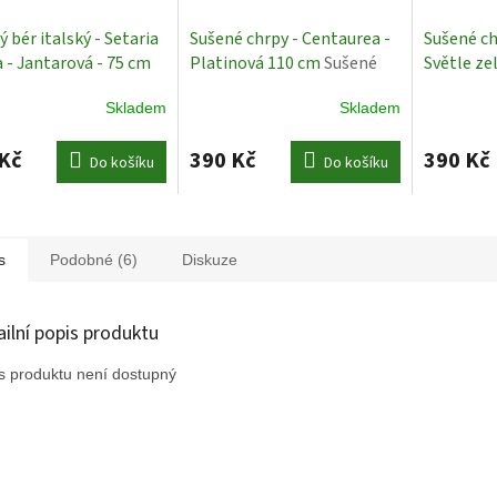
 bér italský - Setaria
Sušené chrpy - Centaurea -
Sušené ch
a - Jantarová - 75 cm
Platinová 110 cm
Sušené
Světle ze
é Rostliny
květiny
Sušené Ro
Skladem
Skladem
Kč
390 Kč
390 Kč
Do košíku
Do košíku
s
Podobné (6)
Diskuze
ailní popis produktu
s produktu není dostupný