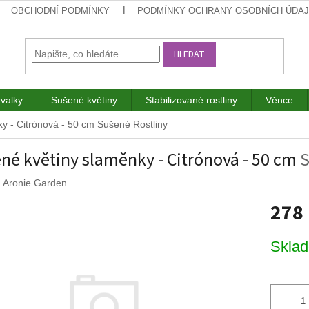
OBCHODNÍ PODMÍNKY
PODMÍNKY OCHRANY OSOBNÍCH ÚDA
HLEDAT
rvalky
Sušené květiny
Stabilizované rostliny
Věnce
y - Citrónová - 50 cm
Sušené Rostliny
né květiny slaměnky - Citrónová - 50 cm
S
:
Aronie Garden
278
Měrná
Skla
cena: