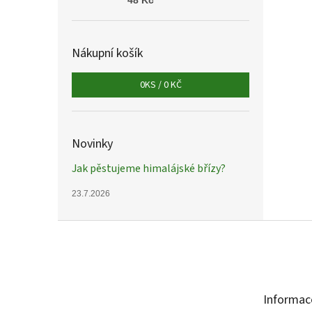
48 Kč
Nákupní košík
0
KS /
0 KČ
Novinky
Jak pěstujeme himalájské břízy?
23.7.2026
Z
á
p
a
t
Informac
í