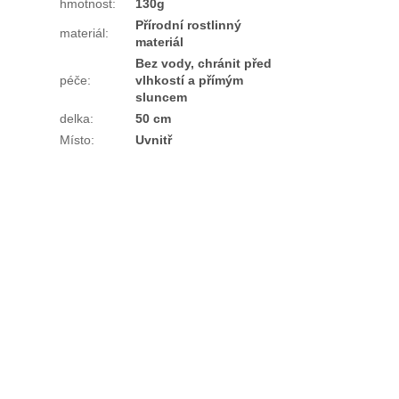
hmotnost
:
130g
Přírodní rostlinný
materiál
:
materiál
Bez vody, chránit před
péče
:
vlhkostí a přímým
sluncem
delka
:
50 cm
Místo
:
Uvnitř