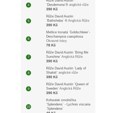
Růže David Austin
´Desdemona´®
anglické růže
390 Kč
Růže David Austin
´Bathsheba´ ®
Anglická Růže
390 Kč
Metlice trsnatá ´Goldschleier´-
Deschampsia caespitosa
Okrasné trávy
78 Kč
Růže David Austin ´Bring Me
Sunshine´
Anglická Růže
390 Kč
Růže David Austin ´Lady of
Shalott´
anglické růže
390 Kč
Růže David Austin ´Queen of
Sweden´
Anglická Růže
390 Kč
Kohoutek smolnička
´Splendens´ - Lychnis viscaria
´Splendens´