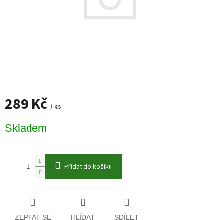
289 Kč
/ ks
Měrná
Skladem
cena:
Přidat do košíku
ZEPTAT SE
HLÍDAT
SDÍLET