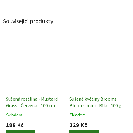
Související produkty
Sušená rostlina - Mustard
Sušené květiny Brooms
Grass - Červená - 100 cm
Blooms mini - Bílá - 100 g
Sušené trávy
Sušené Rostliny
Skladem
Skladem
188 Kč
229 Kč