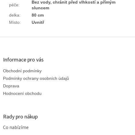
Bez vody, chránit před vlhkostí a přímým
péče
:
sluncem
delka
:
80 cm
Místo
:
Uvnitř
Z
á
p
a
Informace pro vás
t
Obchodní podmínky
í
Podmínky ochrany osobních údajů
Doprava
Hodnocení obchodu
Rady pro nákup
Co nabízíme