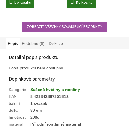
Do košíku
Do košíku
ZOBRAZIT VŠECHNY SOUVISEJÍCÍ PRODUKTY
Popis
Podobné (6)
Diskuze
Detailní popis produktu
Popis produktu není dostupný
Doplňkové parametry
Kategorie
:
Sušené květiny a rostliny
EAN
:
8.423342887351E12
balení
:
1 svazek
délka
:
80 cm
hmotnost
:
200g
materiál
:
Přírodní rostlinný materiál