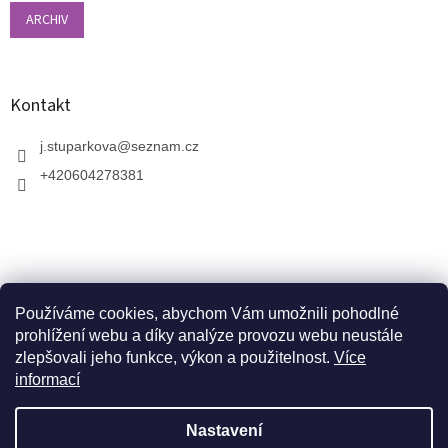
ARCHIV
Kontakt
j.stuparkova
@
seznam.cz
+420604278381
Používáme cookies, abychom Vám umožnili pohodlné
prohlížení webu a díky analýze provozu webu neustále
zlepšovali jeho funkce, výkon a použitelnost.
Více
informací
V zahradnictví je možné osobně vybírat stromy a
vzrostlé keře. Dopravu k vám domů zajistíme naší
Vytvořil Shoptet
dopravou. Otevřeno máme ve středu, v pátek a v neděli
Nastavení
od 10:00 - 17:00. V srpnu je nutné volat předem a