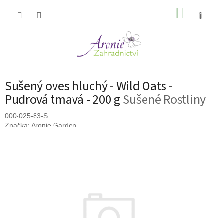
Přejít
NÁKUP
na
obsah
KOŠÍK
Sušený oves hluchý - Wild Oats -
Pudrová tmavá - 200 g
Sušené Rostliny
000-025-83-S
Značka:
Aronie Garden