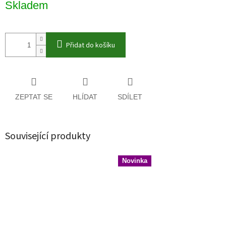
Skladem
cena:
Přidat do košíku
ZEPTAT SE
HLÍDAT
SDÍLET
Související produkty
Novinka