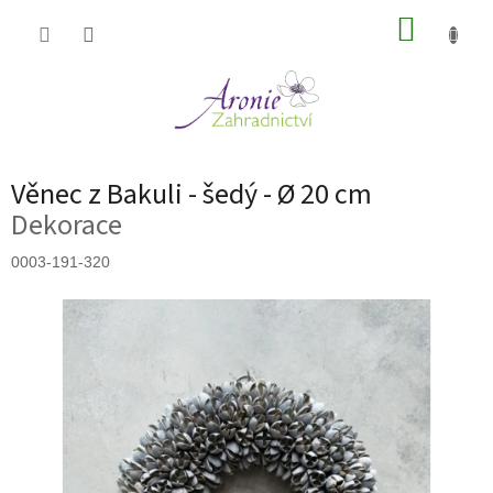
Přejít
NÁKUP
na
obsah
KOŠÍK
Věnec z Bakuli - šedý - Ø 20 cm
Dekorace
0003-191-320