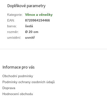
Doplňkové parametry
Kategorie
:
Věnce a věnečky
EAN
:
8720964154466
barva
:
šedá
rozměr
:
Ø 20 cm
umístění
:
uvnitř
Z
á
p
a
Informace pro vás
t
Obchodní podmínky
í
Podmínky ochrany osobních údajů
Doprava
Hodnocení obchodu