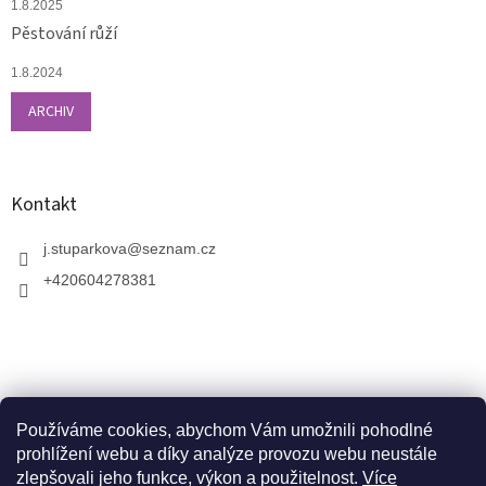
1.8.2025
Pěstování růží
1.8.2024
ARCHIV
Kontakt
j.stuparkova
@
seznam.cz
+420604278381
Používáme cookies, abychom Vám umožnili pohodlné
prohlížení webu a díky analýze provozu webu neustále
zlepšovali jeho funkce, výkon a použitelnost.
Více