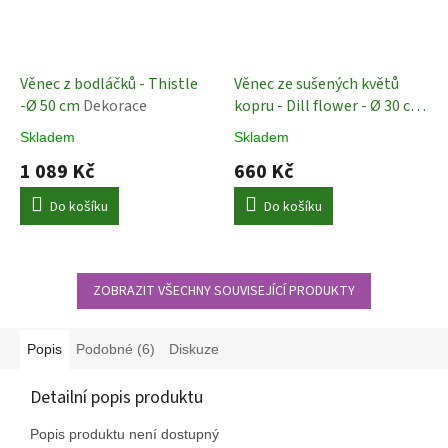
Věnec z bodláčků - Thistle
Věnec ze sušených květů
-Ø 50 cm
Dekorace
kopru - Dill flower - Ø 30 cm
Dekorace
Skladem
Skladem
1 089 Kč
660 Kč
Do košíku
Do košíku
ZOBRAZIT VŠECHNY SOUVISEJÍCÍ PRODUKTY
Popis
Podobné (6)
Diskuze
Detailní popis produktu
Popis produktu není dostupný