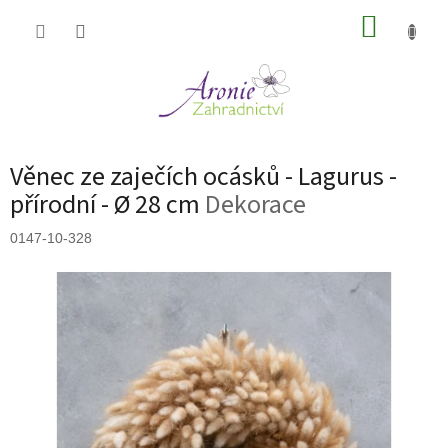
Přejít
NÁKUP
na
obsah
KOŠÍK
Věnec ze zaječích ocásků - Lagurus -
přírodní - Ø 28 cm
Dekorace
0147-10-328