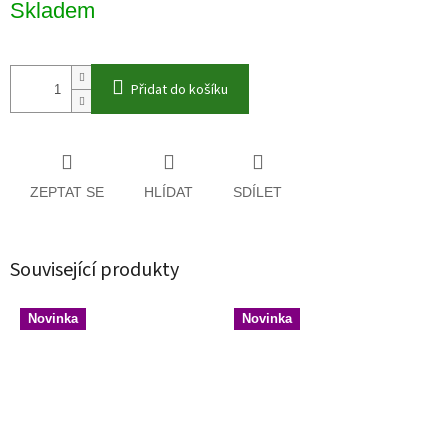
Skladem
cena:
Přidat do košíku
ZEPTAT SE
HLÍDAT
SDÍLET
Související produkty
Novinka
Novinka