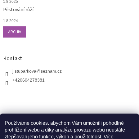
1.8.2025
Pěstování růží
1.8.2024
ARCHIV
Kontakt
j.stuparkova
@
seznam.cz
+420604278381
Používáme cookies, abychom Vám umožnili pohodlné
prohlížení webu a díky analýze provozu webu neustále
zlepšovali jeho funkce, výkon a použitelnost.
Více