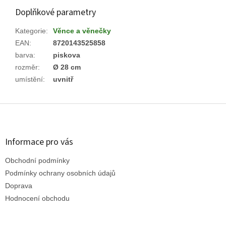
Doplňkové parametry
Kategorie
:
Věnce a věnečky
EAN
:
8720143525858
barva
:
piskova
rozměr
:
Ø 28 cm
umístění
:
uvnitř
Z
á
p
a
Informace pro vás
t
Obchodní podmínky
í
Podmínky ochrany osobních údajů
Doprava
Hodnocení obchodu