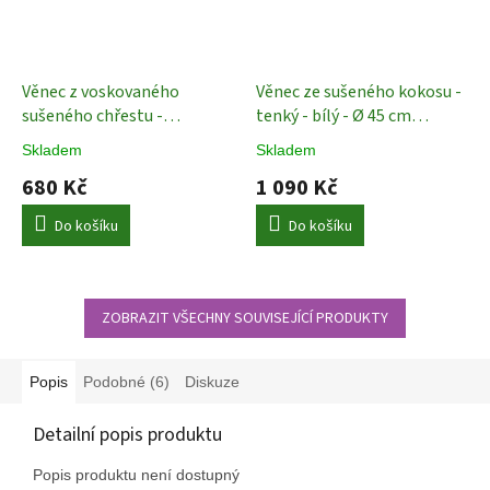
Věnec z voskovaného
Věnec ze sušeného kokosu -
sušeného chřestu -
tenký - bílý - Ø 45 cm
Asparagus bělený - Ø 35
Dekorace
Skladem
Skladem
Dekorace
680 Kč
1 090 Kč
Do košíku
Do košíku
ZOBRAZIT VŠECHNY SOUVISEJÍCÍ PRODUKTY
Popis
Podobné (6)
Diskuze
Detailní popis produktu
Popis produktu není dostupný