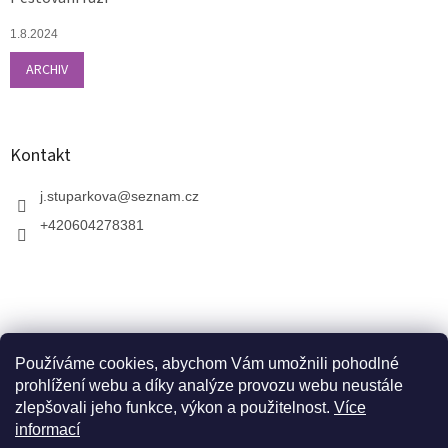
1.8.2024
ARCHIV
Kontakt
j.stuparkova
@
seznam.cz
+420604278381
Používáme cookies, abychom Vám umožnili pohodlné
prohlížení webu a díky analýze provozu webu neustále
zlepšovali jeho funkce, výkon a použitelnost.
Více
informací
V zahradnictví je možné osobně vybírat stromy a