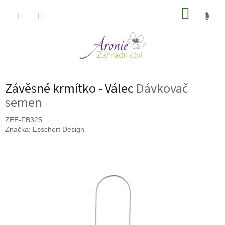
Přejít
NÁKUP
na
obsah
KOŠÍK
Závěsné krmítko - Válec
Dávkovač
semen
ZEE-FB325
Značka:
Esschert Design