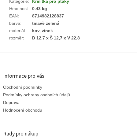
Kategorie
:
Krmítka pro ptáky
Hmotnost
:
0.43 kg
EAN
:
8714982128837
barva
:
tmavě zelená
materiál
:
kov, zinek
rozměr
:
D 12,7 x Š 12,7 x V 22,8
Z
á
p
a
Informace pro vás
t
Obchodní podmínky
í
Podmínky ochrany osobních údajů
Doprava
Hodnocení obchodu
Rady pro nákup