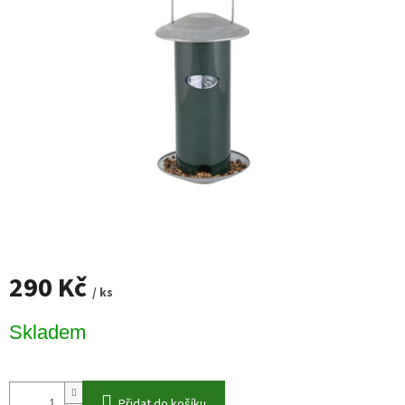
290 Kč
/ ks
Měrná
Skladem
cena:
Přidat do košíku