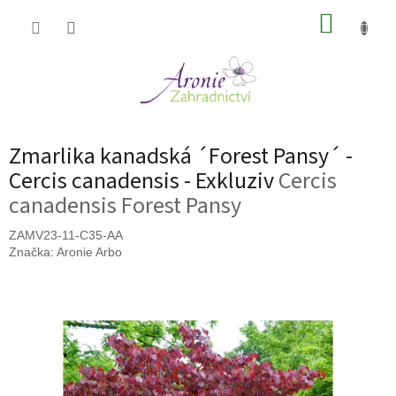
Přejít
NÁKUP
na
obsah
KOŠÍK
Zmarlika kanadská ´Forest Pansy´ -
Cercis canadensis - Exkluziv
Cercis
canadensis Forest Pansy
ZAMV23-11-C35-AA
Značka:
Aronie Arbo