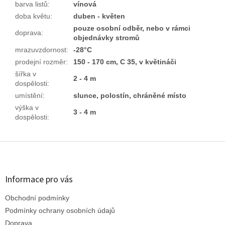
barva listů
:
vínová
doba květu
:
duben - květen
pouze osobní odběr, nebo v rámci
doprava
:
objednávky stromů
mrazuvzdornost
:
-28°C
prodejní rozměr
:
150 - 170 cm, C 35, v květináči
šířka v
2 - 4 m
dospělosti
:
umístění
:
slunce, polostín, chráněné místo
výška v
3 - 4 m
dospělosti
:
Z
á
p
a
Informace pro vás
t
Obchodní podmínky
í
Podmínky ochrany osobních údajů
Doprava