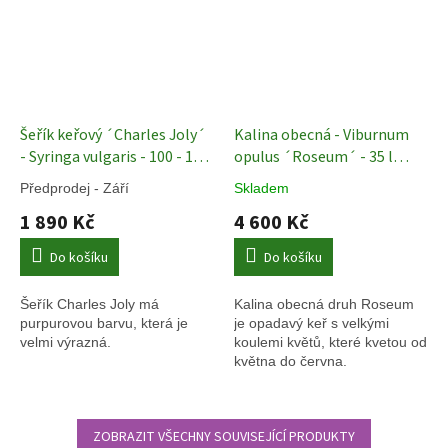
Šeřík keřový ´Charles Joly´
Kalina obecná - Viburnum
- Syringa vulgaris - 100 - 120
opulus ´Roseum´ - 35 l
cm
Okrasné keře
Vzrostlé okrasné keře
Předprodej - Září
Skladem
1 890 Kč
4 600 Kč
Do košíku
Do košíku
Šeřík Charles Joly má
Kalina obecná druh Roseum
purpurovou barvu, která je
je opadavý keř s velkými
velmi výrazná.
koulemi květů, které kvetou od
května do června.
ZOBRAZIT VŠECHNY SOUVISEJÍCÍ PRODUKTY