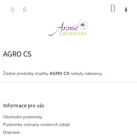
Přejít
NÁKUP
na
obsah
KOŠÍK
AGRO CS
Žádné produkty značky
AGRO CS
nebyly nalezeny...
Z
á
p
a
Informace pro vás
t
Obchodní podmínky
í
Podmínky ochrany osobních údajů
Doprava