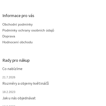
Z
á
á
d
p
a
a
Informace pro vás
c
t
í
Obchodní podmínky
í
p
r
Podmínky ochrany osobních údajů
v
Doprava
k
Hodnocení obchodu
y
v
ý
p
Rady pro nákup
i
s
Co nabízíme
u
21.7.2026
Rozměry a objemy květináčů
18.2.2023
Jak u nás objednávat