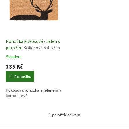
s
u
p
k
r
t
o
ů
d
u
k
Rohožka kokosová - Jelen s
t
parožím
Kokosová rohožka
ů
Skladem
335 Kč
Do košíku
Kokosová rohožka s jelenem v
černé barvě.
1
položek celkem
O
v
l