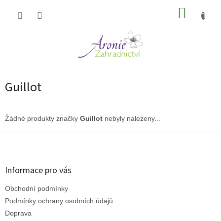
Přejít
NÁKUP
na
obsah
KOŠÍK
Guillot
Žádné produkty značky
Guillot
nebyly nalezeny...
Z
á
p
a
Informace pro vás
t
Obchodní podmínky
í
Podmínky ochrany osobních údajů
Doprava