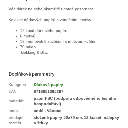
Váš dárek na sebe okamžitě upoutá pozornost.
Kolekce dárkových papírů s vánočními motivy.
12 kusů dárkového papíru
6 motivů
12 jmenovek k zavěšení s motivem květin
70 nálep
Bekking
&
Blitz
Doplňkové parametry
Kategorie
:
Dárkové papíry
EAN
:
8716951365267
papír FSC (podpora odpovědného lesního
materiál
:
hospodářství)
motiv
:
anděl, Vánoce,
prodejní
složené papíry 50x70 cm, 12 ks/set, nálepky
rozměr
:
a štítky