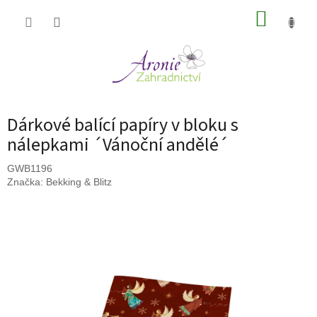
Přejít
NÁKUP
na
obsah
KOŠÍK
Dárkové balící papíry v bloku s
nálepkami ´Vánoční andělé´
GWB1196
Značka:
Bekking & Blitz