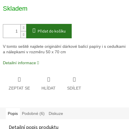
Měrná
Skladem
cena:
Přidat do košíku
V tomto sešitě najdete originální dárkové balící papíry i s cedulkami
a nálepkami v rozměru 50 x 70 cm
Detailní informace
ZEPTAT SE
HLÍDAT
SDÍLET
Popis
Podobné (6)
Diskuze
Detailní popis produktu