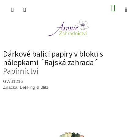
Přejít
NÁKUP
na
obsah
KOŠÍK
Dárkové balící papíry v bloku s
nálepkami ´Rajská zahrada´
Papírnictví
GWB1216
Značka:
Bekking & Blitz