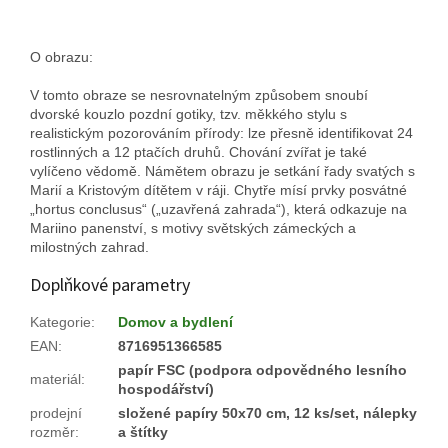
O obrazu:
V tomto obraze se nesrovnatelným způsobem snoubí
dvorské kouzlo pozdní gotiky, tzv. měkkého stylu s
realistickým pozorováním přírody: lze přesně identifikovat 24
rostlinných a 12 ptačích druhů.
Chování zvířat je také
vylíčeno vědomě.
Námětem obrazu je setkání řady svatých s
Marií a Kristovým dítětem v ráji.
Chytře mísí prvky posvátné
„hortus conclusus“ („uzavřená zahrada“), která odkazuje na
Mariino panenství, s motivy světských zámeckých a
milostných zahrad.
Doplňkové parametry
Kategorie
:
Domov a bydlení
EAN
:
8716951366585
papír FSC (podpora odpovědného lesního
materiál
:
hospodářství)
prodejní
složené papíry 50x70 cm, 12 ks/set, nálepky
rozměr
:
a štítky