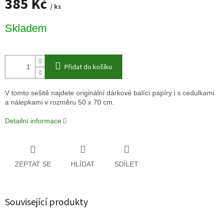
385 Kč
/ ks
Měrná
Skladem
cena:
Přidat do košíku
V tomto sešitě najdete originální dárkové balící papíry i s cedulkami
a nálepkami v rozměru 50 x 70 cm.
Detailní informace
ZEPTAT SE
HLÍDAT
SDÍLET
Související produkty