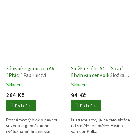
Zápisník s gumičkou A6
Složka z fólie A4 - ´Sova´
´Ptáci´
Papírnictví
Elwin van der Kolk
Složka
na papíry
Skladem
Skladem
264 Kč
94 Kč
Do košíku
Do košíku
Poznámkový blok s pevnou
Ilustrace sovy je na této složce
vazbou a gumičkou od
od skvělého umělce Elwina
světoznámé holandské
van der Kolka.