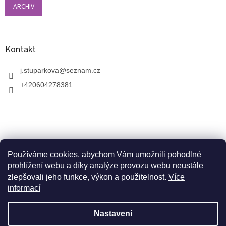
ARCHIV
Kontakt
j.stuparkova
@
seznam.cz
+420604278381
Používáme cookies, abychom Vám umožnili pohodlné
prohlížení webu a díky analýze provozu webu neustále
zlepšovali jeho funkce, výkon a použitelnost.
Více
informací
V zahradnictví je možné osobně vybírat stromy a
vzrostlé keře. Dopravu k vám domů zajistíme naší
Vytvořil Shoptet
dopravou. Otevřeno máme ve středu, v pátek a v neděli
Nastavení
od 10:00 - 17:00. V srpnu je nutné volat předem a