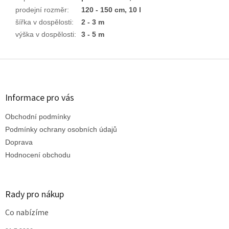
prodejní rozměr
:
120 - 150 cm, 10 l
šířka v dospělosti
:
2 - 3 m
výška v dospělosti
:
3 - 5 m
Z
á
p
a
Informace pro vás
t
Obchodní podmínky
í
Podmínky ochrany osobních údajů
Doprava
Hodnocení obchodu
Rady pro nákup
Co nabízíme