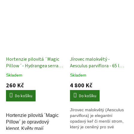
Hortenzie pilovitá ´Magic
Jírovec malokvětý -
Pillow´- Hydrangea serrata
Aesculus parviflora - 65 l
- 2 l
Keře
Stromy
Skladem
Skladem
260 Kč
4 800 Kč
Do košíku
Do košíku
Jírovec malokvětý (Aesculus
Hortenzie pilovitá ´Magic
parviflora) je elegantní
opadavý keř či menší strom,
Pillow´ je opravdový
který je ceněný pro své
klenot. Květy mají
kompaktní rozměry a