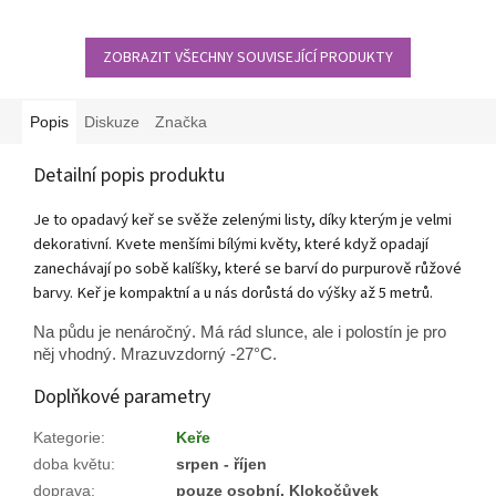
okolíkový tvar. Na okrajích
dekorativní vlastnosti.
jsou velké květy a
uprostřed malé kvítky.
ZOBRAZIT VŠECHNY SOUVISEJÍCÍ PRODUKTY
Popis
Diskuze
Značka
Detailní popis produktu
Je to opadavý keř se svěže zelenými listy, díky kterým je velmi
dekorativní. Kvete menšími bílými květy, které když opadají
zanechávají po sobě kalíšky, které se barví do purpurově růžové
barvy. Keř je kompaktní a u nás dorůstá do výšky až 5 metrů.
Na půdu je nenáročný. Má rád slunce, ale i polostín je pro
něj vhodný. Mrazuvzdorný -27°C.
Doplňkové parametry
Kategorie
:
Keře
doba květu
:
srpen - říjen
doprava
:
pouze osobní, Klokočůvek