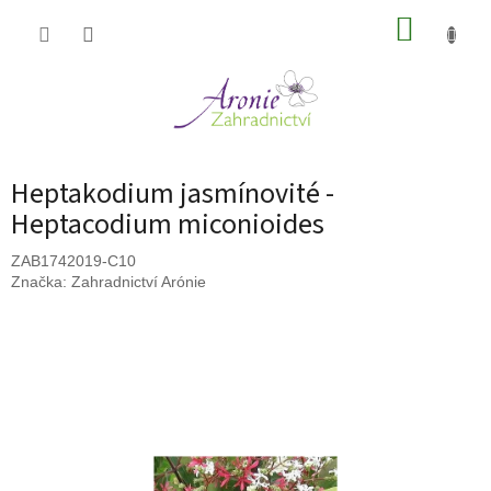
Přejít
NÁKUP
na
obsah
KOŠÍK
Heptakodium jasmínovité -
Heptacodium miconioides
ZAB1742019-C10
Značka:
Zahradnictví Arónie