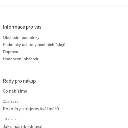
Z
á
p
a
Informace pro vás
t
Obchodní podmínky
í
Podmínky ochrany osobních údajů
Doprava
Hodnocení obchodu
Rady pro nákup
Co nabízíme
21.7.2026
Rozměry a objemy květináčů
18.2.2023
Jak u nás objednávat