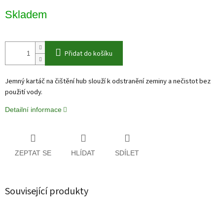
Měrná
Skladem
cena:
Přidat do košíku
Jemný kartáč na čištění hub slouží k odstranění zeminy a nečistot bez
použití vody.
Detailní informace
ZEPTAT SE
HLÍDAT
SDÍLET
Související produkty