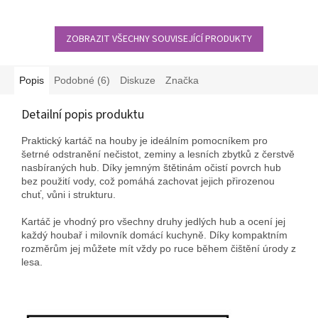
ZOBRAZIT VŠECHNY SOUVISEJÍCÍ PRODUKTY
Popis
Podobné (6)
Diskuze
Značka
Detailní popis produktu
Praktický kartáč na houby je ideálním pomocníkem pro
šetrné odstranění nečistot, zeminy a lesních zbytků z čerstvě
nasbíraných hub. Díky jemným štětinám očistí povrch hub
bez použití vody, což pomáhá zachovat jejich přirozenou
chuť, vůni i strukturu.
Kartáč je vhodný pro všechny druhy jedlých hub a ocení jej
každý houbař i milovník domácí kuchyně. Díky kompaktním
rozměrům jej můžete mít vždy po ruce během čištění úrody z
lesa.