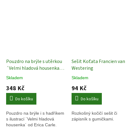
Pouzdro na brýle s utěrkou
Sešit Koťata Francien van
´Velmi hladová housenka
Westering
´Eric Carle
Bekking & Blitz
Skladem
Skladem
348 Kč
94 Kč
Do košíku
Do košíku
Pouzdro na brýle i s hadříkem
Rozkošný kočičí sešit či
s ilustrací ´Velmi hladová
zápisník s gumičkami.
housenka´ od Erica Carle.