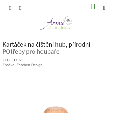
Přejít
NÁKUP
na
obsah
KOŠÍK
Kartáček na čištění hub, přírodní
POtřeby pro houbaře
ZEE-GT192
Značka:
Esschert Design