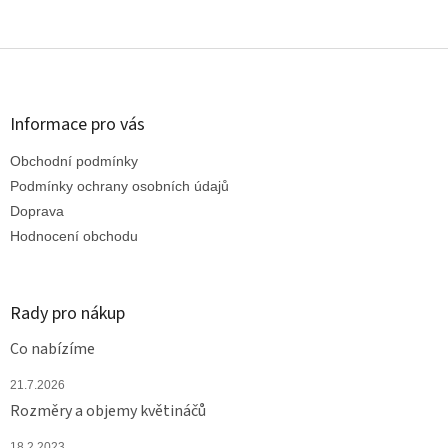
Z
á
p
a
Informace pro vás
t
Obchodní podmínky
í
Podmínky ochrany osobních údajů
Doprava
Hodnocení obchodu
Rady pro nákup
Co nabízíme
21.7.2026
Rozměry a objemy květináčů
18.2.2023