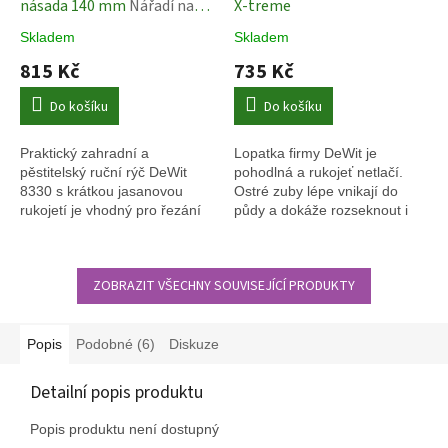
násada 140 mm
Nářadí na
X-treme
R
M
pěstování
A
Skladem
Skladem
815 Kč
735 Kč
Do košíku
Do košíku
Praktický zahradní a
Lopatka firmy DeWit je
pěstitelský ruční rýč DeWit
pohodlná a rukojeť netlačí.
8330 s krátkou jasanovou
Ostré zuby lépe vnikají do
rukojetí je vhodný pro řezání
půdy a dokáže rozseknout i
kořenů a práci v utužené
kořeny. Je vhodná do těžších
půdě.
Lze použít k výsadbě a
jílovitých půd. Jako všechny
pletí.
nástroje DeWit je i tato lopatka
ZOBRAZIT VŠECHNY SOUVISEJÍCÍ PRODUKTY
opatřena pevnou
ergonomickou násadou z
jasanového dřeva.
Popis
Podobné (6)
Diskuze
Detailní popis produktu
Popis produktu není dostupný