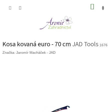
Přejít
NÁKUP
na
obsah
KOŠÍK
Kosa kovaná euro - 70 cm
JAD Tools
1676
Značka:
Jaromír Macháček - JAD