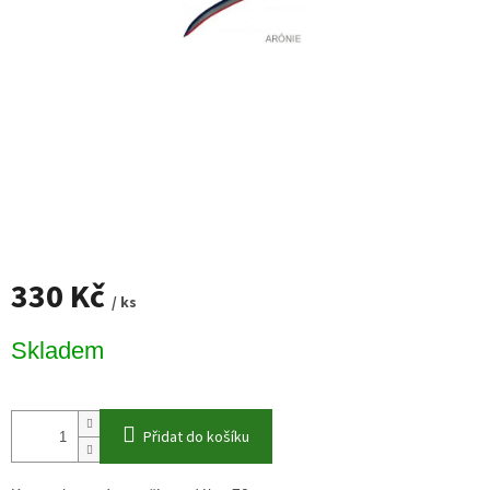
330 Kč
/ ks
Měrná
Skladem
cena:
Přidat do košíku