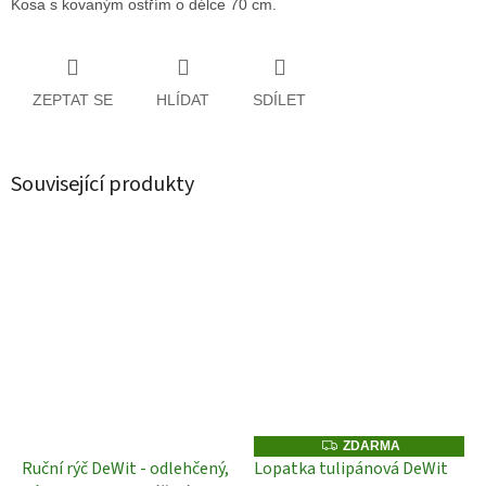
Kosa s kovaným ostřím o délce 70 cm.
ZEPTAT SE
HLÍDAT
SDÍLET
Související produkty
Z
ZDARMA
D
Ruční rýč DeWit - odlehčený,
Lopatka tulipánová DeWit
A