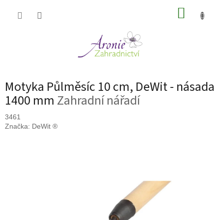
Přejít
NÁKUP
na
obsah
KOŠÍK
Motyka Půlměsíc 10 cm, DeWit - násada
1400 mm
Zahradní nářadí
3461
Značka:
DeWit ®