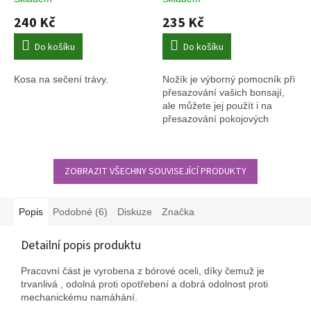
240 Kč
235 Kč
Do košíku
Do košíku
Kosa na sečení trávy.
Nožík je výborný pomocník při
přesazování vašich bonsají,
ale můžete jej použít i na
přesazování pokojových
rostlin i květin v nádobách a
truhlících.
ZOBRAZIT VŠECHNY SOUVISEJÍCÍ PRODUKTY
Popis
Podobné (6)
Diskuze
Značka
Detailní popis produktu
Pracovní část je vyrobena z bórové oceli, díky čemuž je
trvanlivá , odolná proti opotřebení a dobrá odolnost proti
mechanickému namáhání.