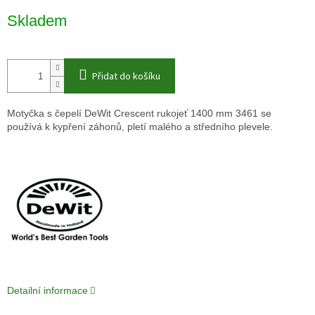
Měrná
Skladem
cena:
Přidat do košíku
Motyčka s čepelí DeWit Crescent rukojeť 1400 mm 3461 se
používá k kypření záhonů, pletí malého a středního plevele.
Detailní informace