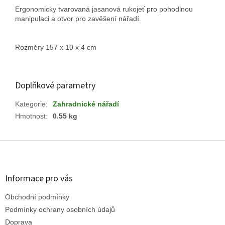
Ergonomicky tvarovaná jasanová rukojeť pro pohodlnou
manipulaci a otvor pro zavěšení nářadí.
Rozměry 157 x 10 x 4 cm
Doplňkové parametry
Kategorie
:
Zahradnické nářadí
Hmotnost
:
0.55 kg
Z
á
p
a
Informace pro vás
t
Obchodní podmínky
í
Podmínky ochrany osobních údajů
Doprava