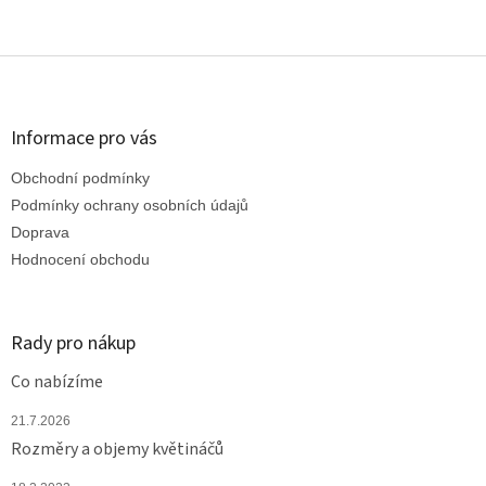
Z
á
p
a
Informace pro vás
t
Obchodní podmínky
í
Podmínky ochrany osobních údajů
Doprava
Hodnocení obchodu
Rady pro nákup
Co nabízíme
21.7.2026
Rozměry a objemy květináčů