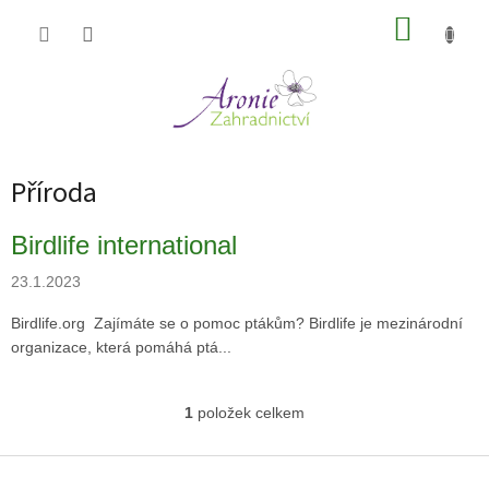
Přejít
NÁKUP
na
obsah
KOŠÍK
Příroda
V
Birdlife international
ý
p
23.1.2023
i
Birdlife.org Zajímáte se o pomoc ptákům? Birdlife je mezinárodní
s
organizace, která pomáhá ptá...
č
l
á
1
položek celkem
O
n
v
k
l
Z
ů
á