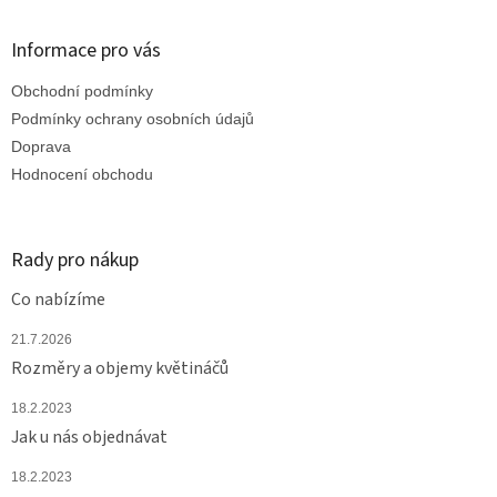
á
d
p
a
a
Informace pro vás
c
t
í
Obchodní podmínky
í
p
r
Podmínky ochrany osobních údajů
v
Doprava
k
Hodnocení obchodu
y
v
ý
p
Rady pro nákup
i
s
Co nabízíme
u
21.7.2026
Rozměry a objemy květináčů
18.2.2023
Jak u nás objednávat
18.2.2023