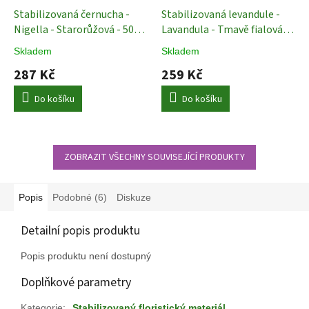
Stabilizovaná černucha -
Stabilizovaná levandule -
Nigella - Starorůžová - 50
Lavandula - Tmavě fialová
cm
Stabilizované Rostliny
150 gr
Stabilizované
Skladem
Skladem
Rostliny
287 Kč
259 Kč
Do košíku
Do košíku
ZOBRAZIT VŠECHNY SOUVISEJÍCÍ PRODUKTY
Popis
Podobné (6)
Diskuze
Detailní popis produktu
Popis produktu není dostupný
Doplňkové parametry
Kategorie
:
Stabilizovaný floristický materiál