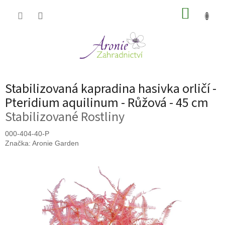
Přejít
NÁKUP
na
obsah
KOŠÍK
Stabilizovaná kapradina hasivka orličí -
Pteridium aquilinum - Růžová - 45 cm
Stabilizované Rostliny
000-404-40-P
Značka:
Aronie Garden