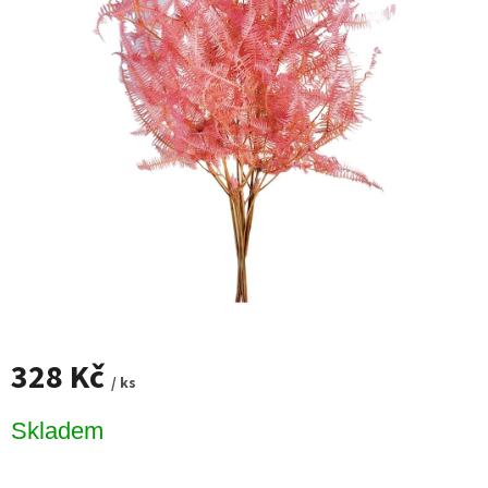
328 Kč
/ ks
Měrná
Skladem
cena: