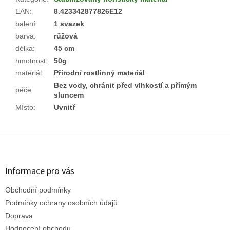
EAN
:
8.423342877826E12
balení
:
1 svazek
barva
:
růžová
délka
:
45 cm
hmotnost
:
50g
materiál
:
Přírodní rostlinný materiál
Bez vody, chránit před vlhkostí a přímým
péče
:
sluncem
Místo
:
Uvnitř
Z
á
p
a
Informace pro vás
t
Obchodní podmínky
í
Podmínky ochrany osobních údajů
Doprava
Hodnocení obchodu