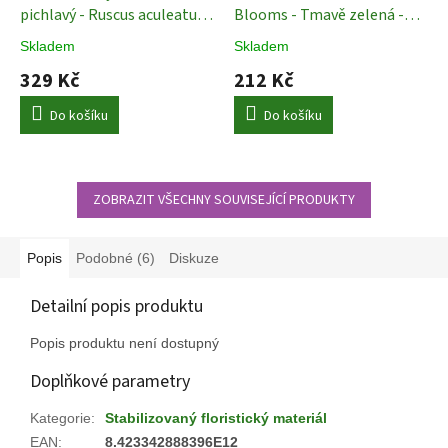
pichlavý - Ruscus aculeatus
Blooms - Tmavě zelená -
70/80 cm - bílá
100 g
Stabilizované Rostliny
Skladem
Skladem
Stabilizované Rostliny
329 Kč
212 Kč
Do košíku
Do košíku
ZOBRAZIT VŠECHNY SOUVISEJÍCÍ PRODUKTY
Popis
Podobné (6)
Diskuze
Detailní popis produktu
Popis produktu není dostupný
Doplňkové parametry
Kategorie
:
Stabilizovaný floristický materiál
EAN
:
8.423342888396E12