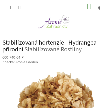
Přejít
NÁKUP
na
obsah
KOŠÍK
Stabilizovaná hortenzie - Hydrangea -
přírodní
Stabilizované Rostliny
000-740-04-P
Značka:
Aronie Garden