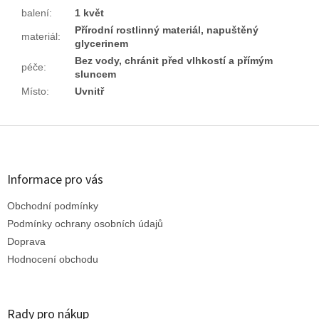
balení
:
1 květ
Přírodní rostlinný materiál, napuštěný
materiál
:
glycerinem
Bez vody, chránit před vlhkostí a přímým
péče
:
sluncem
Místo
:
Uvnitř
Z
á
p
a
Informace pro vás
t
Obchodní podmínky
í
Podmínky ochrany osobních údajů
Doprava
Hodnocení obchodu
Rady pro nákup