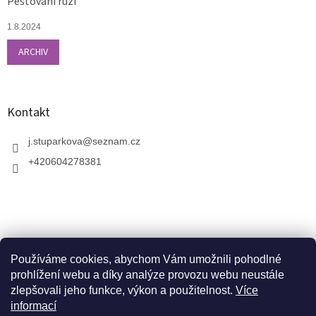
Pěstování růží
1.8.2024
ARCHIV
Kontakt
j.stuparkova
@
seznam.cz
+420604278381
Používáme cookies, abychom Vám umožnili pohodlné
prohlížení webu a díky analýze provozu webu neustále
zlepšovali jeho funkce, výkon a použitelnost.
Více
informací
V zahradnictví je možné osobně vybírat stromy a