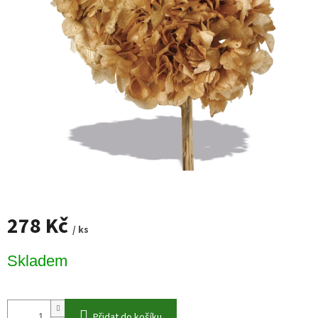
278 Kč
/ ks
Měrná
Skladem
cena:
Přidat do košíku