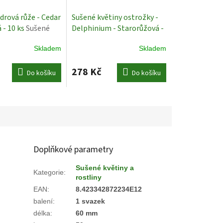
drová růže - Cedar
Sušené květiny ostrožky -
á - 10 ks
Sušené
Delphinium - Starorůžová -
70 cm
Sušené Rostliny
Skladem
Skladem
278 Kč
Do košíku
Do košíku
Doplňkové parametry
Sušené květiny a
Kategorie
:
rostliny
EAN
:
8.423342872234E12
balení
:
1 svazek
délka
:
60 mm