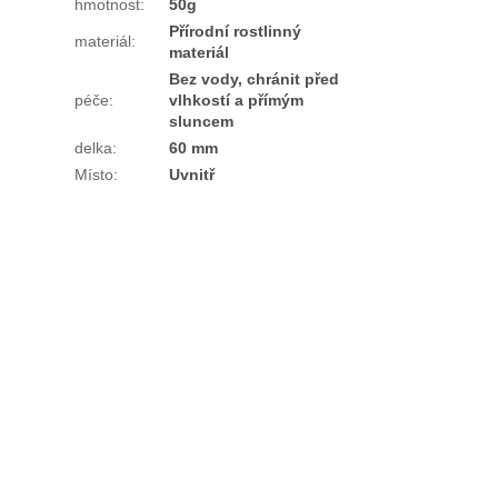
hmotnost
:
50g
Přírodní rostlinný
materiál
:
materiál
Bez vody, chránit před
péče
:
vlhkostí a přímým
sluncem
delka
:
60 mm
Místo
:
Uvnitř