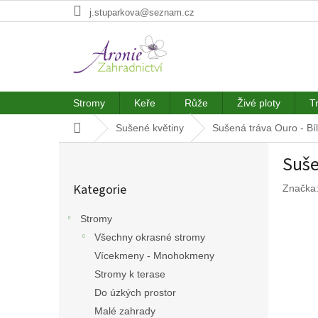
Přejít
j.stuparkova@seznam.cz
na
obsah
Stromy
Keře
Růže
Živé ploty
T
Domů
Sušené květiny
Sušená tráva Ouro - Bí
P
Suše
o
Přeskočit
s
Kategorie
Značka
kategorie
t
r
Stromy
a
Všechny okrasné stromy
n
n
Vícekmeny - Mnohokmeny
í
Stromy k terase
p
Do úzkých prostor
a
Malé zahrady