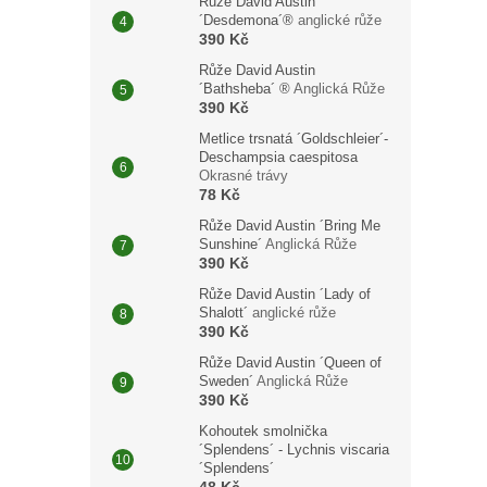
Růže David Austin
´Desdemona´®
anglické růže
390 Kč
Růže David Austin
´Bathsheba´ ®
Anglická Růže
390 Kč
Metlice trsnatá ´Goldschleier´-
Deschampsia caespitosa
Okrasné trávy
78 Kč
Růže David Austin ´Bring Me
Sunshine´
Anglická Růže
390 Kč
Růže David Austin ´Lady of
Shalott´
anglické růže
390 Kč
Růže David Austin ´Queen of
Sweden´
Anglická Růže
390 Kč
Kohoutek smolnička
´Splendens´ - Lychnis viscaria
´Splendens´