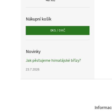
48 Kč
Nákupní košík
0
KS /
0 KČ
Novinky
Jak pěstujeme himalájské břízy?
23.7.2026
Z
á
p
a
t
Informac
í