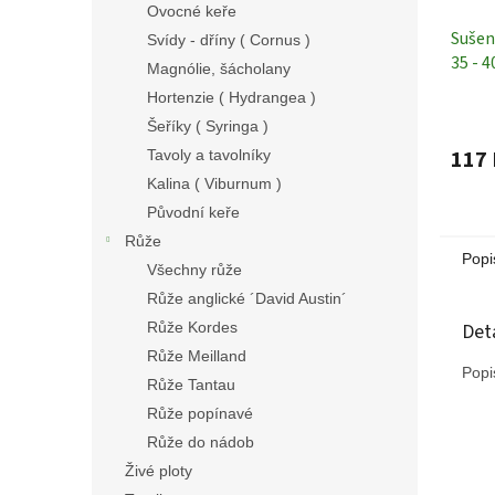
Ovocné keře
Sušen
Svídy - dříny ( Cornus )
35 - 
Magnólie, šácholany
Hortenzie ( Hydrangea )
Šeříky ( Syringa )
117 
Tavoly a tavolníky
Kalina ( Viburnum )
Původní keře
Růže
Popi
Všechny růže
Růže anglické ´David Austin´
Det
Růže Kordes
Růže Meilland
Popi
Růže Tantau
Růže popínavé
Růže do nádob
Živé ploty