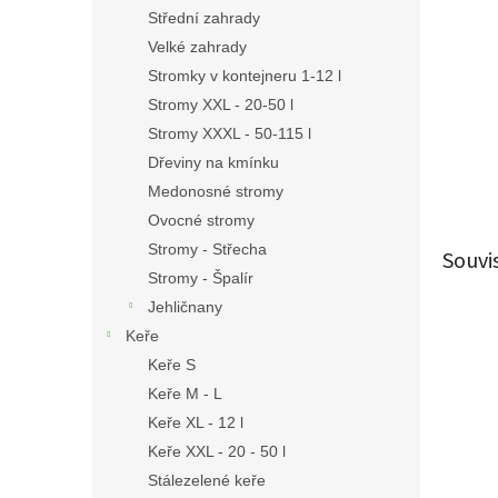
n
Střední zahrady
e
Velké zahrady
l
Stromky v kontejneru 1-12 l
Stromy XXL - 20-50 l
Stromy XXXL - 50-115 l
Dřeviny na kmínku
Medonosné stromy
Ovocné stromy
Stromy - Střecha
Souvi
Stromy - Špalír
Jehličnany
Keře
Keře S
Keře M - L
Keře XL - 12 l
Keře XXL - 20 - 50 l
Stálezelené keře