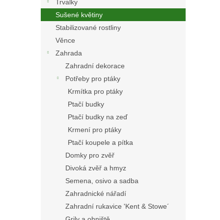
Trvalky
Sušené květiny
Stabilizované rostliny
Věnce
Zahrada
Zahradní dekorace
Potřeby pro ptáky
Krmítka pro ptáky
Ptačí budky
Ptačí budky na zeď
Krmení pro ptáky
Ptačí koupele a pítka
Domky pro zvěř
Divoká zvěř a hmyz
Semena, osivo a sadba
Zahradnické nářadí
Zahradní rukavice 'Kent & Stowe´
Grily a ohniště