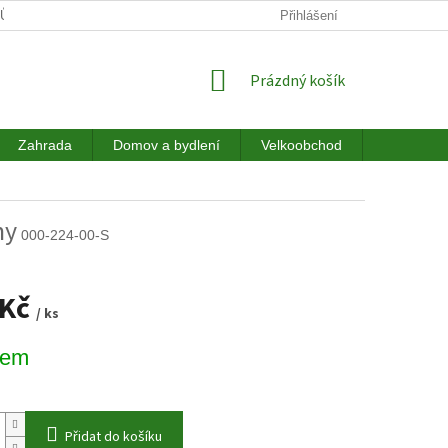
JŮ
DOPRAVA
HODNOCENÍ OBCHODU
Přihlášení
NÁKUPNÍ
Prázdný košík
KOŠÍK
Zahrada
Domov a bydlení
Velkoobchod
Akce a sl
ny
000-224-00-S
 Kč
/ ks
dem
Přidat do košíku