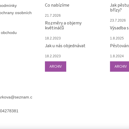
Co nabízíme
Jak pěstu
podmínky
břízy?
ochrany osobních
21.7.2026
23.7.2026
Rozměry a objemy
květináčů
Výsadba 
 obchodu
18.2.2023
1.8.2025
Jak u nás objednávat
Pěstování
18.2.2023
1.8.2024
ARCHIV
ARCHIV
arkova
@
seznam.c
04278381