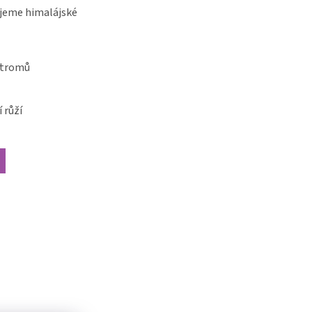
jeme himalájské
stromů
 růží