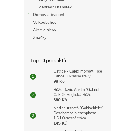
Zahradní nábytek
Domov a bydlení
Velkoobchod
Akce a slevy
Značky
Top 10 produktů
Ostřice - Carex morrowii ´Ice
Dance´
Okrasné trávy
98 Kč
Růže David Austin ´Gabriel
Oak ®´
Anglická Růže
390 Kč
Metlice trsnatá ´Goldschleier´-
Deschampsia caespitosa -
1,5 l
Okrasná tráva
145 Kč