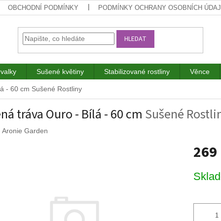
OBCHODNÍ PODMÍNKY
PODMÍNKY OCHRANY OSOBNÍCH ÚDA
HLEDAT
rvalky
Sušené květiny
Stabilizované rostliny
Věnce
lá - 60 cm
Sušené Rostliny
ná tráva Ouro - Bílá - 60 cm
Sušené Rostli
:
Aronie Garden
269
Měrná
Skla
cena: