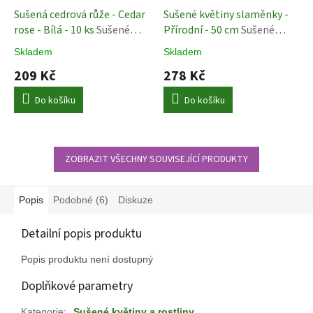
Sušená cedrová růže - Cedar
Sušené květiny slaměnky -
rose - Bílá - 10 ks
Sušené
Přírodní - 50 cm
Sušené
květiny
Rostliny
Skladem
Skladem
209 Kč
278 Kč
Do košíku
Do košíku
ZOBRAZIT VŠECHNY SOUVISEJÍCÍ PRODUKTY
Popis
Podobné (6)
Diskuze
Detailní popis produktu
Popis produktu není dostupný
Doplňkové parametry
Kategorie
:
Sušené květiny a rostliny