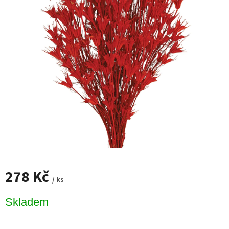
278 Kč
/ ks
Měrná
Skladem
cena: