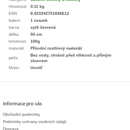
Hmotnost
:
0.11 kg
EAN
:
8.423342751836E12
balení
:
1 svazek
barva
:
sytě červená
délka
:
50 cm
hmotnost
:
100g
materiál
:
Přírodní rostlinný materiál
Bez vody, chránit před vlhkostí a přímým
péče
:
sluncem
Místo
:
Uvnitř
Z
á
p
a
Informace pro vás
t
Obchodní podmínky
í
Podmínky ochrany osobních údajů
Doprava