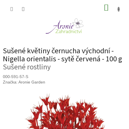
Přejít
NÁKUP
na
obsah
KOŠÍK
Sušené květiny černucha východní -
Nigella orientalis - sytě červená - 100 g
Sušené rostliny
000-591-57-S
Značka:
Aronie Garden