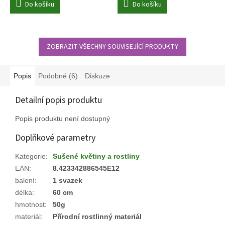
Do košíku
Do košíku
ZOBRAZIT VŠECHNY SOUVISEJÍCÍ PRODUKTY
Popis
Podobné (6)
Diskuze
Detailní popis produktu
Popis produktu není dostupný
Doplňkové parametry
Kategorie
:
Sušené květiny a rostliny
EAN
:
8.423342886545E12
balení
:
1 svazek
délka
:
60 cm
hmotnost
:
50g
materiál
:
Přírodní rostlinný materiál