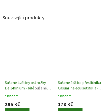
Související produkty
Sušené květiny ostrožky -
Sušené šištice přesličníku -
Delphinium - bílé
Sušené
Casuarina equisetifolia -
Rostliny
bělená
Plody
Skladem
Skladem
295 Kč
178 Kč