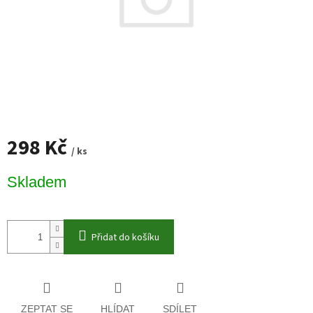
298 Kč
/ ks
Měrná
Skladem
cena:
Přidat do košíku
ZEPTAT SE
HLÍDAT
SDÍLET