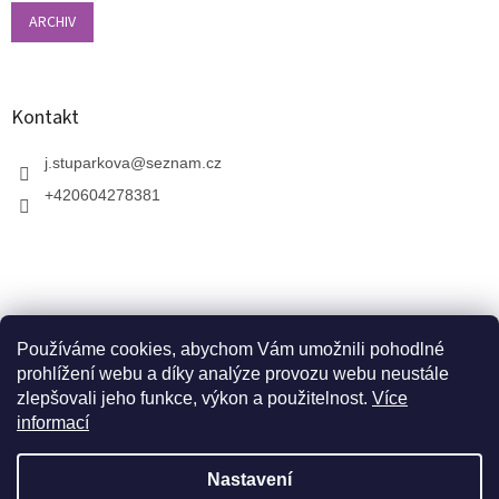
ARCHIV
Kontakt
j.stuparkova
@
seznam.cz
+420604278381
Používáme cookies, abychom Vám umožnili pohodlné
prohlížení webu a díky analýze provozu webu neustále
zlepšovali jeho funkce, výkon a použitelnost.
Více
informací
V zahradnictví je možné osobně vybírat stromy a
vzrostlé keře. Dopravu k vám domů zajistíme naší
Vytvořil Shoptet
dopravou. Otevřeno máme ve středu, v pátek a v neděli
Nastavení
od 10:00 - 17:00. V srpnu je nutné volat předem a