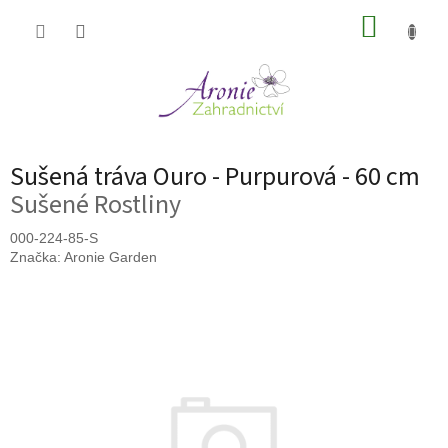
Přejít
NÁKUP
na
obsah
KOŠÍK
Sušená tráva Ouro - Purpurová - 60 cm
Sušené Rostliny
000-224-85-S
Značka:
Aronie Garden