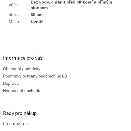
Bez vody, chránit před vlhkostí a přímým
péče
:
sluncem
delka
:
60 cm
Místo
:
Uvnitř
Z
á
p
a
Informace pro vás
t
Obchodní podmínky
í
Podmínky ochrany osobních údajů
Doprava
Hodnocení obchodu
Rady pro nákup
Co nabízíme