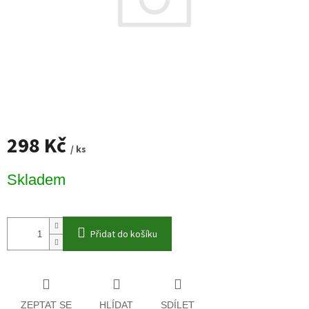
298 Kč
/ ks
Měrná
Skladem
cena:
Přidat do košíku
ZEPTAT SE
HLÍDAT
SDÍLET