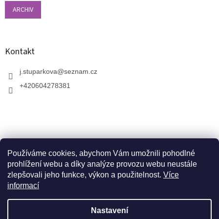
ARCHIV
Kontakt
j.stuparkova
@
seznam.cz
+420604278381
Používáme cookies, abychom Vám umožnili pohodlné
prohlížení webu a díky analýze provozu webu neustále
zlepšovali jeho funkce, výkon a použitelnost.
Více
informací
V zahradnictví je možné osobně vybírat stromy a
vzrostlé keře. Dopravu k vám domů zajistíme naší
Vytvořil Shoptet
dopravou. Otevřeno máme ve středu, v pátek a v neděli
Nastavení
od 10:00 - 17:00. V srpnu je nutné volat předem a