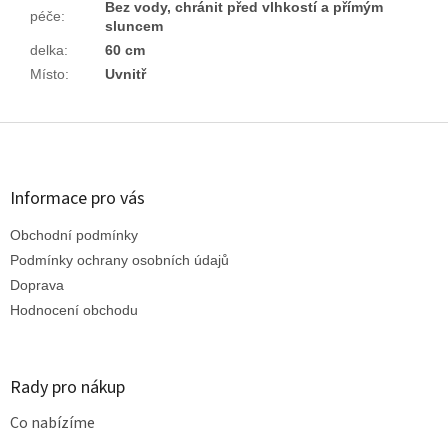
Bez vody, chránit před vlhkostí a přímým
péče
:
sluncem
delka
:
60 cm
Místo
:
Uvnitř
Z
á
p
a
Informace pro vás
t
Obchodní podmínky
í
Podmínky ochrany osobních údajů
Doprava
Hodnocení obchodu
Rady pro nákup
Co nabízíme