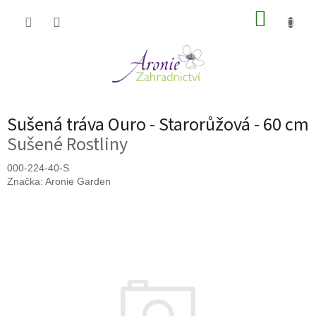
Přejít
NÁKUP
na
obsah
KOŠÍK
Sušená tráva Ouro - Starorůžová - 60 cm
Sušené Rostliny
000-224-40-S
Značka:
Aronie Garden