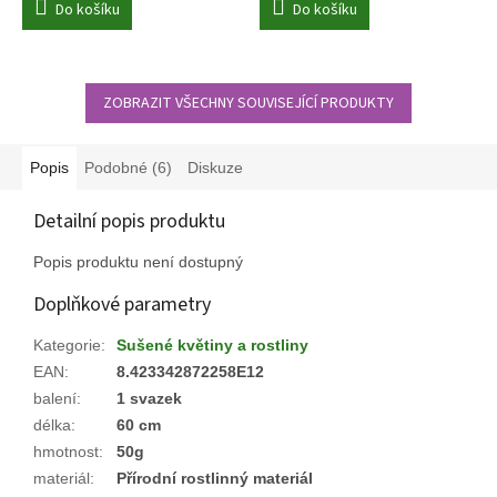
Do košíku
Do košíku
ZOBRAZIT VŠECHNY SOUVISEJÍCÍ PRODUKTY
Popis
Podobné (6)
Diskuze
Detailní popis produktu
Popis produktu není dostupný
Doplňkové parametry
Kategorie
:
Sušené květiny a rostliny
EAN
:
8.423342872258E12
balení
:
1 svazek
délka
:
60 cm
hmotnost
:
50g
materiál
:
Přírodní rostlinný materiál