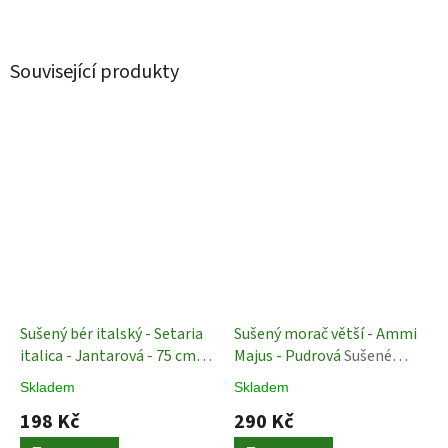
Související produkty
Sušený bér italský - Setaria
Sušený morač větší - Ammi
italica - Jantarová - 75 cm
Majus - Pudrová
Sušené
Sušené Rostliny
Rostliny
Skladem
Skladem
198 Kč
290 Kč