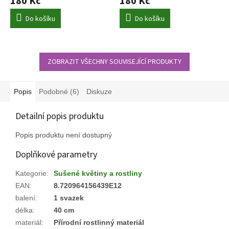
180 Kč
180 Kč
Do košíku
Do košíku
ZOBRAZIT VŠECHNY SOUVISEJÍCÍ PRODUKTY
Popis
Podobné (6)
Diskuze
Detailní popis produktu
Popis produktu není dostupný
Doplňkové parametry
Kategorie
:
Sušené květiny a rostliny
EAN
:
8.720964156439E12
balení
:
1 svazek
délka
:
40 cm
materiál
:
Přírodní rostlinný materiál