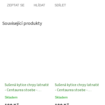
ZEPTAT SE
HLÍDAT
SDÍLET
Související produkty
Sušená kytice chrpy latnaté
Sušená kytice chrpy latnaté
- Centaurea stoebe -
- Centaurea stoebe -
Lososová
Sušené rostliny
Krémová
Sušené rostliny
Skladem
Skladem