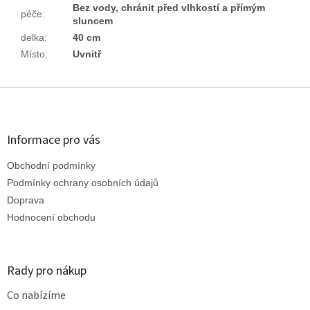
Bez vody, chránit před vlhkostí a přímým
péče
:
sluncem
delka
:
40 cm
Místo
:
Uvnitř
Z
á
p
a
Informace pro vás
t
Obchodní podmínky
í
Podmínky ochrany osobních údajů
Doprava
Hodnocení obchodu
Rady pro nákup
Co nabízíme