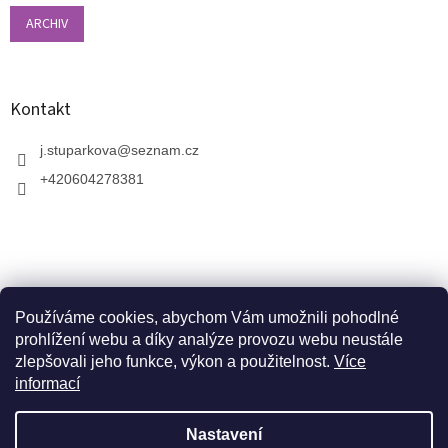
ARCHIV
Kontakt
j.stuparkova
@
seznam.cz
+420604278381
Používáme cookies, abychom Vám umožnili pohodlné
prohlížení webu a díky analýze provozu webu neustále
zlepšovali jeho funkce, výkon a použitelnost.
Více
informací
V zahradnictví je možné osobně vybírat stromy a
vzrostlé keře. Dopravu k vám domů zajistíme naší
Vytvořil Shoptet
dopravou. Otevřeno máme ve středu, v pátek a v neděli
Nastavení