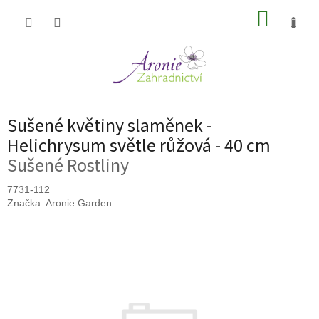
Přejít
NÁKUP
na
obsah
KOŠÍK
Sušené květiny slaměnek -
Helichrysum světle růžová - 40 cm
Sušené Rostliny
7731-112
Značka:
Aronie Garden