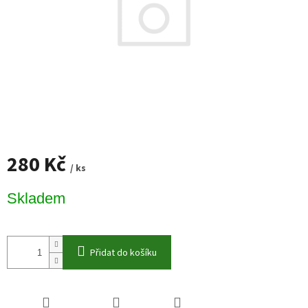
280 Kč
/ ks
Měrná
Skladem
cena:
Přidat do košíku