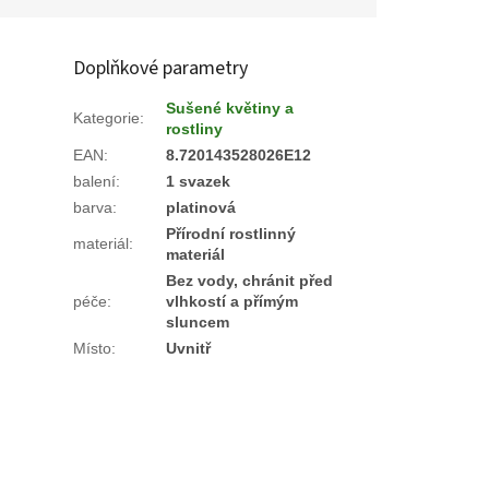
Doplňkové parametry
Sušené květiny a
Kategorie
:
rostliny
EAN
:
8.720143528026E12
balení
:
1 svazek
barva
:
platinová
Přírodní rostlinný
materiál
:
materiál
Bez vody, chránit před
péče
:
vlhkostí a přímým
sluncem
Místo
:
Uvnitř