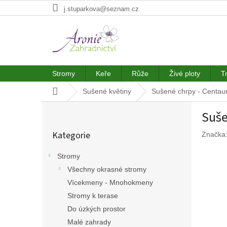
Přejít
j.stuparkova@seznam.cz
na
obsah
Stromy
Keře
Růže
Živé ploty
T
Domů
Sušené květiny
Sušené chrpy - Centau
P
Suše
o
Přeskočit
s
Kategorie
Značka
kategorie
t
r
Stromy
a
Všechny okrasné stromy
n
n
Vícekmeny - Mnohokmeny
í
Stromy k terase
p
Do úzkých prostor
a
Malé zahrady