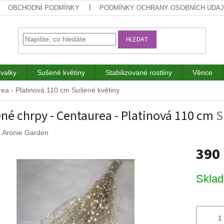
OBCHODNÍ PODMÍNKY
PODMÍNKY OCHRANY OSOBNÍCH ÚDA
HLEDAT
rvalky
Sušené květiny
Stabilizované rostliny
Věnce
rea - Platinová 110 cm
Sušené květiny
né chrpy - Centaurea - Platinová 110 cm
S
:
Aronie Garden
390
Měrná
Skla
cena: