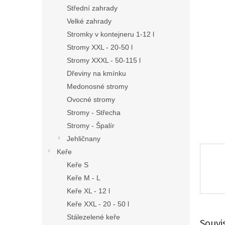
n
Střední zahrady
e
Velké zahrady
l
Stromky v kontejneru 1-12 l
Stromy XXL - 20-50 l
Stromy XXXL - 50-115 l
Dřeviny na kmínku
Medonosné stromy
Ovocné stromy
Stromy - Střecha
Stromy - Špalír
Jehličnany
Keře
Keře S
Keře M - L
Keře XL - 12 l
Keře XXL - 20 - 50 l
Stálezelené keře
Souvi