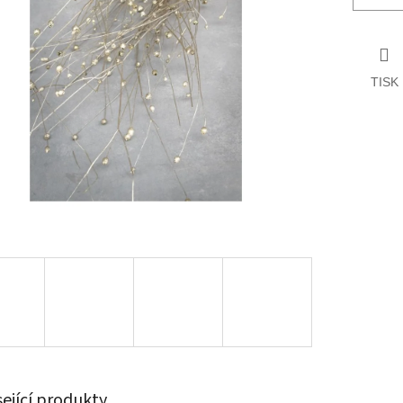
TISK
sející produkty