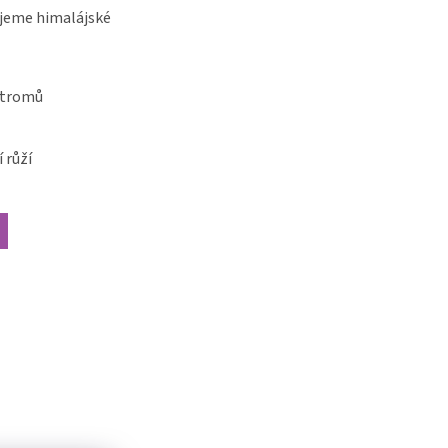
jeme himalájské
stromů
 růží