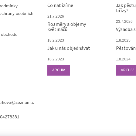
Co nabízíme
Jak pěstu
podmínky
břízy?
ochrany osobních
21.7.2026
23.7.2026
Rozměry a objemy
květináčů
Výsadba 
 obchodu
18.2.2023
1.8.2025
Jak u nás objednávat
Pěstování
18.2.2023
1.8.2024
ARCHIV
ARCHIV
arkova
@
seznam.c
04278381