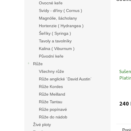
Ovocné keře
Svídy - dříny ( Cornus )
Magnólie, šácholany
Hortenzie ( Hydrangea )
Šeříky ( Syringa )
Tavoly a tavolníky
Kalina ( Viburnum )
Původní keře
Růže
Sušen
Všechny růže
Plati
Růže anglické ´David Austin´
Růže Kordes
Růže Meilland
Růže Tantau
240 
Růže popínavé
Růže do nádob
Živé ploty
Popi