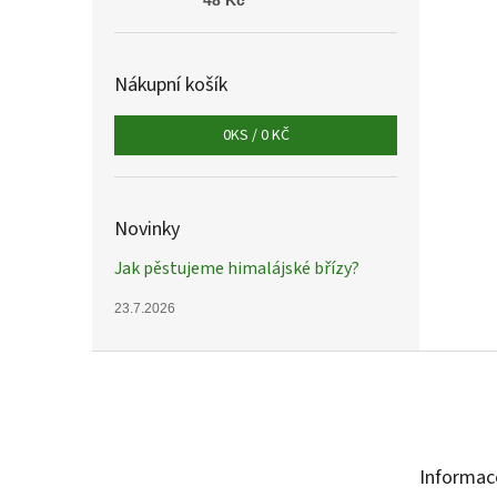
48 Kč
Nákupní košík
0
KS /
0 KČ
Novinky
Jak pěstujeme himalájské břízy?
23.7.2026
Z
á
p
a
t
Informac
í