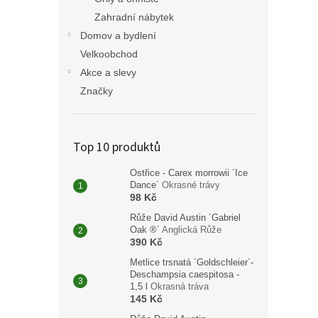
Zahradní nábytek
Domov a bydlení
Velkoobchod
Akce a slevy
Značky
Top 10 produktů
Ostřice - Carex morrowii ´Ice
Dance´
Okrasné trávy
98 Kč
Růže David Austin ´Gabriel
Oak ®´
Anglická Růže
390 Kč
Metlice trsnatá ´Goldschleier´-
Deschampsia caespitosa -
1,5 l
Okrasná tráva
145 Kč