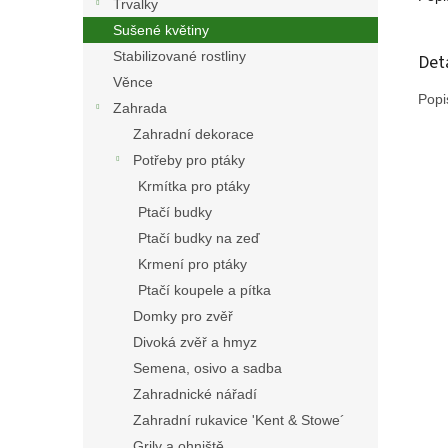
Trvalky
Sušené květiny
Stabilizované rostliny
Det
Věnce
Popi
Zahrada
Zahradní dekorace
Potřeby pro ptáky
Krmítka pro ptáky
Ptačí budky
Ptačí budky na zeď
Krmení pro ptáky
Ptačí koupele a pítka
Domky pro zvěř
Divoká zvěř a hmyz
Semena, osivo a sadba
Zahradnické nářadí
Zahradní rukavice 'Kent & Stowe´
Grily a ohniště