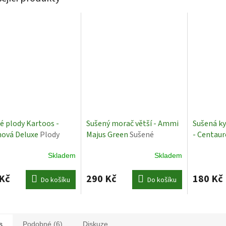
é plody Kartoos -
Sušený morač větší - Ammi
Sušená ky
nová Deluxe
Plody
Majus Green
Sušené
- Centaur
Rostliny
Krémová
Skladem
Skladem
Kč
290 Kč
180 Kč
Do košíku
Do košíku
s
Podobné (6)
Diskuze