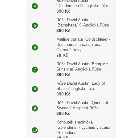
Růže David Austin
´Desdemona´®
anglické růže
390 Kč
Růže David Austin
´Bathsheba´ ®
Anglická Růže
390 Kč
Metlice trsnatá ´Goldschleier´-
Deschampsia caespitosa
Okrasné trávy
78 Kč
Růže David Austin ´Bring Me
Sunshine´
Anglická Růže
390 Kč
Růže David Austin ´Lady of
Shalott´
anglické růže
390 Kč
Růže David Austin ´Queen of
Sweden´
Anglická Růže
390 Kč
Kohoutek smolnička
´Splendens´ - Lychnis viscaria
´Splendens´