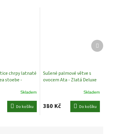
Další
produkt
tice chrpy latnaté
Sušené palmové větve s
ea stoebe -
ovocem Ata - Zlatá Deluxe
Sušené rostliny
Plody
Skladem
Skladem
380 Kč
Do košíku
Do košíku