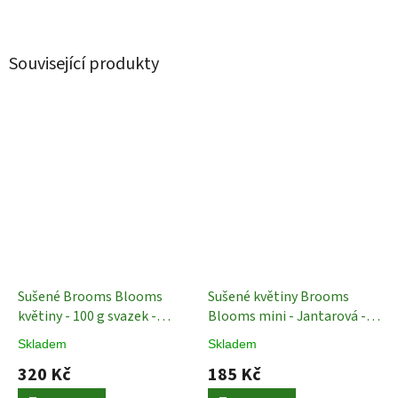
Související produkty
Sušené Brooms Blooms
Sušené květiny Brooms
květiny - 100 g svazek -
Blooms mini - Jantarová -
Šedomodrá - 50 cm
Sušené
100 g
Sušené Rostliny
Skladem
Skladem
Rostliny
320 Kč
185 Kč