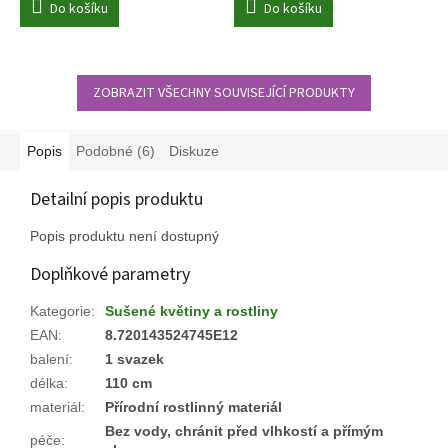
Do košíku
Do košíku
ZOBRAZIT VŠECHNY SOUVISEJÍCÍ PRODUKTY
Popis
Podobné (6)
Diskuze
Detailní popis produktu
Popis produktu není dostupný
Doplňkové parametry
Kategorie
:
Sušené květiny a rostliny
EAN
:
8.720143524745E12
balení
:
1 svazek
délka
:
110 cm
materiál
:
Přírodní rostlinný materiál
Bez vody, chránit před vlhkostí a přímým
péče
: