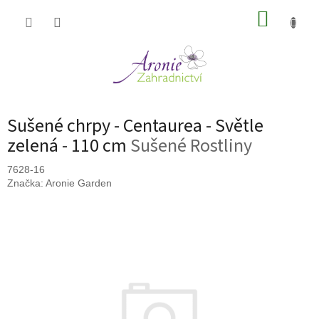
Přejít
NÁKUP
na
obsah
KOŠÍK
Sušené chrpy - Centaurea - Světle
zelená - 110 cm
Sušené Rostliny
7628-16
Značka:
Aronie Garden