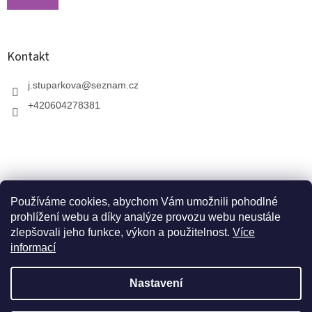
Kontakt
j.stuparkova
@
seznam.cz
+420604278381
Používáme cookies, abychom Vám umožnili pohodlné
prohlížení webu a díky analýze provozu webu neustále
zlepšovali jeho funkce, výkon a použitelnost.
Více
informací
V zahradnictví je možné osobně vybírat stromy a
vzrostlé keře. Dopravu k vám domů zajistíme naší
Vytvořil Shoptet
dopravou. Otevřeno máme ve středu, v pátek a v neděli
Nastavení
od 10:00 - 17:00. V srpnu je nutné volat předem a
domluvit schůzku. Jsme v prázdninovém režimu. Trvalky,