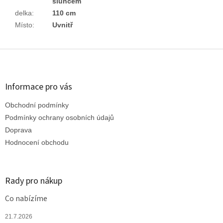
sluncem
delka
:
110 cm
Místo
:
Uvnitř
Z
á
p
a
Informace pro vás
t
Obchodní podmínky
í
Podmínky ochrany osobních údajů
Doprava
Hodnocení obchodu
Rady pro nákup
Co nabízíme
21.7.2026