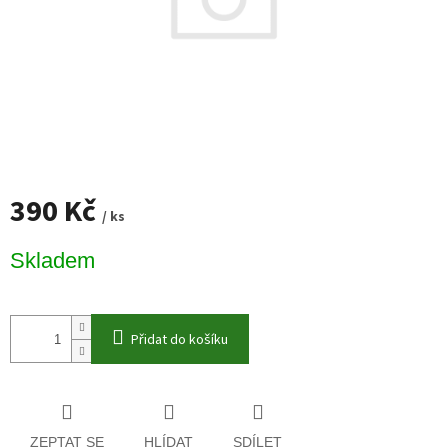
390 Kč
/ ks
Měrná
Skladem
cena:
Přidat do košíku
ZEPTAT SE
HLÍDAT
SDÍLET