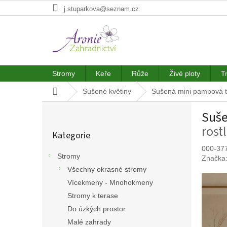
Přejít
j.stuparkova@seznam.cz
na
obsah
Stromy
Keře
Růže
Živé ploty
T
Domů
Sušené květiny
Sušená mini pampová tr
P
Suše
o
Přeskočit
s
rost
Kategorie
kategorie
t
r
000-37
Stromy
Značka
a
Všechny okrasné stromy
n
n
Vícekmeny - Mnohokmeny
í
Stromy k terase
p
Do úzkých prostor
a
Malé zahrady