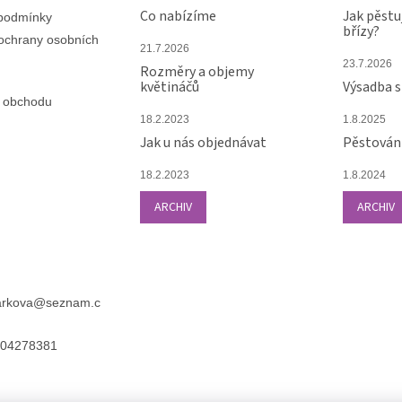
Co nabízíme
Jak pěstu
podmínky
břízy?
ochrany osobních
21.7.2026
23.7.2026
Rozměry a objemy
květináčů
Výsadba 
 obchodu
18.2.2023
1.8.2025
Jak u nás objednávat
Pěstování
18.2.2023
1.8.2024
ARCHIV
ARCHIV
arkova
@
seznam.c
04278381