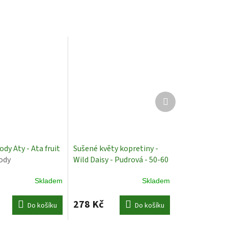
Další
produkt
dy Aty - Ata fruit
Sušené květy kopretiny -
ody
Wild Daisy - Pudrová - 50-60
cm
Sušené Rostliny
Skladem
Skladem
278 Kč
Do košíku
Do košíku