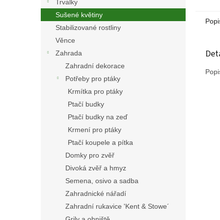
Trvalky
Sušené květiny
Popi
Stabilizované rostliny
Věnce
Det
Zahrada
Zahradní dekorace
Popi
Potřeby pro ptáky
Krmítka pro ptáky
Ptačí budky
Ptačí budky na zeď
Krmení pro ptáky
Ptačí koupele a pítka
Domky pro zvěř
Divoká zvěř a hmyz
Semena, osivo a sadba
Zahradnické nářadí
Zahradní rukavice 'Kent & Stowe´
Grily a ohniště