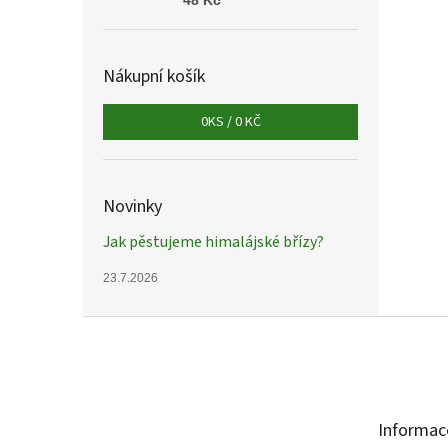
48 Kč
Nákupní košík
0
KS /
0 KČ
Novinky
Jak pěstujeme himalájské břízy?
23.7.2026
Z
á
p
a
t
Informac
í