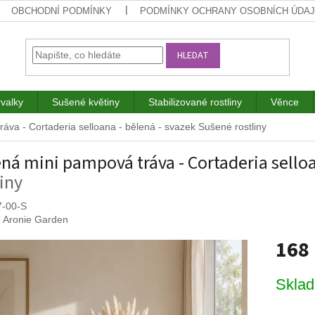
OBCHODNÍ PODMÍNKY
PODMÍNKY OCHRANY OSOBNÍCH ÚDA
HLEDAT
rvalky
Sušené květiny
Stabilizované rostliny
Věnce
áva - Cortaderia selloana - bělená - svazek
Sušené rostliny
ná mini pampová tráva - Cortaderia selloa
liny
7-00-S
:
Aronie Garden
168
Měrná
Skla
cena: