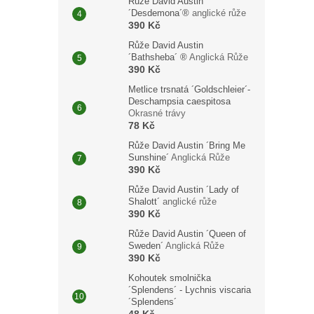
Růže David Austin
´Desdemona´®
anglické růže
390 Kč
Růže David Austin
´Bathsheba´ ®
Anglická Růže
390 Kč
Metlice trsnatá ´Goldschleier´-
Deschampsia caespitosa
Okrasné trávy
78 Kč
Růže David Austin ´Bring Me
Sunshine´
Anglická Růže
390 Kč
Růže David Austin ´Lady of
Shalott´
anglické růže
390 Kč
Růže David Austin ´Queen of
Sweden´
Anglická Růže
390 Kč
Kohoutek smolnička
´Splendens´ - Lychnis viscaria
´Splendens´