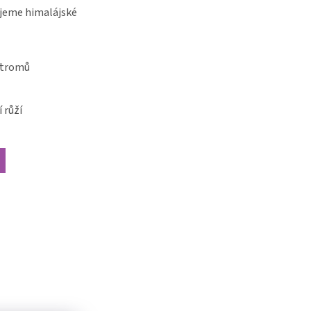
jeme himalájské
stromů
 růží