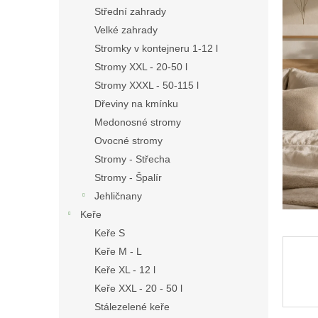
n
Střední zahrady
e
Velké zahrady
l
Stromky v kontejneru 1-12 l
Stromy XXL - 20-50 l
Stromy XXXL - 50-115 l
Dřeviny na kmínku
Medonosné stromy
Ovocné stromy
Stromy - Střecha
Stromy - Špalír
Jehličnany
Keře
Keře S
Keře M - L
Keře XL - 12 l
Keře XXL - 20 - 50 l
Stálezelené keře