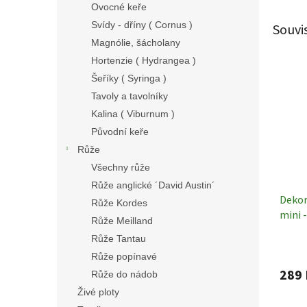
Ovocné keře
Svídy - dříny ( Cornus )
Souvi
Magnólie, šácholany
Hortenzie ( Hydrangea )
Šeříky ( Syringa )
Tavoly a tavolníky
Kalina ( Viburnum )
Původní keře
Růže
Všechny růže
Růže anglické ´David Austin´
Dekor
Růže Kordes
mini -
Růže Meilland
Sušen
Růže Tantau
Růže popínavé
289 
Růže do nádob
Živé ploty