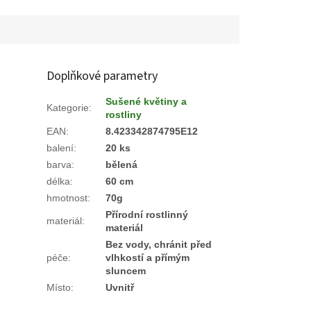
Doplňkové parametry
Sušené květiny a
Kategorie
:
rostliny
EAN
:
8.423342874795E12
balení
:
20 ks
barva
:
bělená
délka
:
60 cm
hmotnost
:
70g
Přírodní rostlinný
materiál
:
materiál
Bez vody, chránit před
péče
:
vlhkostí a přímým
sluncem
Místo
:
Uvnitř