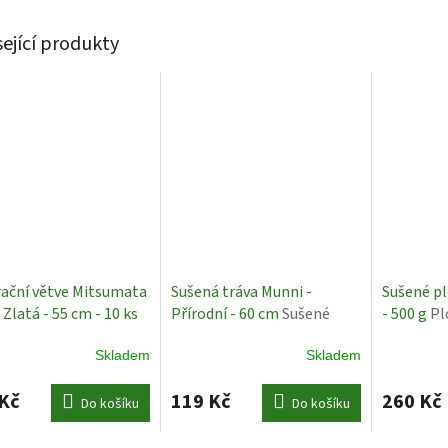
sející produkty
ační větve Mitsumata
Sušená tráva Munni -
Sušené plo
 Zlatá - 55 cm - 10 ks
Přírodní - 60 cm
Sušené
- 500 g
Pl
é Rostliny
trávy
Skladem
Skladem
Kč
119 Kč
260 Kč
Do košíku
Do košíku