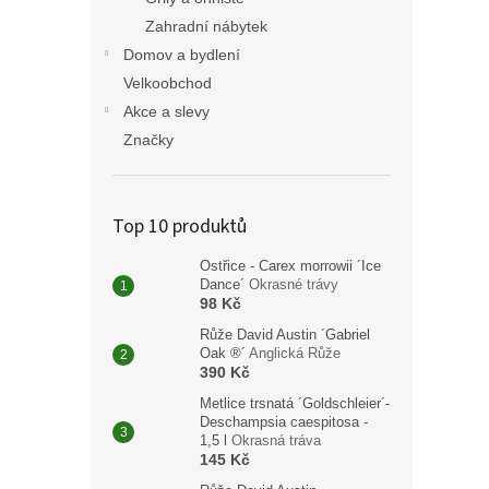
Zahradní nábytek
Domov a bydlení
Velkoobchod
Akce a slevy
Značky
Top 10 produktů
Ostřice - Carex morrowii ´Ice
Dance´
Okrasné trávy
98 Kč
Růže David Austin ´Gabriel
Oak ®´
Anglická Růže
390 Kč
Metlice trsnatá ´Goldschleier´-
Deschampsia caespitosa -
1,5 l
Okrasná tráva
145 Kč