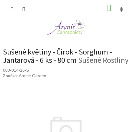
Přejít
NÁKUP
na
obsah
KOŠÍK
Sušené květiny - Čirok - Sorghum -
Jantarová - 6 ks - 80 cm
Sušené Rostliny
000-014-16-S
Značka:
Aronie Garden