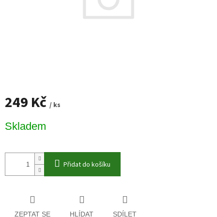
249 Kč
/ ks
Měrná
Skladem
cena:
Přidat do košíku
ZEPTAT SE
HLÍDAT
SDÍLET