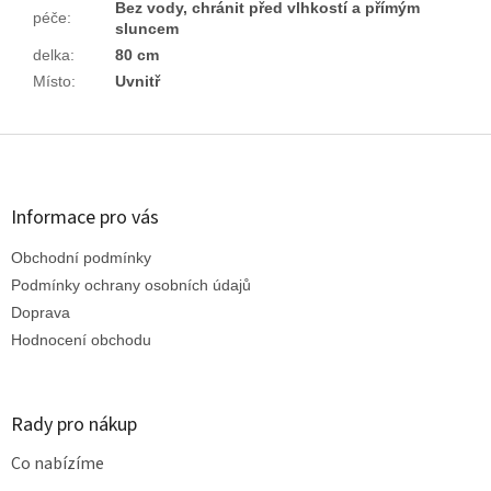
Bez vody, chránit před vlhkostí a přímým
péče
:
sluncem
delka
:
80 cm
Místo
:
Uvnitř
Z
á
p
a
Informace pro vás
t
Obchodní podmínky
í
Podmínky ochrany osobních údajů
Doprava
Hodnocení obchodu
Rady pro nákup
Co nabízíme