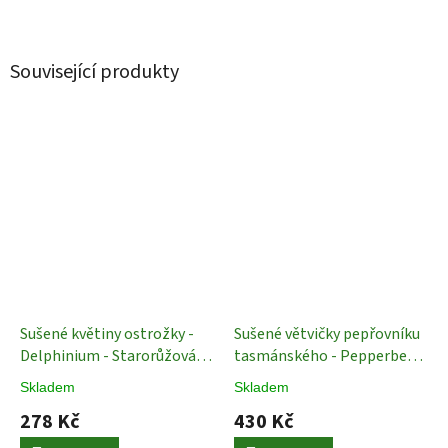
Související produkty
Sušené květiny ostrožky -
Sušené větvičky pepřovníku
Delphinium - Starorůžová -
tasmánského - Pepperberry
70 cm
Sušené Rostliny
- Modrá
Sušené plody
Skladem
Skladem
278 Kč
430 Kč