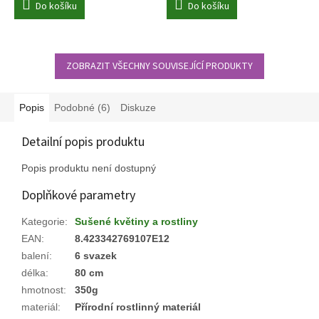
Do košíku
Do košíku
ZOBRAZIT VŠECHNY SOUVISEJÍCÍ PRODUKTY
Popis
Podobné (6)
Diskuze
Detailní popis produktu
Popis produktu není dostupný
Doplňkové parametry
Kategorie
:
Sušené květiny a rostliny
EAN
:
8.423342769107E12
balení
:
6 svazek
délka
:
80 cm
hmotnost
:
350g
materiál
:
Přírodní rostlinný materiál