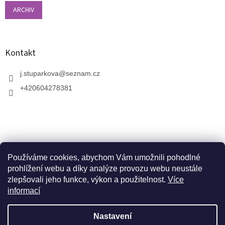
ARCHIV
Kontakt
j.stuparkova
@
seznam.cz
+420604278381
Používáme cookies, abychom Vám umožnili pohodlné
prohlížení webu a díky analýze provozu webu neustále
zlepšovali jeho funkce, výkon a použitelnost.
Více
informací
V zahradnictví je možné osobně vybírat stromy a
vzrostlé keře. Dopravu k vám domů zajistíme naší
Vytvořil Shoptet
dopravou. Otevřeno máme ve středu, v pátek a v neděli
Nastavení
od 10:00 - 17:00. V srpnu je nutné volat předem a