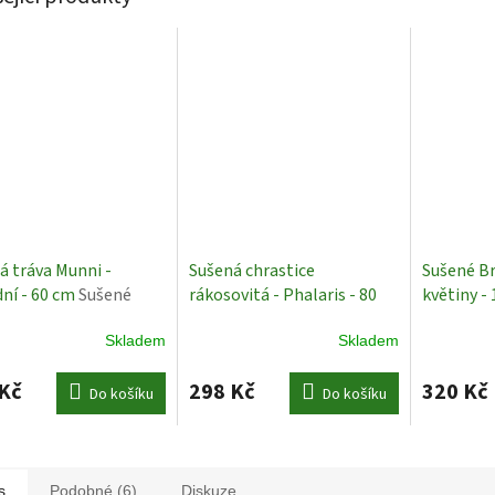
á tráva Munni -
Sušená chrastice
Sušené B
dní - 60 cm
Sušené
rákosovitá - Phalaris - 80
květiny - 
cm - bílá
Sušené rostliny
Šedomodr
Skladem
Skladem
Rostliny
Kč
298 Kč
320 Kč
Do košíku
Do košíku
s
Podobné (6)
Diskuze