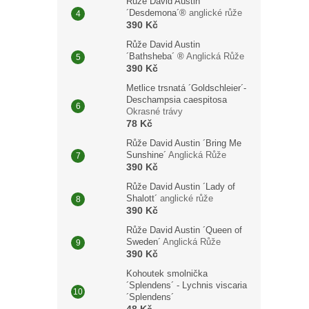
Růže David Austin
´Desdemona´®
anglické růže
390 Kč
Růže David Austin
´Bathsheba´ ®
Anglická Růže
390 Kč
Metlice trsnatá ´Goldschleier´-
Deschampsia caespitosa
Okrasné trávy
78 Kč
Růže David Austin ´Bring Me
Sunshine´
Anglická Růže
390 Kč
Růže David Austin ´Lady of
Shalott´
anglické růže
390 Kč
Růže David Austin ´Queen of
Sweden´
Anglická Růže
390 Kč
Kohoutek smolnička
´Splendens´ - Lychnis viscaria
´Splendens´