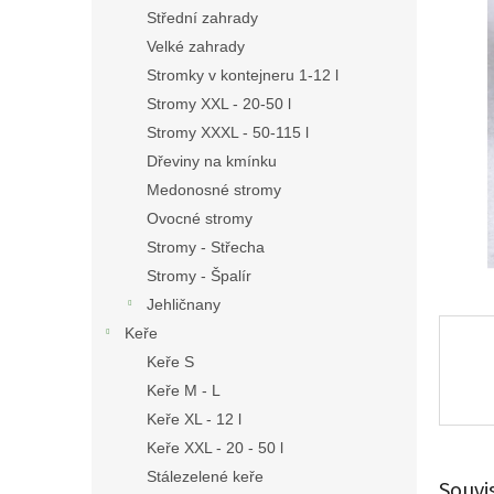
n
Střední zahrady
e
Velké zahrady
l
Stromky v kontejneru 1-12 l
Stromy XXL - 20-50 l
Stromy XXXL - 50-115 l
Dřeviny na kmínku
Medonosné stromy
Ovocné stromy
Stromy - Střecha
Stromy - Špalír
Jehličnany
Keře
Keře S
Keře M - L
Keře XL - 12 l
Keře XXL - 20 - 50 l
Stálezelené keře
Souvi