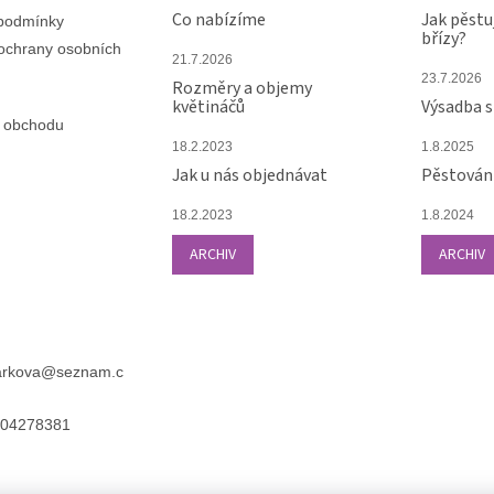
Co nabízíme
Jak pěstu
podmínky
břízy?
ochrany osobních
21.7.2026
23.7.2026
Rozměry a objemy
květináčů
Výsadba 
 obchodu
18.2.2023
1.8.2025
Jak u nás objednávat
Pěstování
18.2.2023
1.8.2024
ARCHIV
ARCHIV
arkova
@
seznam.c
04278381