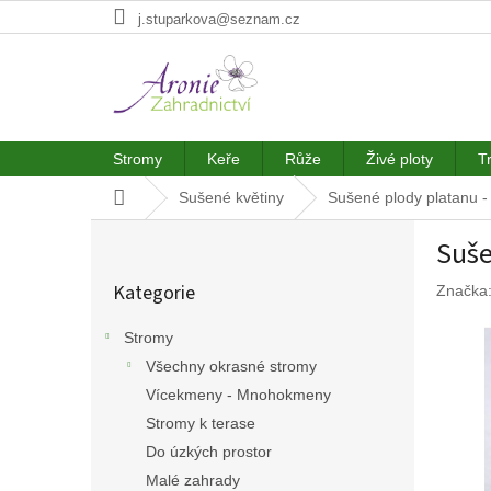
Přejít
j.stuparkova@seznam.cz
na
obsah
Stromy
Keře
Růže
Živé ploty
T
Domů
Sušené květiny
Sušené plody platanu 
P
Suše
o
Přeskočit
s
Kategorie
Značka
kategorie
t
r
Stromy
a
Všechny okrasné stromy
n
n
Vícekmeny - Mnohokmeny
í
Stromy k terase
p
Do úzkých prostor
a
Malé zahrady