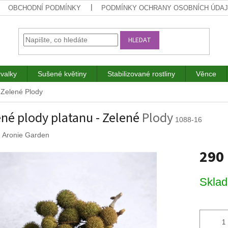
OBCHODNÍ PODMÍNKY
PODMÍNKY OCHRANY OSOBNÍCH ÚDA
HLEDAT
rvalky
Sušené květiny
Stabilizované rostliny
Věnce
- Zelené
Plody
né plody platanu - Zelené
Plody
1088-16
:
Aronie Garden
290
Měrná
Skla
cena: