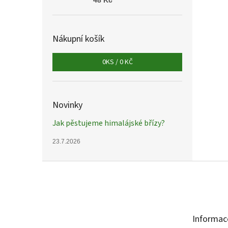
48 Kč
Nákupní košík
0
KS /
0 KČ
Novinky
Jak pěstujeme himalájské břízy?
23.7.2026
Z
á
p
a
t
Informac
í