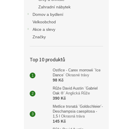
Zahradní nábytek
Domov a bydlení
Velkoobchod
Akce a slevy
Značky
Top 10 produktů
Ostřice - Carex morrowii ´Ice
Dance´
Okrasné trávy
98 Kč
Růže David Austin ´Gabriel
Oak ®´
Anglická Růže
390 Kč
Metlice trsnatá ´Goldschleier´-
Deschampsia caespitosa -
1,5 l
Okrasná tráva
145 Kč