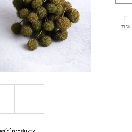
TISK
sející produkty