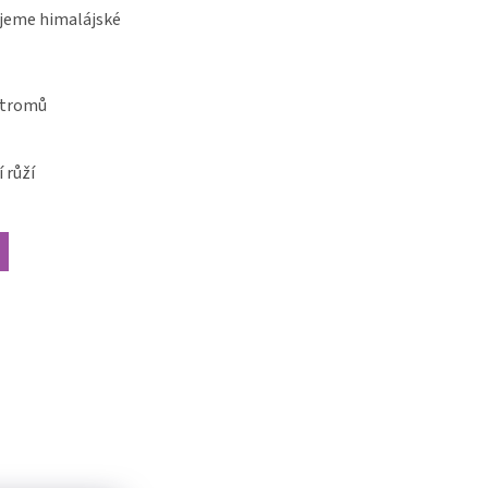
jeme himalájské
stromů
 růží