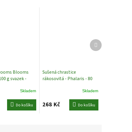
Další
produkt
rooms Blooms
Sušená chrastice
100 g svazek -
rákosovitá - Phalaris - 80
á - 50 cm
Sušené
cm - bordó
Sušené rostliny
Skladem
Skladem
268 Kč
Do košíku
Do košíku