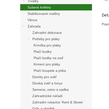
Trvalky
Sušené květiny
Stabilizované rostliny
Det
Věnce
Popi
Zahrada
Zahradní dekorace
Potřeby pro ptáky
Krmítka pro ptáky
Ptačí budky
Ptačí budky na zeď
Krmení pro ptáky
Ptačí koupele a pítka
Domky pro zvěř
Divoká zvěř a hmyz
Semena, osivo a sadba
Zahradnické nářadí
Zahradní rukavice 'Kent & Stowe´
Grily a ohniště