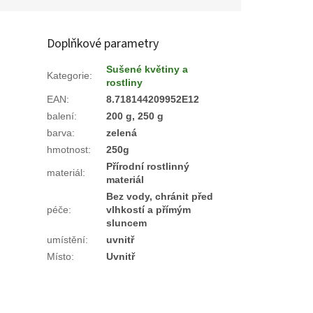
Doplňkové parametry
Sušené květiny a
Kategorie
:
rostliny
EAN
:
8.718144209952E12
balení
:
200 g, 250 g
barva
:
zelená
hmotnost
:
250g
Přírodní rostlinný
materiál
:
materiál
Bez vody, chránit před
péče
:
vlhkostí a přímým
sluncem
umístění
:
uvnitř
Místo
:
Uvnitř