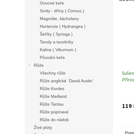
Ovocné keře
Svídy - dříny ( Cornus )
Magnólie, šácholany
Hortenzie ( Hydrangea )
Šeříky ( Syringa )
Tavoly a tavolníky
Kalina ( Viburnum )
Původní keře
Růže
Sušen
Všechny růže
Příro
Růže anglické ´David Austin´
trávy
Růže Kordes
Růže Meilland
Růže Tantau
119 
Růže popínavé
Růže do nádob
Živé ploty
Popi