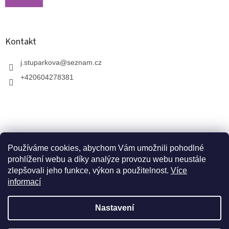
Kontakt
j.stuparkova
@
seznam.cz
+420604278381
Používáme cookies, abychom Vám umožnili pohodlné
prohlížení webu a díky analýze provozu webu neustále
zlepšovali jeho funkce, výkon a použitelnost.
Více
informací
V zahradnictví je možné osobně vybírat stromy a
vzrostlé keře. Dopravu k vám domů zajistíme naší
Vytvořil Shoptet
dopravou. Otevřeno máme ve středu, v pátek a v neděli
Nastavení
od 10:00 - 17:00. V srpnu je nutné volat předem a
domluvit schůzku. Jsme v prázdninovém režimu. Trvalky,