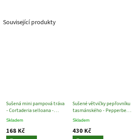
Související produkty
Sušená mini pampová tráva
Sušené větvičky pepřovníku
- Cortaderia selloana -
tasmánského - Pepperberry
bělená - svazek
Sušené
- Modrá
Sušené plody
Skladem
Skladem
rostliny
168 Kč
430 Kč