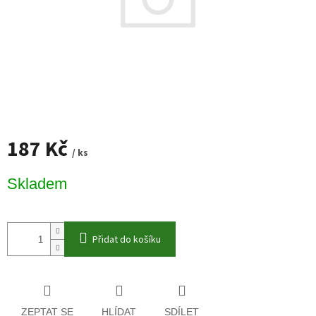
187 Kč
/ ks
Měrná
Skladem
cena:
Přidat do košíku
ZEPTAT SE
HLÍDAT
SDÍLET