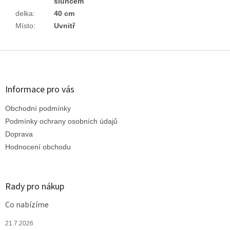
sluncem
delka
:
40 cm
Místo
:
Uvnitř
Z
á
p
a
Informace pro vás
t
Obchodní podmínky
í
Podmínky ochrany osobních údajů
Doprava
Hodnocení obchodu
Rady pro nákup
Co nabízíme
21.7.2026