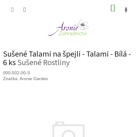
Přejít
NÁKUP
na
obsah
KOŠÍK
Sušené Talami na špejli - Talami - Bílá -
6 ks
Sušené Rostliny
000-502-00-S
Značka:
Aronie Garden