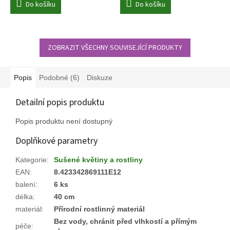
Do košíku
Do košíku
ZOBRAZIT VŠECHNY SOUVISEJÍCÍ PRODUKTY
Popis
Podobné (6)
Diskuze
Detailní popis produktu
Popis produktu není dostupný
Doplňkové parametry
Kategorie
:
Sušené květiny a rostliny
EAN
:
8.423342869111E12
balení
:
6 ks
délka
:
40 cm
materiál
:
Přírodní rostlinný materiál
Bez vody, chránit před vlhkostí a přímým
péče
: