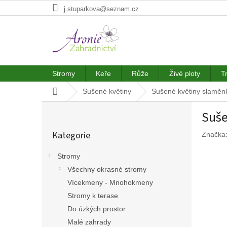
Přejít
j.stuparkova@seznam.cz
na
obsah
Stromy
Keře
Růže
Živé ploty
T
Domů
Sušené květiny
Sušené květiny slaměn
P
Suše
o
Přeskočit
s
Kategorie
Značka
kategorie
t
r
Stromy
a
Všechny okrasné stromy
n
n
Vícekmeny - Mnohokmeny
í
Stromy k terase
p
Do úzkých prostor
a
Malé zahrady