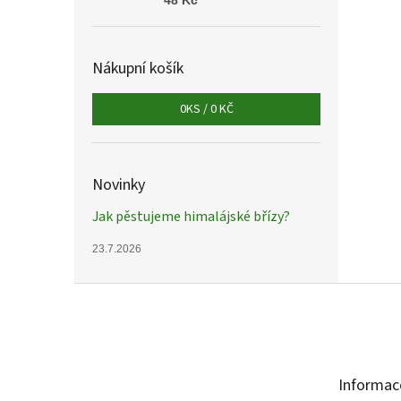
48 Kč
Nákupní košík
0
KS /
0 KČ
Novinky
Jak pěstujeme himalájské břízy?
23.7.2026
Z
á
p
a
t
Informac
í