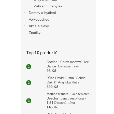
Zahradní nábytek
Domov a bydlení
Velkoobchod
Akce a slevy
Značky
Top 10 produktů
Ostřice - Carex morrowii ´Ice
Dance´
Okrasné trávy
98 Kč
Růže David Austin ´Gabriel
Oak ®´
Anglická Růže
390 Kč
Metlice trsnatá ´Goldschleier´-
Deschampsia caespitosa -
1,5 l
Okrasná tráva
145 Kč