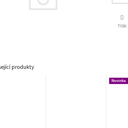
TISK
sející produkty
Novinka