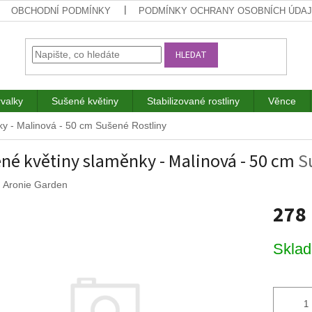
OBCHODNÍ PODMÍNKY
PODMÍNKY OCHRANY OSOBNÍCH ÚDA
HLEDAT
rvalky
Sušené květiny
Stabilizované rostliny
Věnce
ky - Malinová - 50 cm
Sušené Rostliny
né květiny slaměnky - Malinová - 50 cm
S
:
Aronie Garden
278
Měrná
Skla
cena: