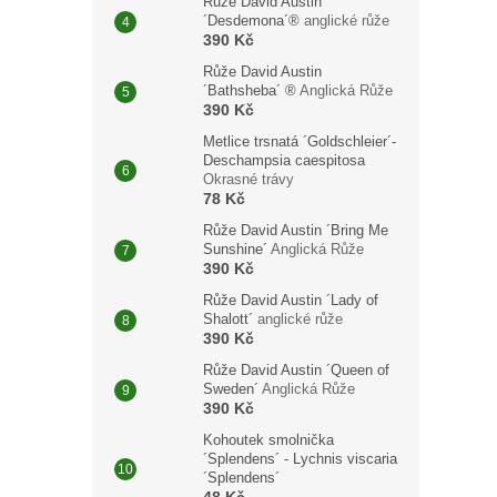
Růže David Austin
´Desdemona´®
anglické růže
390 Kč
Růže David Austin
´Bathsheba´ ®
Anglická Růže
390 Kč
Metlice trsnatá ´Goldschleier´-
Deschampsia caespitosa
Okrasné trávy
78 Kč
Růže David Austin ´Bring Me
Sunshine´
Anglická Růže
390 Kč
Růže David Austin ´Lady of
Shalott´
anglické růže
390 Kč
Růže David Austin ´Queen of
Sweden´
Anglická Růže
390 Kč
Kohoutek smolnička
´Splendens´ - Lychnis viscaria
´Splendens´