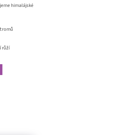
jeme himalájské
stromů
 růží