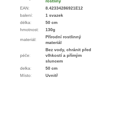
rostliny
EAN
:
8.42334286921E12
balení
:
1 svazek
délka
:
50 cm
hmotnost
:
130g
Přírodní rostlinný
materiál
:
materiál
Bez vody, chránit před
péče
:
vlhkostí a přímým
sluncem
delka
:
50 cm
Místo
:
Uvnitř