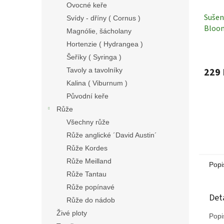
Ovocné keře
Sušen
Svídy - dříny ( Cornus )
Bloom
Magnólie, šácholany
Sušen
Hortenzie ( Hydrangea )
Šeříky ( Syringa )
229 
Tavoly a tavolníky
Kalina ( Viburnum )
Původní keře
Růže
Všechny růže
Růže anglické ´David Austin´
Růže Kordes
Růže Meilland
Popi
Růže Tantau
Růže popínavé
Det
Růže do nádob
Živé ploty
Popi