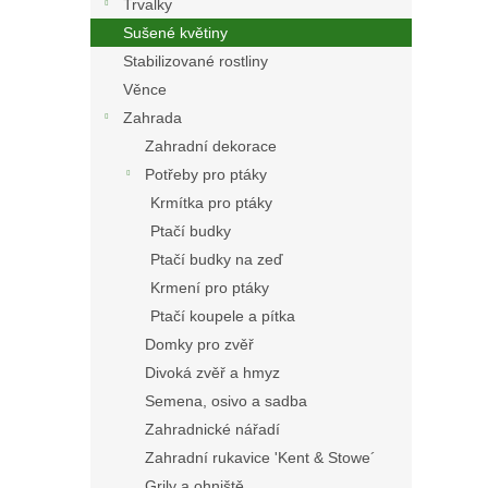
Trvalky
Sušené květiny
Stabilizované rostliny
Věnce
Zahrada
Zahradní dekorace
Potřeby pro ptáky
Krmítka pro ptáky
Ptačí budky
Ptačí budky na zeď
Krmení pro ptáky
Ptačí koupele a pítka
Domky pro zvěř
Divoká zvěř a hmyz
Semena, osivo a sadba
Zahradnické nářadí
Zahradní rukavice 'Kent & Stowe´
Grily a ohniště