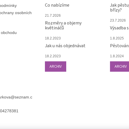
Co nabízíme
Jak pěstu
podmínky
břízy?
ochrany osobních
21.7.2026
23.7.2026
Rozměry a objemy
květináčů
Výsadba 
 obchodu
18.2.2023
1.8.2025
Jak u nás objednávat
Pěstování
18.2.2023
1.8.2024
ARCHIV
ARCHIV
arkova
@
seznam.c
04278381