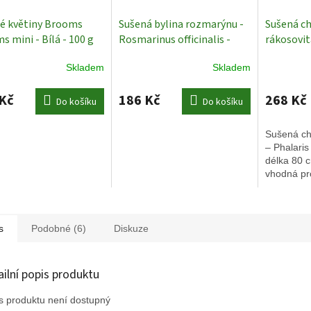
é květiny Brooms
Sušená bylina rozmarýnu -
Sušená ch
s mini - Bílá - 100 g
Rosmarinus officinalis -
rákosovitá
é Rostliny
Přírodní - 60 cm
Sušené
cm - bíl
Skladem
Skladem
rostliny
květiny
Kč
186 Kč
268 Kč
Do košíku
Do košíku
Sušená chr
– Phalaris
délka 80 
vhodná pro
vazby a př
s
Podobné (6)
Diskuze
ailní popis produktu
s produktu není dostupný