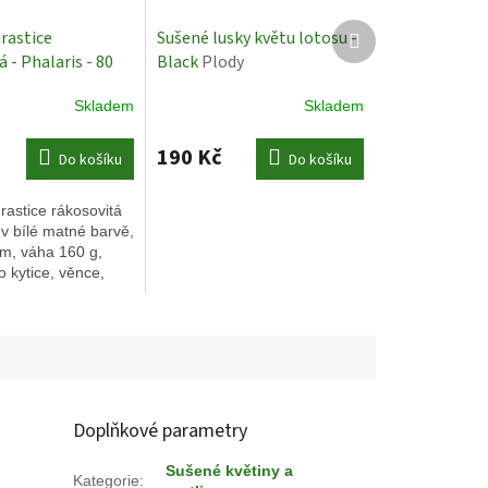
Další
rastice
Sušené lusky květu lotosu -
produkt
 - Phalaris - 80
Black
Plody
á matná
Sušené
Skladem
Skladem
190 Kč
Do košíku
Do košíku
astice rákosovitá
 v bílé matné barvě,
cm, váha 160 g,
 kytice, věnce,
írodní dekorace.
Doplňkové parametry
Sušené květiny a
Kategorie
: