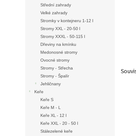
n
Střední zahrady
e
Velké zahrady
l
Stromky v kontejneru 1-12 l
Stromy XXL - 20-50 l
Stromy XXXL - 50-115 l
Dřeviny na kmínku
Medonosné stromy
Ovocné stromy
Stromy - Střecha
Souvi
Stromy - Špalír
Jehličnany
Keře
Keře S
Keře M - L
Keře XL - 12 l
Keře XXL - 20 - 50 l
Stálezelené keře