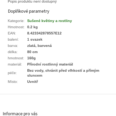
Popis produktu není dostupný
Doplňkové parametry
Kategorie
:
Sušené květiny a rostliny
Hmotnost
:
0.2 kg
EAN
:
8.423342878557E12
balení
:
1 svazek
barva
:
zlatá, barvená
délka
:
80 cm
hmotnost
:
160g
materiál
:
Přírodní rostlinný materiál
Bez vody, chránit před vlhkostí a přímým
péče
:
sluncem
Místo
:
Uvnitř
Z
á
p
a
Informace pro vás