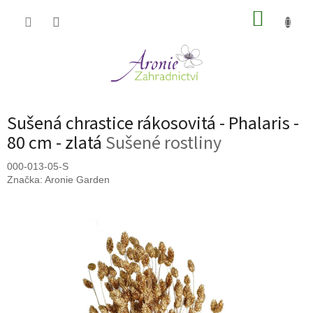
Přejít
NÁKUP
na
obsah
KOŠÍK
Sušená chrastice rákosovitá - Phalaris -
80 cm - zlatá
Sušené rostliny
000-013-05-S
Značka:
Aronie Garden