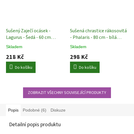
Sušený Zaječí ocásek -
Sušená chrastice rákosovitá
Lagurus - Šedá - 60 cm
- Phalaris - 80 cm - bílá
Sušené rostliny
Sušené rostliny
Skladem
Skladem
218 Kč
298 Kč
Do košíku
Do košíku
ZOBRAZIT VŠECHNY SOUVISEJÍCÍ PRODUKTY
Popis
Podobné (6)
Diskuze
Detailní popis produktu