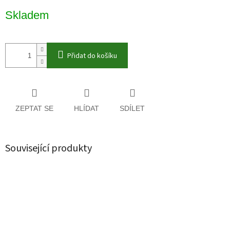
Měrná
Skladem
cena:
Přidat do košíku
ZEPTAT SE
HLÍDAT
SDÍLET
Související produkty