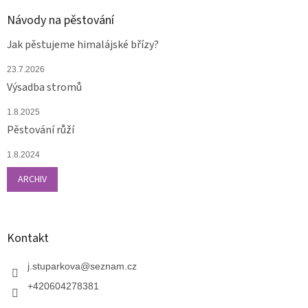
Návody na pěstování
Jak pěstujeme himalájské břízy?
23.7.2026
Výsadba stromů
1.8.2025
Pěstování růží
1.8.2024
ARCHIV
Kontakt
j.stuparkova
@
seznam.cz
+420604278381