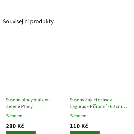
Související produkty
Sušené plody platanu -
Sušený Zaječí ocásek -
Zelené
Plody
Lagurus - Přírodní - 60 cm
Sušené rostliny
Skladem
Skladem
290 Kč
110 Kč