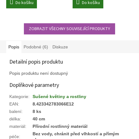
Do košíku
Do košíku
ZOBRAZIT VŠECHNY SOUVISEJÍCÍ PRODUKTY
Popis
Podobné (6)
Diskuze
Detailní popis produktu
Popis produktu není dostupný
Doplňkové parametry
Kategorie
:
Sušené květiny a rostliny
EAN
:
8.423342783066E12
balení
:
8 ks
délka
:
40 cm
materiál
:
Přírodní rostlinný materiál
Bez vody, chránit před vlhkostí a přímým
péče
: