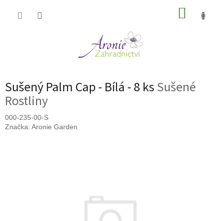
Přejít
NÁKUP
na
obsah
KOŠÍK
Sušený Palm Cap - Bílá - 8 ks
Sušené
Rostliny
000-235-00-S
Značka:
Aronie Garden