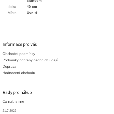
sluncem
delka
:
40 cm
Místo
:
Uvnitř
Z
á
p
a
Informace pro vás
t
Obchodní podmínky
í
Podmínky ochrany osobních údajů
Doprava
Hodnocení obchodu
Rady pro nákup
Co nabízíme
21.7.2026