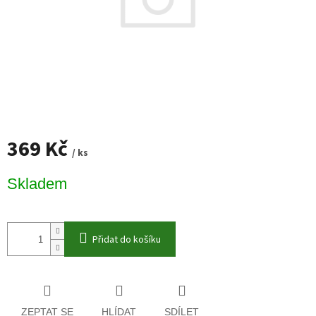
369 Kč
/ ks
Měrná
Skladem
cena:
Přidat do košíku
ZEPTAT SE
HLÍDAT
SDÍLET