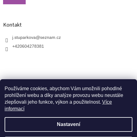
Kontakt
j.stuparkova
@
seznam.cz
+420604278381
Používáme cookies, abychom Vám umožnili pohodlné
prohlížení webu a díky analýze provozu webu neustále
zlepšovali jeho funkce, výkon a použitelnost.
Více
informací
V zahradnictví je možné osobně vybírat stromy a
vzrostlé keře. Dopravu k vám domů zajistíme naší
Vytvořil Shoptet
dopravou. Otevřeno máme ve středu, v pátek a v neděli
Nastavení
od 10:00 - 17:00. V srpnu je nutné volat předem a
domluvit schůzku. Jsme v prázdninovém režimu. Trvalky,