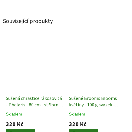
Související produkty
Sušená chrastice rákosovitá
Sušené Brooms Blooms
- Phalaris - 80 cm - stříbrná
květiny - 100 g svazek -
Sušené rostliny
Pudrová - 50 cm
Sušené
Skladem
Skladem
Rostliny
320 Kč
320 Kč