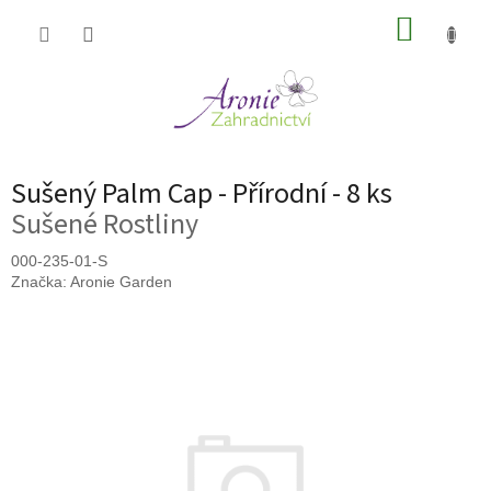
Přejít
NÁKUP
na
obsah
KOŠÍK
Sušený Palm Cap - Přírodní - 8 ks
Sušené Rostliny
000-235-01-S
Značka:
Aronie Garden