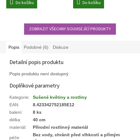
Do košíku
Do košíku
ZOBRAZIT VŠECHNY SOUVISEJÍCÍ PRODUKTY
Popis
Podobné (6)
Diskuze
Detailní popis produktu
Popis produktu není dostupný
Doplňkové parametry
Kategorie
:
Sušené květiny a rostliny
EAN
:
8.423342752185E12
balení
:
8 ks
délka
:
40 cm
materiál
:
Přírodní rostlinný materiál
Bez vody, chránit před vlhkostí a přímým
péče
: