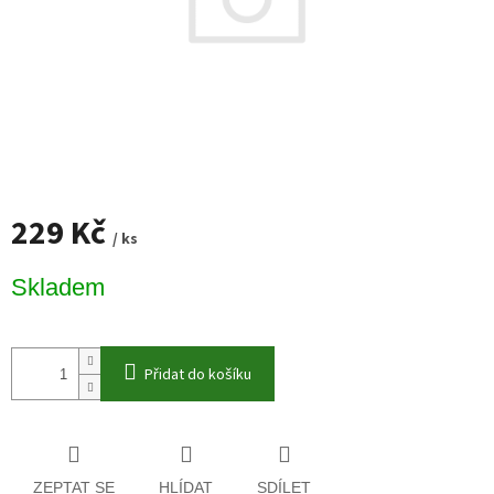
229 Kč
/ ks
Měrná
Skladem
cena:
Přidat do košíku
ZEPTAT SE
HLÍDAT
SDÍLET