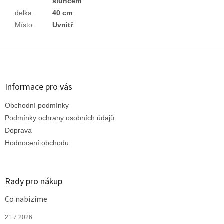
sluncem
delka
:
40 cm
Místo
:
Uvnitř
Z
á
p
a
Informace pro vás
t
Obchodní podmínky
í
Podmínky ochrany osobních údajů
Doprava
Hodnocení obchodu
Rady pro nákup
Co nabízíme
21.7.2026