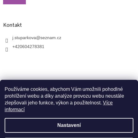
Kontakt
j.stuparkova
@
seznam.cz
+420604278381
Používáme cookies, abychom Vám umožnili pohodlné
prohlížení webu a díky analýze provozu webu neustále
zlepšovali jeho funkce, výkon a použitelnost.
Více
informací
V zahradnictví je možné osobně vybírat stromy a
vzrostlé keře. Dopravu k vám domů zajistíme naší
Vytvořil Shoptet
dopravou. Otevřeno máme ve středu, v pátek a v neděli
Nastavení
od 10:00 - 17:00. V srpnu je nutné volat předem a
domluvit schůzku. Jsme v prázdninovém režimu. Trvalky,