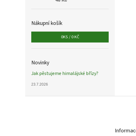
48 Kč
Nákupní košík
0
KS /
0 KČ
Novinky
Jak pěstujeme himalájské břízy?
23.7.2026
Z
á
p
a
t
Informac
í