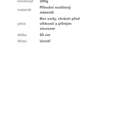
hmotnost
:
200g
Přírodní rostlinný
materiál
:
materiál
Bez vody, chránit před
péče
:
vlhkostí a přímým
sluncem
delka
:
60 cm
Místo
:
Uvnitř