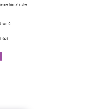
jeme himalájské
stromů
 růží