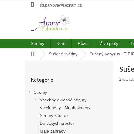
Přejít
j.stuparkova@seznam.cz
na
obsah
Stromy
Keře
Růže
Živé ploty
T
Domů
Sušené květiny
Sušený papyrus - TIRIR
P
Suše
o
Přeskočit
s
Kategorie
Značka
kategorie
t
r
Stromy
a
Všechny okrasné stromy
n
n
Vícekmeny - Mnohokmeny
í
Stromy k terase
p
Do úzkých prostor
a
Malé zahrady