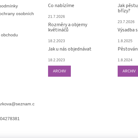
Co nabízíme
Jak pěstu
podmínky
břízy?
ochrany osobních
21.7.2026
23.7.2026
Rozměry a objemy
květináčů
Výsadba 
 obchodu
18.2.2023
1.8.2025
Jak u nás objednávat
Pěstování
18.2.2023
1.8.2024
ARCHIV
ARCHIV
arkova
@
seznam.c
04278381