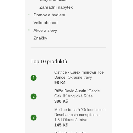
Zahradní nábytek
Domov a bydlení
Velkoobchod
Akce a slevy
Značky
Top 10 produktů
Ostřice - Carex morrowii ´Ice
Dance´
Okrasné trávy
98 Kč
Růže David Austin ´Gabriel
Oak ®´
Anglická Růže
390 Kč
Metlice trsnatá ´Goldschleier´-
Deschampsia caespitosa -
1,5 l
Okrasná tráva
145 Kč