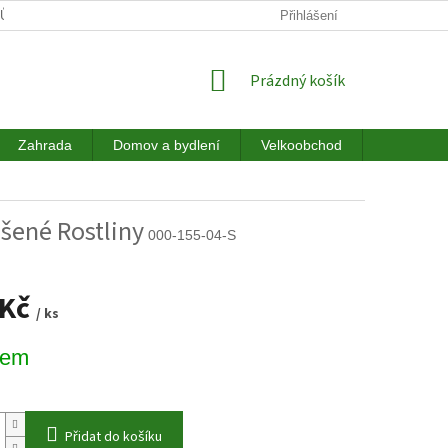
JŮ
DOPRAVA
HODNOCENÍ OBCHODU
Přihlášení
NÁKUPNÍ
Prázdný košík
KOŠÍK
Zahrada
Domov a bydlení
Velkoobchod
Akce a sl
šené Rostliny
000-155-04-S
 Kč
/ ks
dem
Přidat do košíku