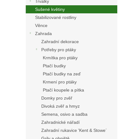
Trvalky
Sušené květiny
Stabilizované rostliny
Věnce
Zahrada
Zahradní dekorace
Potřeby pro ptáky
Krmítka pro ptáky
Ptačí budky
Ptačí budky na zeď
Krmení pro ptáky
Ptačí koupele a pítka
Domky pro zvěř
Divoká zvěř a hmyz
Semena, osivo a sadba
Zahradnické nářadí
Zahradní rukavice 'Kent & Stowe´
Grily a ohniště