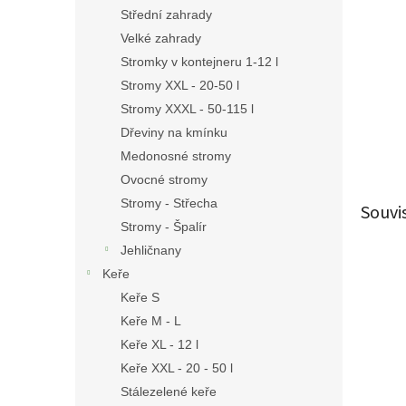
n
Střední zahrady
e
Velké zahrady
l
Stromky v kontejneru 1-12 l
Stromy XXL - 20-50 l
Stromy XXXL - 50-115 l
Dřeviny na kmínku
Medonosné stromy
Ovocné stromy
Stromy - Střecha
Souvi
Stromy - Špalír
Jehličnany
Keře
Keře S
Keře M - L
Keře XL - 12 l
Keře XXL - 20 - 50 l
Stálezelené keře