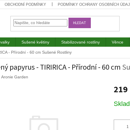
OBCHODNÍ PODMÍNKY
PODMÍNKY OCHRANY OSOBNÍCH ÚDA
HLEDAT
rvalky
Sušené květiny
Stabilizované rostliny
Věnce
ICA - Přírodní - 60 cm
Sušené Rostliny
ný papyrus - TIRIRICA - Přírodní - 60 cm
Su
:
Aronie Garden
219
Měrná
Skla
cena: