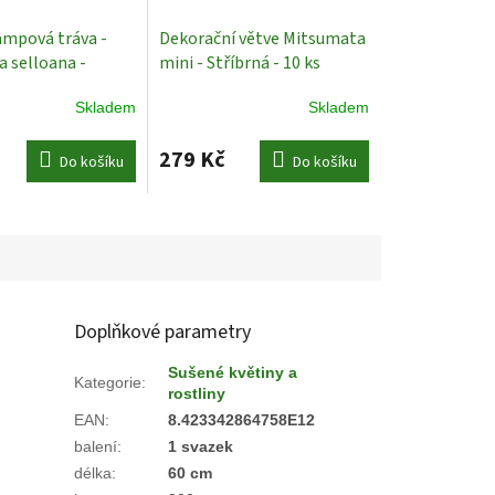
ampová tráva -
Dekorační větve Mitsumata
a selloana -
mini - Stříbrná - 10 ks
 20 ks
Sušené
Sušené Rostliny
Skladem
Skladem
279 Kč
Do košíku
Do košíku
Doplňkové parametry
Sušené květiny a
Kategorie
:
rostliny
EAN
:
8.423342864758E12
balení
:
1 svazek
délka
:
60 cm