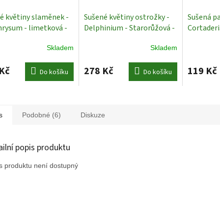
é květiny slaměnek -
Sušené květiny ostrožky -
Sušená p
hrysum - limetková -
Delphinium - Starorůžová -
Cortaderi
m
Sušené květiny
70 cm
Sušené Rostliny
Přírodní -
Skladem
Skladem
rostliny
Kč
278 Kč
119 Kč
Do košíku
Do košíku
s
Podobné (6)
Diskuze
ailní popis produktu
s produktu není dostupný