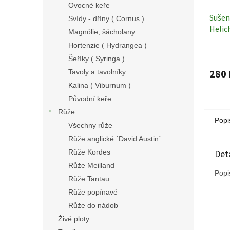
Ovocné keře
Sušen
Svídy - dříny ( Cornus )
Helic
Magnólie, šácholany
40 c
Hortenzie ( Hydrangea )
Šeříky ( Syringa )
280 
Tavoly a tavolníky
Kalina ( Viburnum )
Původní keře
Růže
Popi
Všechny růže
Růže anglické ´David Austin´
Det
Růže Kordes
Růže Meilland
Popi
Růže Tantau
Růže popínavé
Růže do nádob
Živé ploty