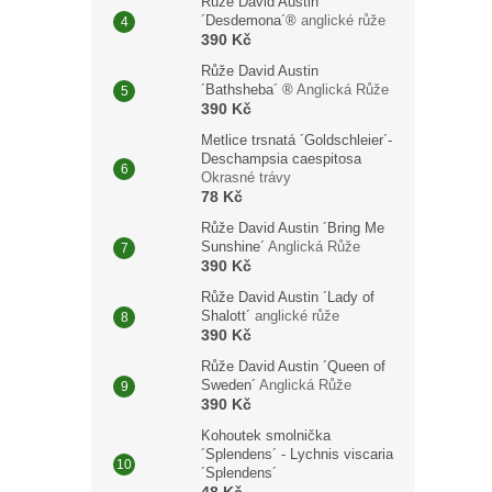
Růže David Austin
´Desdemona´®
anglické růže
390 Kč
Růže David Austin
´Bathsheba´ ®
Anglická Růže
390 Kč
Metlice trsnatá ´Goldschleier´-
Deschampsia caespitosa
Okrasné trávy
78 Kč
Růže David Austin ´Bring Me
Sunshine´
Anglická Růže
390 Kč
Růže David Austin ´Lady of
Shalott´
anglické růže
390 Kč
Růže David Austin ´Queen of
Sweden´
Anglická Růže
390 Kč
Kohoutek smolnička
´Splendens´ - Lychnis viscaria
´Splendens´