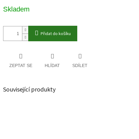
Měrná
Skladem
cena:
Přidat do košíku
ZEPTAT SE
HLÍDAT
SDÍLET
Související produkty