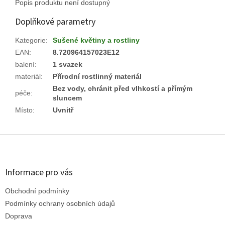
Popis produktu není dostupný
Doplňkové parametry
Kategorie
:
Sušené květiny a rostliny
EAN
:
8.720964157023E12
balení
:
1 svazek
materiál
:
Přírodní rostlinný materiál
Bez vody, chránit před vlhkostí a přímým
péče
:
sluncem
Místo
:
Uvnitř
Z
á
p
a
Informace pro vás
t
Obchodní podmínky
í
Podmínky ochrany osobních údajů
Doprava