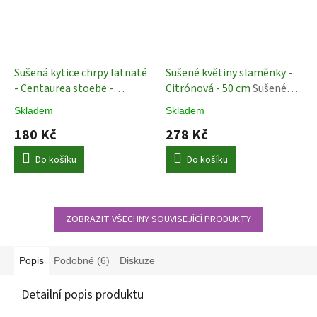
Sušená kytice chrpy latnaté
Sušené květiny slaměnky -
- Centaurea stoebe -
Citrónová - 50 cm
Sušené
Krémová
Sušené rostliny
Rostliny
Skladem
Skladem
180 Kč
278 Kč
Do košíku
Do košíku
ZOBRAZIT VŠECHNY SOUVISEJÍCÍ PRODUKTY
Popis
Podobné (6)
Diskuze
Detailní popis produktu