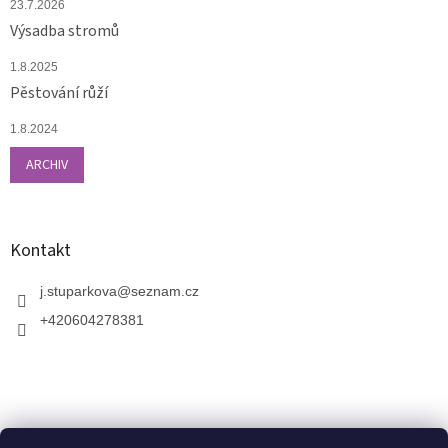
23.7.2026
Výsadba stromů
1.8.2025
Pěstování růží
1.8.2024
ARCHIV
Kontakt
j.stuparkova
@
seznam.cz
+420604278381