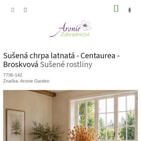
Přejít
NÁKUP
na
obsah
KOŠÍK
Sušená chrpa latnatá - Centaurea -
Broskvová
Sušené rostliny
7736-142
Značka:
Aronie Garden