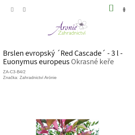
Přejít
NÁKUP
na
obsah
KOŠÍK
Brslen evropský ´Red Cascade´ - 3 l -
Euonymus europeus
Okrasné keře
ZA-C3-B4/2
Značka:
Zahradnictví Arónie