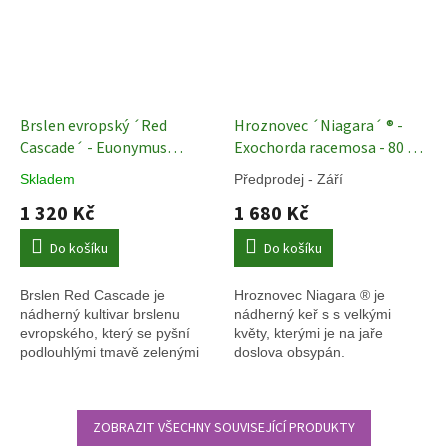
Brslen evropský ´Red
Hroznovec ´Niagara´ ® -
Cascade´ - Euonymus
Exochorda racemosa - 80 -
europeus - 100 - 110 cm
100 cm
Okrasné keře
Skladem
Předprodej - Září
Okrasné keře
1 320 Kč
1 680 Kč
Do košíku
Do košíku
Brslen Red Cascade je
Hroznovec Niagara ® je
nádherný kultivar brslenu
nádherný keř s s velkými
evropského, který se pyšní
květy, kterými je na jaře
podlouhlými tmavě zelenými
doslova obsypán.
listy, které se na podzim barví
do úžasných červených i
oranžových barev a tak se
ZOBRAZIT VŠECHNY SOUVISEJÍCÍ PRODUKTY
tento středně velký keř stává
nedocenitelným.