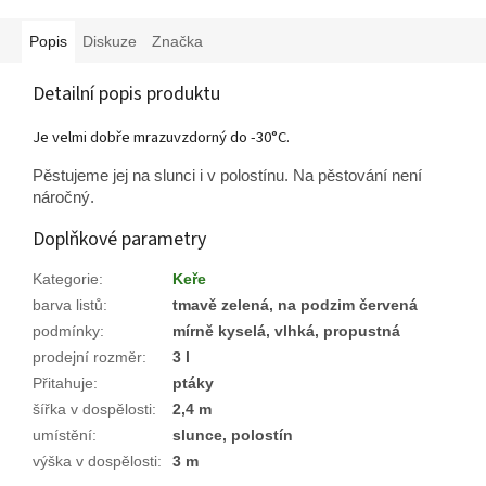
Popis
Diskuze
Značka
Detailní popis produktu
Je velmi dobře mrazuvzdorný do -30°C.
Pěstujeme jej na slunci i v polostínu. Na pěstování není
náročný.
Doplňkové parametry
Kategorie
:
Keře
barva listů
:
tmavě zelená, na podzim červená
podmínky
:
mírně kyselá, vlhká, propustná
prodejní rozměr
:
3 l
Přitahuje
:
ptáky
šířka v dospělosti
:
2,4 m
umístění
:
slunce, polostín
výška v dospělosti
:
3 m