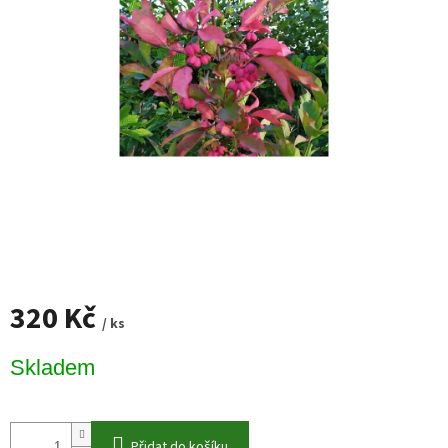
320 Kč
/ ks
Měrná
Skladem
cena:
Přidat do košíku