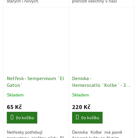
starých i nových.
přerostl všechny v naší
rodině.
Netřesk - Sempervivum ´El
Denivka -
Gaton´
Hemerocallis ´Kolbe´ - 3,2
l
Hemerocallis ´Kolbe´
Skladem
Skladem
65 Kč
220 Kč
Do košíku
Do košíku
Netřesky potřebují
Denivka ´Kolbe´ má jasně
propustnou, písčitou půdu. El
červené květy se žlutým