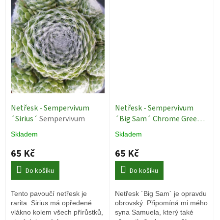
kompaktní po celé léto.
Netřesk - Sempervivum
Netřesk - Sempervivum
´Sirius´
Sempervivum
´Big Sam´ Chrome Green
Sempervivum
Skladem
Skladem
65 Kč
65 Kč
Do košíku
Do košíku
Tento pavoučí netřesk je
Netřesk ´Big Sam´ je opravdu
rarita. Sirius má opředené
obrovský. Připomíná mi mého
vlákno kolem všech přírůstků,
syna Samuela, který také