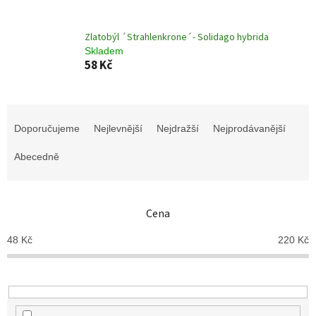
Zlatobýl ´Strahlenkrone´- Solidago hybrida
Skladem
58 Kč
Ř
a
Doporučujeme
Nejlevnější
Nejdražší
Nejprodávanější
z
e
Abecedně
n
í
p
Cena
r
o
48
Kč
220
Kč
d
u
k
t
ů