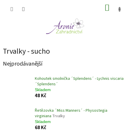
Přejít
NÁKUP
na
obsah
KOŠÍK
Trvalky - sucho
Nejprodávanější
Kohoutek smolnička ´Splendens´ - Lychnis viscaria
´Splendens´
Skladem
48 Kč
Řetězovka ´Miss Manners´ - Physostegia
virginiana
Trvalky
Skladem
68 Kč