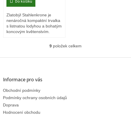
Do košíku
Zlatobýl Stahlenkrone je
nenáročná kompaktní trvalka
s listnatou lodyhou a bohatým
koncovým květenstvím.
9
položek celkem
O
v
l
Z
á
á
d
p
a
a
Informace pro vás
c
t
í
Obchodní podmínky
í
p
r
Podmínky ochrany osobních údajů
v
Doprava
k
Hodnocení obchodu
y
v
ý