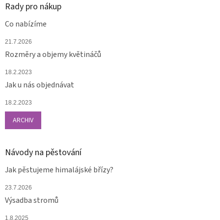
p
Rady pro nákup
i
s
Co nabízíme
u
21.7.2026
Rozměry a objemy květináčů
18.2.2023
Jak u nás objednávat
18.2.2023
ARCHIV
Návody na pěstování
Jak pěstujeme himalájské břízy?
23.7.2026
Výsadba stromů
1.8.2025