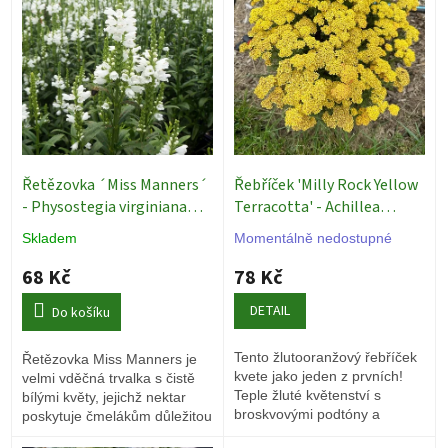
p
i
s
p
r
o
d
u
k
Řetězovka ´Miss Manners´
Řebříček 'Milly Rock Yellow
t
- Physostegia virginiana
Terracotta' - Achillea
ů
Trvalky
millefolium
Trvalky
Skladem
Momentálně nedostupné
68 Kč
78 Kč
DETAIL
Do košíku
Tento žlutooranžový řebříček
Řetězovka Miss Manners je
kvete jako jeden z prvních!
velmi vděčná trvalka s čistě
Teple žluté květenství s
bílými květy, jejichž nektar
broskvovými podtóny a
poskytuje čmelákům důležitou
peříčkově jemnými listy vydrží
potravu.