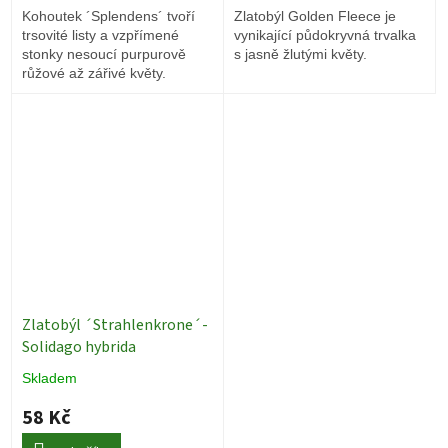
Kohoutek ´Splendens´ tvoří
Zlatobýl Golden Fleece je
trsovité listy a vzpřímené
vynikající půdokryvná trvalka
stonky nesoucí purpurově
s jasně žlutými květy.
růžové až zářivé květy.
Zlatobýl ´Strahlenkrone´-
Solidago hybrida
Skladem
58 Kč