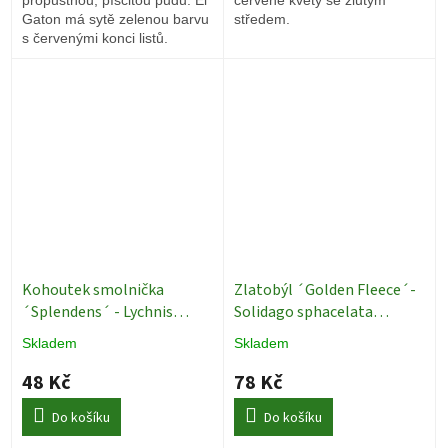
Gaton má sytě zelenou barvu
středem.
s červenými konci listů.
Kohoutek smolnička
Zlatobýl ´Golden Fleece´-
´Splendens´ - Lychnis
Solidago sphacelata
viscaria ´Splendens´
Trvalky
Skladem
Skladem
48 Kč
78 Kč
Do košíku
Do košíku