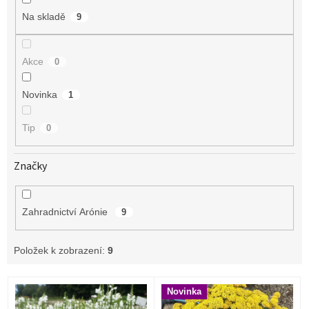
Na skladě
9
Akce
0
Novinka
1
Tip
0
Značky
Zahradnictví Arónie
9
Položek k zobrazení:
9
V
Novinka
ý