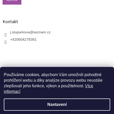
ARCHIV
Kontakt
j.stuparkova
@
seznam.cz
+420604278381
Používáme cookies, abychom Vám umožnili pohodlné
prohlížení webu a díky analýze provozu webu neustále
zlepšovali jeho funkce, výkon a použitelnost.
Více
informací
V zahradnictví je možné osobně vybírat stromy a
vzrostlé keře. Dopravu k vám domů zajistíme naší
Vytvořil Shoptet
dopravou. Otevřeno máme ve středu, v pátek a v neděli
Nastavení
od 10:00 - 17:00. V srpnu je nutné volat předem a
domluvit schůzku. Jsme v prázdninovém režimu. Trvalky,