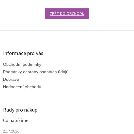
ZPĚT DO OBCHODU
Z
á
p
a
Informace pro vás
t
Obchodní podmínky
í
Podmínky ochrany osobních údajů
Doprava
Hodnocení obchodu
Rady pro nákup
Co nabízíme
21.7.2026