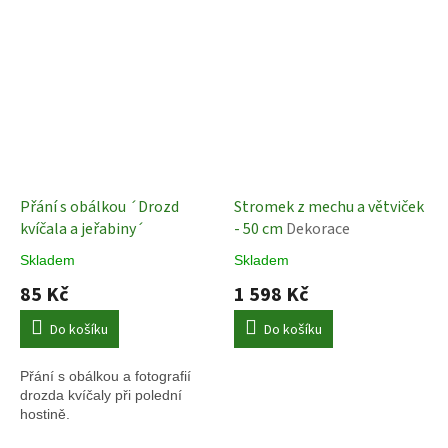
Přání s obálkou ´Drozd
Stromek z mechu a větviček
kvíčala a jeřabiny´
- 50 cm
Dekorace
Skladem
Skladem
85 Kč
1 598 Kč
Do košíku
Do košíku
Přání s obálkou a fotografií
drozda kvíčaly při polední
hostině.