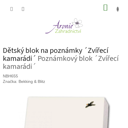
Přejít
NÁKUP
na
obsah
KOŠÍK
Dětský blok na poznámky ´Zvířecí
kamarádi´
Poznámkový blok ´Zvířecí
kamarádi´
NBH655
Značka:
Bekking & Blitz