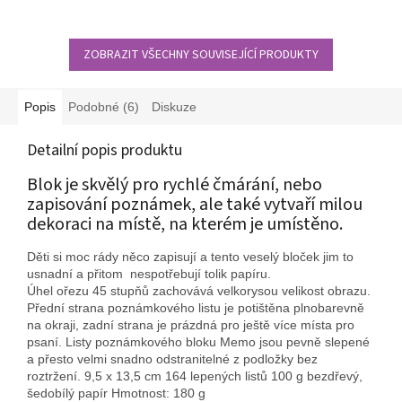
ZOBRAZIT VŠECHNY SOUVISEJÍCÍ PRODUKTY
Popis
Podobné (6)
Diskuze
Detailní popis produktu
Blok je skvělý pro rychlé čmárání, nebo
zapisování poznámek, ale také vytvaří milou
dekoraci na místě, na kterém je umístěno.
Děti si moc rády něco zapisují a tento veselý bloček jim to
usnadní a přitom nespotřebují tolik papíru.
Úhel ořezu 45 stupňů zachovává velkorysou velikost obrazu.
Přední strana poznámkového listu je potištěna plnobarevně
na okraji, zadní strana je prázdná pro ještě více místa pro
psaní. Listy poznámkového bloku Memo jsou pevně slepené
a přesto velmi snadno odstranitelné z podložky bez
roztržení. 9,5 x 13,5 cm 164 lepených listů 100 g bezdřevý,
šedobílý papír Hmotnost: 180 g