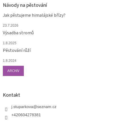
Návody na pěstování
Jak pěstujeme himalájské břízy?
23.7.2026
Výsadba stromů
1.8.2025
Pěstování růží
1.8.2024
ARCHIV
Kontakt
j.stuparkova
@
seznam.cz
+420604278381