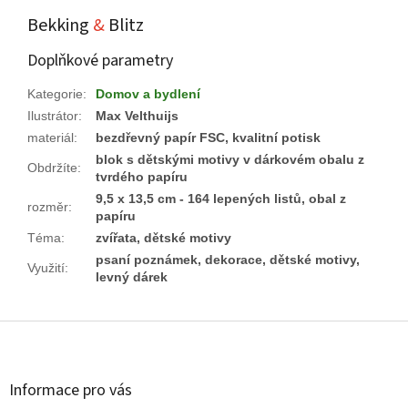
Bekking
&
Blitz
Doplňkové parametry
Kategorie
:
Domov a bydlení
Ilustrátor
:
Max Velthuijs
materiál
:
bezdřevný papír FSC, kvalitní potisk
blok s dětskými motivy v dárkovém obalu z
Obdržíte
:
tvrdého papíru
9,5 x 13,5 cm - 164 lepených listů, obal z
rozměr
:
papíru
Téma
:
zvířata, dětské motivy
psaní poznámek, dekorace, dětské motivy,
Využití
:
levný dárek
Z
á
p
a
Informace pro vás