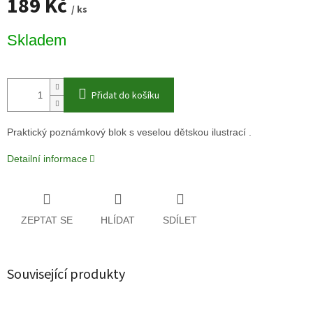
189 Kč
/ ks
Měrná
Skladem
cena:
Přidat do košíku
Praktický poznámkový blok s veselou dětskou ilustrací .
Detailní informace
ZEPTAT SE
HLÍDAT
SDÍLET
Související produkty