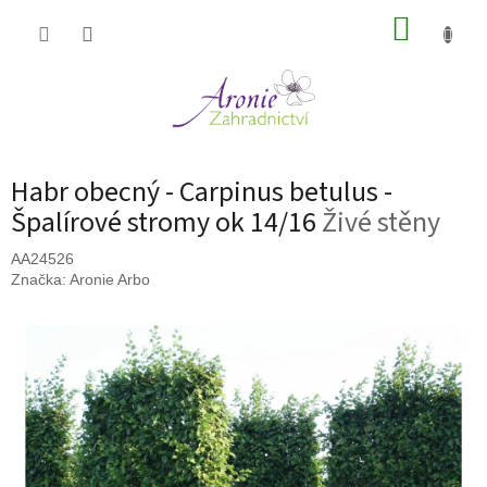
Přejít
NÁKUP
na
obsah
KOŠÍK
Habr obecný - Carpinus betulus -
Špalírové stromy ok 14/16
Živé stěny
AA24526
Značka:
Aronie Arbo