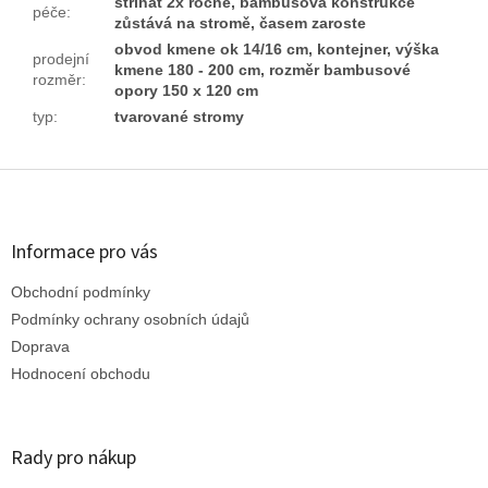
stříhat 2x ročně, bambusová konstrukce
péče
:
zůstává na stromě, časem zaroste
obvod kmene ok 14/16 cm, kontejner, výška
prodejní
kmene 180 - 200 cm, rozměr bambusové
rozměr
:
opory 150 x 120 cm
typ
:
tvarované stromy
Z
á
p
a
Informace pro vás
t
Obchodní podmínky
í
Podmínky ochrany osobních údajů
Doprava
Hodnocení obchodu
Rady pro nákup