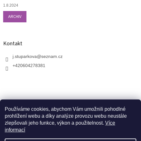
1.8.2024
ARCHIV
Kontakt
j.stuparkova
@
seznam.cz
+420604278381
Používáme cookies, abychom Vám umožnili pohodlné
prohlížení webu a díky analýze provozu webu neustále
zlepšovali jeho funkce, výkon a použitelnost.
Více
informací
V zahradnictví je možné osobně vybírat stromy a
vzrostlé keře. Dopravu k vám domů zajistíme naší