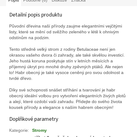
Detailní popis produktu
Původní dřevina naší přírody zaujme elegantními vejčitými
listy, které se mění od svěžího zeleného v létě k ohnivým
odstínům na podzim.
Tento středně velký strom z rodiny Betulaceae není jen
okrasou vašeho dvora či zahrady, ale také skvělou investicí.
Jeho hustá koruna poskytuje stín v letních měsících a
příjemný úkryt pro mnohé druhy zpěvných ptáků. Ale nejen
to! Habr obecný je také vysoce ceněný pro svou odolnost a
tvrdé dřevo.
Díky své schopnosti snášet stříhání a tvarování je habr
obecný ideální volbou pro vytvoření elegantních živých plotů
a alejí, které ozdobí vaši zahradu. Přidejte do svého života
kousek přírody a elegance s naším habrem obecným!
Doplňkové parametry
Kategorie
:
Stromy