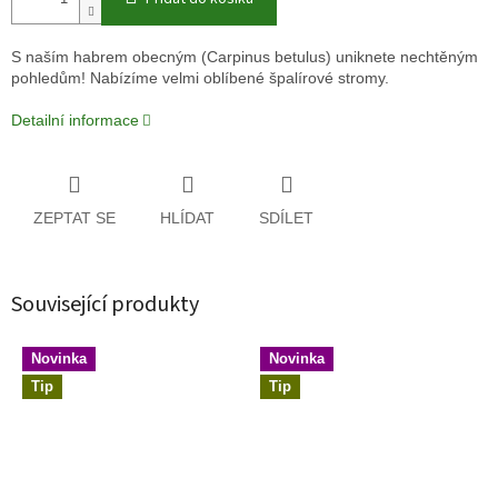
S naším habrem obecným (Carpinus betulus) uniknete nechtěným
pohledům! Nabízíme velmi oblíbené špalírové stromy.
Detailní informace
ZEPTAT SE
HLÍDAT
SDÍLET
Související produkty
Novinka
Novinka
Tip
Tip