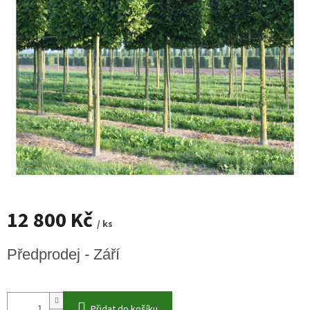
12 800 Kč
/ ks
Měrná
Předprodej - Září
cena:
Přidat do košíku