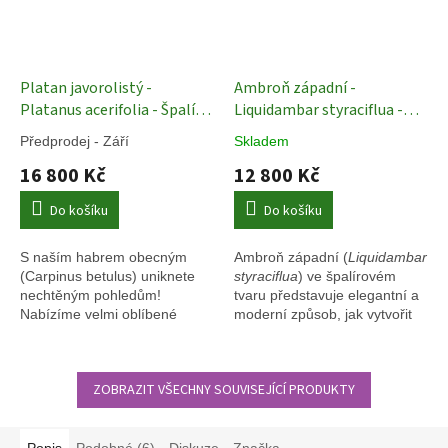
Platan javorolistý -
Ambroň západní -
Platanus acerifolia - Špalír
Liquidambar styraciflua -
ok 20/25 Exkluziv
Živé stěny
Špalír ok 12/14
Živé stěny
Předprodej - Září
Skladem
16 800 Kč
12 800 Kč
Do košíku
Do košíku
S naším habrem obecným
Ambroň západní (
Liquidambar
(Carpinus betulus) uniknete
styraciflua
) ve špalírovém
nechtěným pohledům!
tvaru představuje elegantní a
Nabízíme velmi oblíbené
moderní způsob, jak vytvořit
špalírové stromy.
vysokou zelenou clonu.
Během vegetační sezóny
poskytuje příjemné soukromí,
ZOBRAZIT VŠECHNY SOUVISEJÍCÍ PRODUKTY
a proto se skvěle hodí
zejména do městských
zahrad, k terasám a do hustší
zástavby.
Popis
Podobné (6)
Diskuze
Značka